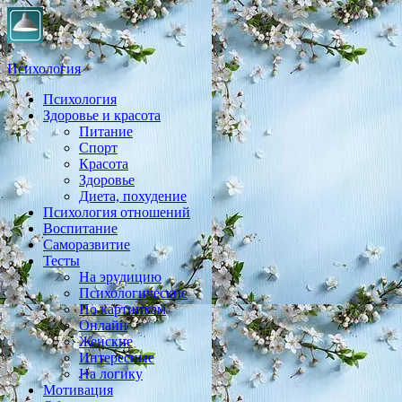
Психология
Психология
Практическая психология, личностный рост, экология,
Здоровье и красота
здоровье, воспитание,
Питание
Спорт
Красота
Здоровье
Диета, похудение
Психология отношений
Воспитание
Саморазвитие
Тесты
На эрудицию
Психологические
По картинкам
Онлайн
Женские
Интересные
На логику
Мотивация