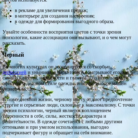
в рекламе для увеличения продаж;
в интерьере для создания настроения;
в одежде для формирования выгодного образа.
Узнайте особенности восприятия цветов с точки зрения
психологии, какие ассоциации они вызывают, и о чем могут
рассказать.
Черный
Во многих культурах он ассоциируется со скорбью,
депрессией
и унынием, а маркетологи обыгрывают его, как
символ качества, надежности и гламура. Его используют в
офисном и деловом стиле одежды, или при выборе машин
бизнес-класса.
В повседневной жизни, черному цвету отдают предпочтение
строгие и серьезные люди, склонные к максимализму. С точки
зрения психологии, черный является воплощением
уверенности в себе, силы, жесткости характера и
решительности. В одежде сочетается с любыми другими
оттенками и при умелом использовании, выгодно
подчеркивает фигуру и обращает на себя внимание.