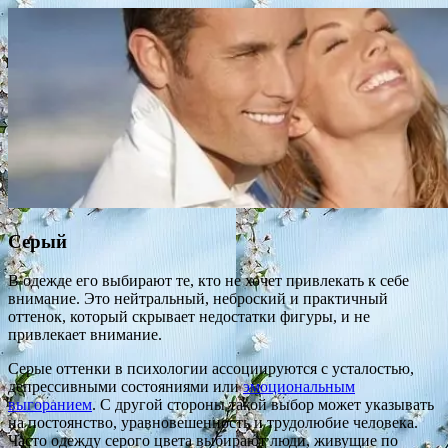
Серый
В одежде его выбирают те, кто не хочет привлекать к себе
внимание. Это нейтральный, неброский и практичный
оттенок, который скрывает недостатки фигуры, и не
привлекает внимание.
Серые оттенки в психологии ассоциируются с усталостью,
депрессивными состояниями или
эмоциональным
выгоранием
. С другой стороны такой выбор может указывать
на постоянство, уравновешенность и трудолюбие человека.
Часто одежду серого цвета выбирают люди, живущие по