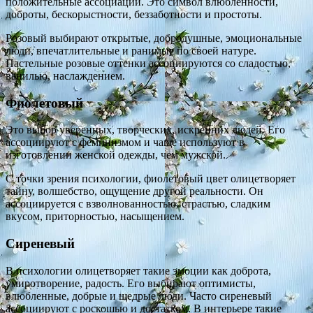
положительные ассоциации. Это символ влюбленности,
доброты, бескорыстности, беззаботности и простоты.
Розовый выбирают открытые, добродушные, эмоциональные
люди, впечатлительные и ранимые по своей натуре.
Пастельные розовые оттенки ассоциируются со сладостью,
ванилью, наслаждением.
Фиолетовый
Это выбор уверенных, творческих, искренних людей. Его
ассоциируют с феминизмом и чаще используют в
изготовлении женской одежды, чем мужской.
С точки зрения психологии, фиолетовый цвет олицетворяет
тайну, волшебство, ощущение другой реальности. Он
ассоциируется с взволнованностью, страстью, сладким
вкусом, приторностью, насыщением.
Сиреневый
В психологии олицетворяет такие эмоции как доброта,
умиротворение, радость. Его выбирают оптимисты,
влюбленные, добрые и щедрые люди. Часто сиреневый
ассоциируют с роскошью и достатком. В интерьере такие