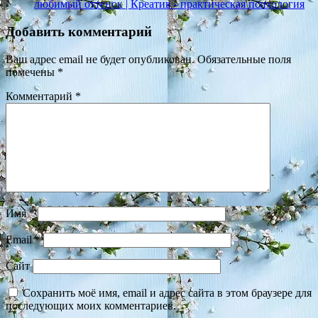
любимый оттенок | Креатив - практическая психология
Добавить комментарий
Ваш адрес email не будет опубликован.
Обязательные поля
помечены
*
Комментарий
*
Имя
*
Email
*
Сайт
Сохранить моё имя, email и адрес сайта в этом браузере для
последующих моих комментариев.