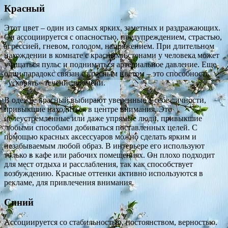
Красный
Этот цвет – один из самых ярких, заметных и раздражающих.
Он ассоциируется с опасностью, предупреждением, страстью,
агрессией, гневом, голодом, напряжением. При длительном
нахождении в комнате с красными стенами у человека может
учащаться пульс и подниматься артериальное давление. Еще
один парадокс связан с красным цветом – это способность
«ускорять» течение времени.
В одежде красный выбирают уверенные в себе личности,
привыкшие находиться в центре внимания. Это
целеустремленные или даже упрямые люди, привыкшие
любыми способами добиваться поставленных целей. С
помощью красных аксессуаров можно сделать ярким и
незабываемым любой образ. В интерьере его используют
только в кафе или рабочих помещениях. Он плохо подходит
для мест отдыха и расслабления, так как способствует
возбуждению. Красные оттенки активно используются в
рекламе, для привлечения внимания.
Синий
Ассоциируется со стабильностью, постоянством, верностью.