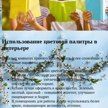
Использование цветовой палитры в
интерьере
В жилых комнатах принято использовать более спокойные и
пастельные варианты отделки.
Использование теплых цветов делает помещение
уютным, способствует расслаблению и отдыху.
Светлые гаммы — увеличивают пространство, делают
его светлее и просторнее.
Кухню лучше оформить в ярких цветах. Зеленый,
желтый, красный – повышают аппетит, улучшают
пищеварение и бодрят.
В помещениях для работы лучше использовать более
яркие, повышающие активность, оттенки.