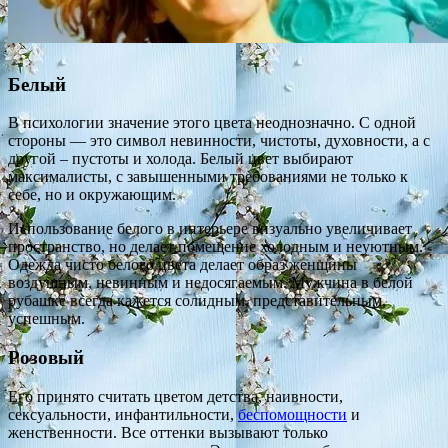
Белый
В психологии значение этого цвета неоднозначно. С одной
стороны — это символ невинности, чистоты, духовности, а с
другой – пустоты и холода. Белый цвет выбирают
максималисты, с завышенными требованиями не только к
себе, но и окружающим.
Использование белого в интерьере визуально увеличивает
пространство, но делает помещение холодным и неуютным.
Одежда чисто белого цвета делает образ женщины
воздушным, невинным и недосягаемым. Мужчина в белой
рубашке всегда кажется солидным, представительным,
успешным.
Розовый
Его принято считать цветом детства, наивности,
сексуальности, инфантильности,
беспомощности
и
женственности. Все оттенки вызывают только