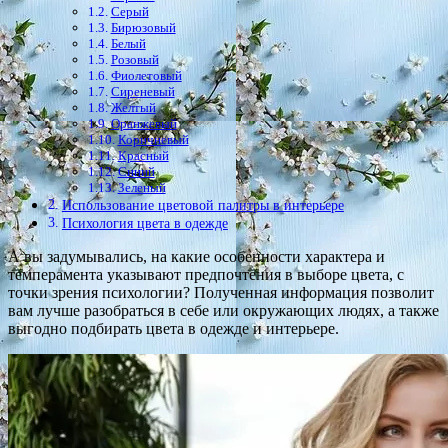
Серый
Бирюзовый
Белый
Розовый
Фиолетовый
Сиреневый
Желтый
Оранжевый
Коричневый
Красный
Синий
Зеленый
Использование цветовой палитры в интерьере
Психология цвета в одежде
А вы задумывались, на какие особенности характера и
темперамента указывают предпочтения в выборе цвета, с
точки зрения психологии? Полученная информация позволит
вам лучше разобраться в себе или окружающих людях, а также
выгодно подбирать цвета в одежде и интерьере.