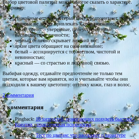
Выбор цветовой палитры может многое сказать о характере.
Например:
спокойные оттенки и серый цвет предпочитают люди,
которые не любят привлекать к себе внимание;
яркий принт – уверенные, целеустремленные,
нестандартные личности;
черный отлично скрывает лишний вес;
яркие цвета обращают на себя внимание;
белый – ассоциируется с торжеством, чистотой и
невинностью;
красный — со страстью и любовной связью.
Выбирая одежду, отдавайте предпочтение не только тем
цветам, которые вам нравятся, но и учитывайте чтобы они
подходили к вашему цветотипу: оттенку кожи, глаз и волос.
2 комментария
2 комментария
Pingback:
10 хитростей, помогающих похудеть быстрее |
Креатив - практическая психология
Pingback:
Тест по цветам: что расскажет о характере