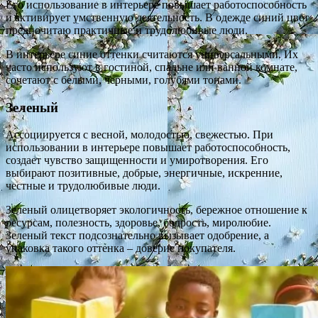
Его использование в интерьере повышает работоспособность
и активирует умственную деятельность. В одежде синий цвет
предпочитаю практичные и трудолюбивые люди.
В интерьере синие оттенки считаются универсальными. Их
часто используют в гостиной, спальне или ванной комнате,
сочетают с белыми, черными, голубями тонами.
Зеленый
Ассоциируется с весной, молодостью, свежестью. При
использовании в интерьере повышает работоспособность,
создает чувство защищенности и умиротворения. Его
выбирают позитивные, добрые, энергичные, искренние,
честные и трудолюбивые люди.
Зеленый олицетворяет экологичность, бережное отношение к
ресурсам, полезность, здоровье, бодрость, миролюбие.
Зеленый текст подсознательно вызывает одобрение, а
упаковка такого оттенка – доверие покупателя.