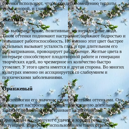
оттенки используют, чтобы придать помещению теплоты,
уюта, а порой, и гламура.
Желтый
Его выбирают яркие, позитивные, жизнерадостные люди.
Такие оттенки поднимают настроение, заряжают бодростью и
повышают работоспособность. Но именно этот цвет быстрее
остальных вызывает усталость глаз, и при длительном его
рассматривании, провоцирует раздражение. Желтые цвета в
интерьере способствуют плодотворной работе и генерации
творческих идей, но чрезмерное их количество быстро
утомляет. У этого цвета имеется и другая сторона. Во многих
культурах именно он ассоциируется со слабоумием и
психическими заболеваниями.
Оранжевый
В психологии его значение схоже с желтыми оттенками. Он
поднимает настроение, улучшает умственную деятельность,
заряжает позитивом и настраивает на рабочий лад.
Оранжевый ассоциируют с удачей и хорошо развитой
интуицией. Интерьер с использованием таких оттенков