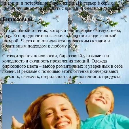
инерции и потерявшие вкус к жизни. Интерьер в серых
цветах лучше комбинировать с яркими и смелыми деталями.
Бирюзовый
Это холодный оттенок, который олицетворяет воздух, небо,
воду. Его предпочитают легкие в общении люди с тонкой
натурой. Часто они отличаются творческим складом и
креативным подходом к любому делу.
С точки зрения психологии, бирюзовый указывает на
холодность и скудность проявления эмоций. Одежда
бирюзового цвета – выбор романтичных и уверенных в себе
людей. В рекламе с помощью этого оттенка подчеркивают
легкость, свежесть, стерильность и экологичность продукта.