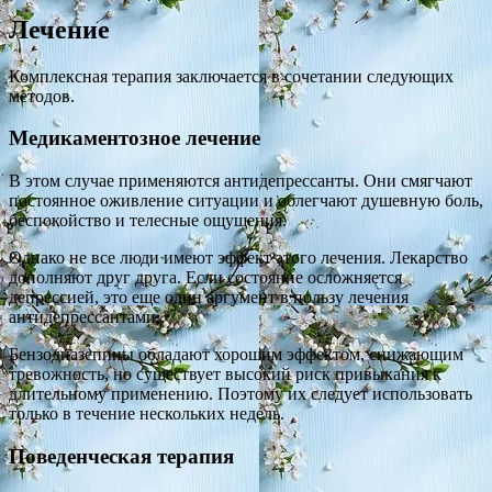
Лечение
Комплексная терапия заключается в сочетании следующих
методов.
Медикаментозное лечение
В этом случае применяются антидепрессанты. Они смягчают
постоянное оживление ситуации и облегчают душевную боль,
беспокойство и телесные ощущения.
Однако не все люди имеют эффект этого лечения. Лекарство
дополняют друг друга. Если состояние осложняется
депрессией, это еще один аргумент в пользу лечения
антидепрессантами.
Бензодиазепины обладают хорошим эффектом, снижающим
тревожность, но существует высокий риск привыкания к
длительному применению. Поэтому их следует использовать
только в течение нескольких недель.
Поведенческая терапия