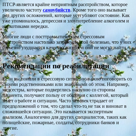
ПТСР является крайне неприятным расстройством, которое
увеличило частоту
самоубийств
. Кроме того оно вызывает
ряд других осложнений, которые усугубляют состояние. Как
уже упоминалось, депрессия и злоупотребление алкоголем и
наркотиками нередки.
Многие люди с посттравматическим стрессовым
расстройством настолько затронуты этой болезнью, что у них
серьезно ухудшается качество жизни, и они не могут найти
работу.
Рекомендации по реабилитации
Если вы попали в стрессовую ситуацию важно поговорить со
своими родственниками или знакомыми об этом. Например,
медсестры, которые подверглись насилию со стороны
пациента, получают пользу от общения с коллегой, который
знает о работе и ситуации. Часто человек страдает от
предположений о том, что сделал что-то не так и виноват в
сложившейся ситуации. Это называется экспертным
анализом. Аналогично для других специалистов, таких как
полицейские, пожарные, солдаты, сотрудники банков и
другие.