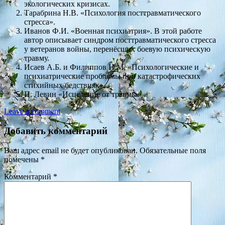
экологических кризисах.
Тарабрина Н.В. «Психология посттравматического
стресса».
Иванов Ф.И. «Военная психиатрия». В этой работе
автор описывает синдром посттравматического стресса
у ветеранов войны, перенёсших боевую психическую
травму.
Исаев А.Б. и Филиппов Н.М. «Психологические и
психиатрические проблемы при катастрофических
стихийных бедст­виях».
П. Левин «Исцеление от травмы».
Leave a comment
Добавить комментарий
Ваш адрес email не будет опубликован.
Обязательные поля
помечены
*
Комментарий
*