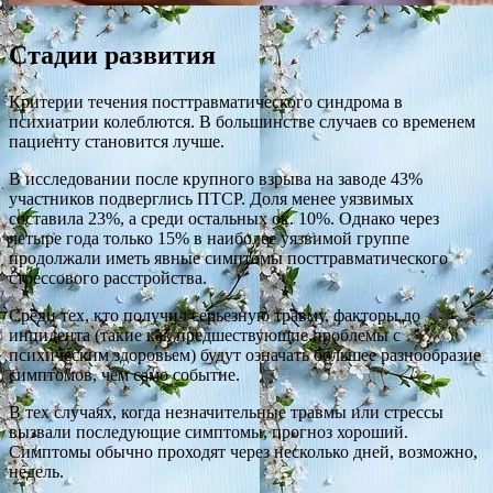
Стадии развития
Критерии течения посттравматического синдрома в
психиатрии колеблются. В большинстве случаев со временем
пациенту становится лучше.
В исследовании после крупного взрыва на заводе 43%
участников подверглись ПТСР. Доля менее уязвимых
составила 23%, а среди остальных ок. 10%. Однако через
четыре года только 15% в наиболее уязвимой группе
продолжали иметь явные симптомы посттравматического
стрессового расстройства.
Среди тех, кто получил серьезную травму, факторы до
инцидента (такие как предшествующие проблемы с
психическим здоровьем) будут означать большее разнообразие
симптомов, чем само событие.
В тех случаях, когда незначительные травмы или стрессы
вызвали последующие симптомы, прогноз хороший.
Симптомы обычно проходят через несколько дней, возможно,
недель.