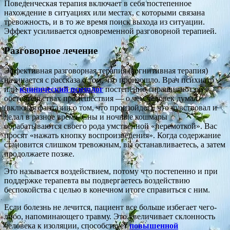
Поведенческая терапия включает в себя постепенное
нахождение в ситуациях или местах, с которыми связана
тревожность, и в то же время поиск выхода из ситуации.
Эффект усиливается одновременной разговорной терапией.
Разговорное лечение
Эффективная разговорная терапия (когнитивная терапия)
начинается с рассказа о том, что произошло. Врач психиатр
или
клинический психолог
постепенно спрашивают об
обстоятельствах происшествия — о чем человек думал
(включая фантазии о том, что произойдет), что чувствовал и
делал в разное время. Сны и ночные кошмары
обрабатываются своего рода умственной «перемоткой». Вас
просят «нажать кнопку воспроизведения». Когда содержание
становится слишком тревожным, вы останавливаетесь, а затем
продолжаете позже.
Это называется воздействием, потому что постепенно и при
поддержке терапевта вы подвергаетесь воздействию
беспокойства с целью в конечном итоге справиться с ним.
Если болезнь не лечится, пациент все больше избегает чего-
либо, напоминающего травму. Это увеличивает склонность
человека к изоляции, способствует
повышенной