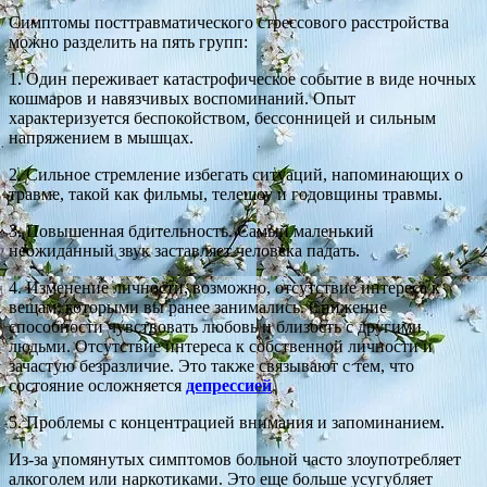
Симптомы посттравматического стрессового расстройства
можно разделить на пять групп:
1. Один переживает катастрофическое событие в виде ночных
кошмаров и навязчивых воспоминаний. Опыт
характеризуется беспокойством, бессонницей и сильным
напряжением в мышцах.
2. Сильное стремление избегать ситуаций, напоминающих о
травме, такой как фильмы, телешоу и годовщины травмы.
3. Повышенная бдительность. Самый маленький
неожиданный звук заставляет человека падать.
4. Изменение личности, возможно, отсутствие интереса к
вещам, которыми вы ранее занимались. Снижение
способности чувствовать любовь и близость с другими
людьми. Отсутствие интереса к собственной личности и
зачастую безразличие. Это также связывают с тем, что
состояние осложняется
депрессией
.
5. Проблемы с концентрацией внимания и запоминанием.
Из-за упомянутых симптомов больной часто злоупотребляет
алкоголем или наркотиками. Это еще больше усугубляет