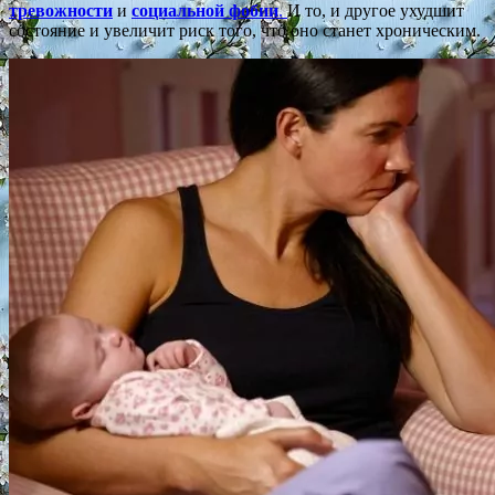
тревожности
и
социальной фобии
.
И то, и другое ухудшит
состояние и увеличит риск того, что оно станет хроническим.