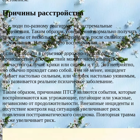
Причины расстройства
Все люди по-разному реагируют на экстремальные
воздействия. Таким образом, совершенно нормально получать
симптомы от нескольких дней до недель после сильного
переживания. Например, это воспоминания.
Если вы попали в серьезное дорожно-транспортное
происшествие, впоследствии можете часто слышать звуки
несчастного случая: крики или сирены и т. д. Это неприятно,
но обычно проходит само собой. Тем не менее, инцидент
бывает настолько сильным, или человек настолько уязвимым,
что развивается реальное психическое заболевание.
Таким образом, причинами ПТСР являются события, которые
воспринимаются как угрожающие, пугающие или ужасные,
независимо от продолжительности. Внезапные инциденты и
отсутствие контроля над ситуацией увеличивают риск
появления посттравматического синдрома. Повторная травма
также увеличивает риск.