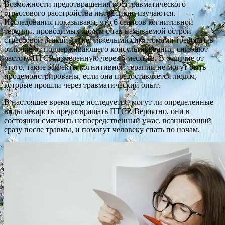
Возможности предотвращения посттравматического
стрессового расстройства интенсивно изучаются.
Исследования показывают, что 6 сеансов когнитивной
терапии, проводимых людям с так называемой острой
стрессовой реакцией (т.е. тяжелыми симптомами тревоги), в
отличие от поддерживающего консультирования, снижают
частоту ПТСР, измеренную через 6 месяцев. В отличие от
этого, такие эффекты когнитивной терапии не могут быть
продемонстрированы, если она предоставляется людям,
которые прошли через травматический опыт.
В настоящее время еще исследуется, могут ли определенные
виды лекарств предотвращать ПТСР. Вероятно, они в
состоянии смягчить непосредственный ужас, возникающий
сразу после травмы, и помогут человеку спать по ночам.