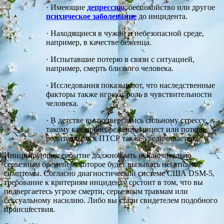
· Имеющие
депрессию
, беспокойство или другое
психическое заболевание
до инцидента.
· Находящиеся в чужой и небезопасной среде,
например, в качестве беженца.
· Испытавшие потерю в связи с ситуацией,
например, смерть близкого человека.
· Исследования показывают, что наследственные
факторы также играют роль в чувствительности
человека.
· В детстве вы подвергались сильному стрессу,
такому как пренебрежение инцест или потеря
родителя, риск ПТСР также увеличивается.
Инициирующее событие должно быть исключительно
серьезным бременем, которое будет вызывать негативные
симптомы. Согласно диагностической системе США DSM-5,
требование к критериям инциденту состоит в том, что вы
подвергаетесь угрозе смерти, серьезным травмам или
сексуальному насилию. Либо вы стали свидетелем подобного
происшествия.