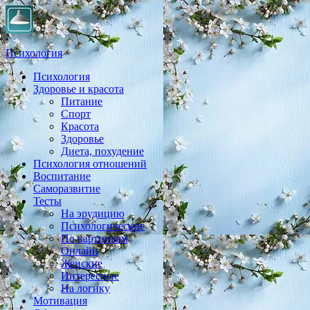
Психология
Психология
Практическая психология, личностный рост, экология,
Здоровье и красота
здоровье, воспитание,
Питание
Спорт
Красота
Здоровье
Диета, похудение
Психология отношений
Воспитание
Саморазвитие
Тесты
На эрудицию
Психологические
По картинкам
Онлайн
Женские
Интересные
На логику
Мотивация