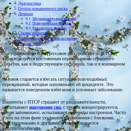
Диагностика
Группа повышенного риска
Лечение
Медикаментозное лечение
Поведенческая терапия
Разговорное лечение
Стадии развития
Рекомендации по реабилитации
Список книг
Посттравматическое стрессовое расстройство — ПТСР
характеризуется постоянным переживанием страшного
события, как в бодрствующем состоянии, так и в кошмарном
сне.
Человек старается избегать ситуаций или подобных
переживаний, которые напоминают об инциденте. Это
называется поведением избегания и усиливает заболевание.
Пациенты с ПТСР страдают от раздражительности,
испытывают
нарушение сна
, с трудом концентрируются,
плохо запоминают, испытывают перепады настроения. Часто
у них на этом фоне ухудшаются отношения с близкими,
родственниками и друзьями, а также снижается
работоспособность.