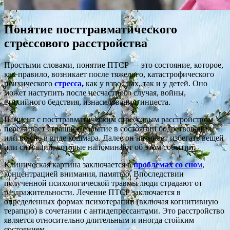
Понятие посттравматического
стрессового расстройства
Простыми словами, понятие ПТСР — это состояние, которое,
как правило, возникает после тяжелого, катастрофического
психического
стресса
,
как у взрослых, так и у детей. Оно
может наступить после несчастного случая, войны,
стихийного бедствия, изнасилования, инцеста.
Пациент с посттравматическим стрессовым расстройством
переживает страшное событие в состоянии бодрствования
или во сне в виде кошмара. Далее он начинает избегать вещей
или ситуаций, которые напоминают об этом событии.
Клиническая картина заключается в
проблемах со сно
м
,
концентрацией внимания, памятью. Впоследствии
полученной психологической травмы люди страдают от
раздражительности. Лечение ПТСР заключается в
определенных формах психотерапии (включая когнитивную
терапию) в сочетании с антидепрессантами. Это расстройство
является относительно длительным и иногда стойким
состоянием.