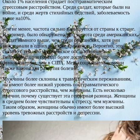
Около 1% населения страдает посттравматическим
стрессовым расстройством. Среди солдат, которые были на
войне, и среди жертв стихийных бедствий, заболеваемость
выше на10%.
Тем не менее, частота сильно варьируется от страны к стране.
Например, было обнаружено, что частота среди американских
солдат намного выше, чем среди британских, хотя они
участвовали в одних и тех же сражениях. Вероятно, это
связано с тем, что медицинское обслуживание в
Великобритании гораздо более доступно и лучше
функционирует, чем в США. Меры социальной помощи
также важны для развития болезни.
Мужчины более склонны к травматическим переживаниям,
но имеют более низкий уровень посттравматического
стрессового расстройства, чем женщины. Есть несколько
причин, почему существует эта гендерная разница. Женщины
в среднем более чувствительны к стрессу, чем мужчины.
Таким образом, женщины обычно имеют более высокий
уровень тревожных расстройств и депрессии.