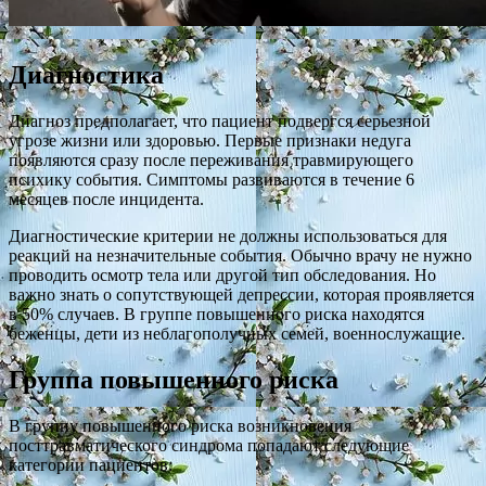
Диагностика
Диагноз предполагает, что пациент подвергся серьезной
угрозе жизни или здоровью. Первые признаки недуга
появляются сразу после переживания травмирующего
психику события. Симптомы развиваются в течение 6
месяцев после инцидента.
Диагностические критерии не должны использоваться для
реакций на незначительные события. Обычно врачу не нужно
проводить осмотр тела или другой тип обследования. Но
важно знать о сопутствующей депрессии, которая проявляется
в 50% случаев. В группе повышенного риска находятся
беженцы, дети из неблагополучных семей, военнослужащие.
Группа повышенного риска
В группу повышенного риска возникновения
посттравматического синдрома попадают следующие
категории пациентов: