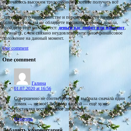
отличаетесь высоким трудолюбием и хотите получать всё
даром.
Это говорит о непостоянстве и переменчивости личности.
Если при этом вы не обладаете высоким уровнем дохода,
пройдите этот онлайн тест:
деньги вас любят или избегают
,
и узнайте, с чем связано неудовлетворительное финансовое
положение на данный момент.
One comment
One comment
Галина
01.07.2020 at 16:56
Совершенно не соответствует. Я выбрала сначала один
домик — не моё! Выбрала второй — ещё хуже.
Составлял тест психолог двоечник!
Ответить
Добавить комментарий