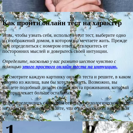
Как пройти онлайн тест на характер
Итак, чтобы узнать себя, используя этот тест, выберите одно
из изображений домом, в котором вы мечтаете жить. Прежде
чем определиться с номером ответа, отвлекитесь от
посторонних мыслей и доверьтесь своей интуиции.
Определите, насколько у вас развито шестое чувство с
помощью
этого простого онлайн теста на интуицию.
Рассмотрите каждую картинку онлайн теста и решите, в каком
именно из жилищ, вам бы хотелось жить. Возможно, вы
найдете подобный дизайн своего места проживания, который
вас привлекает больше остальных.
Если определились с номером ответа в психологическом тесте
на характер человека, читайте, что о вас расскажет выбранная
картинка.