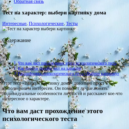
Обратная связь
Тест на характер: выбери картинку дома
Интересные
,
Психологические
,
Тесты
Содержание
Что вам даст прохождение этого психологического теста
Как пройти онлайн тест на характер
Расшифровка психологического теста «Выбери картинку»
Этот тест «Выбери картинку дома» довольно прост в
выполнении и интересен. Он поможет лучше понять
индивидуальные особенности личности и расскажет кое-что
интересное о характере.
Что вам даст прохождение этого
психологического теста