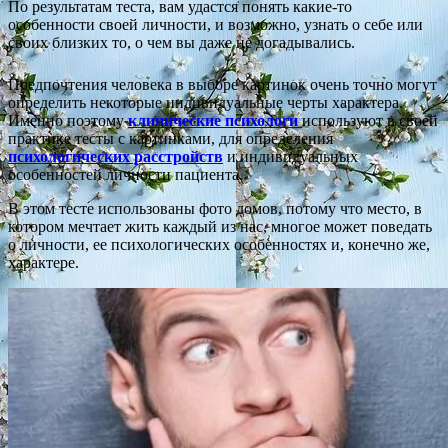
По результатам теста, вам удастся понять какие-то
особенности своей личности, и возможно, узнать о себе или
своих близких то, о чем вы даже не догадывались.
Предпочтения человека в выборе картинок очень точно могут
определить некоторые индивидуальные черты характера.
Именно поэтому
клинические психологи
используют в своей
практике тесты с картинками, для определения
психологических расстройств
и индивидуальных
особенностей личности пациента.
В этом тесте использованы фото домов, потому что место, в
котором мечтает жить каждый из нас, многое может поведать
о личности, ее психологических особенностях и, конечно же,
характере.