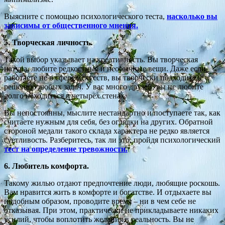
Выясните с помощью психологического теста,
насколько вы
зависимы от общественного мнения.
5. Творческая личность.
Такой выбор указывает на креативность. Вы творческая
натура, любите редкостные и необычные вещи. Даже если
работаете не в сфере искусств, вы творчески подходите к
решению любых задач. У вас много друзей, вы не любите
долго находиться в четырех стенах.
Вы непостоянны, мыслите нестандартно и поступаете так, как
считаете нужным для себя, без оглядки на других. Обратной
стороной медали такого склада характера не редко является
суетливость. Разберитесь, так ли это, пройдя психологический
тест на
определение тревожности.
6. Любитель комфорта.
Такому жилью отдают предпочтение люди, любящие роскошь.
Вам нравится жить в комфорте и богатстве. И отдыхаете вы
подобным образом, проводите время – ни в чем себе не
отказывая. При этом, практически не прикладываете никаких
усилий, чтобы воплотить желания в реальность. Вы не