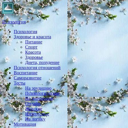
Психология
Психология
Практическая психология, личностный рост, экология,
Здоровье и красота
здоровье, воспитание,
Питание
Спорт
Красота
Здоровье
Диета, похудение
Психология отношений
Воспитание
Саморазвитие
Тесты
На эрудицию
Психологические
По картинкам
Онлайн
Женские
Интересные
На логику
Мотивация