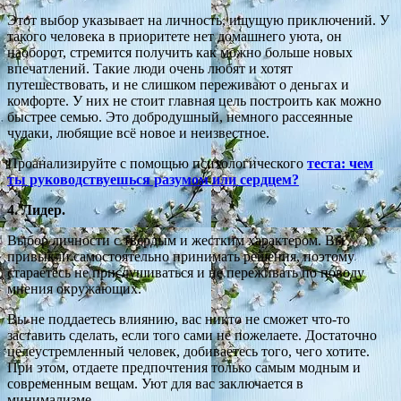
Этот выбор указывает на личность, ищущую приключений. У
такого человека в приоритете нет домашнего уюта, он
наоборот, стремится получить как можно больше новых
впечатлений. Такие люди очень любят и хотят
путешествовать, и не слишком переживают о деньгах и
комфорте. У них не стоит главная цель построить как можно
быстрее семью. Это добродушный, немного рассеянные
чудаки, любящие всё новое и неизвестное.
Проанализируйте с помощью психологического
теста: чем
ты руководствуешься разумом или сердцем?
4. Лидер.
Выбор личности с твердым и жестким характером. Вы
привыкли самостоятельно принимать решения, поэтому
стараетесь не прислушиваться и не переживать по поводу
мнения окружающих.
Вы не поддаетесь влиянию, вас никто не сможет что-то
заставить сделать, если того сами не пожелаете. Достаточно
целеустремленный человек, добиваетесь того, чего хотите.
При этом, отдаете предпочтения только самым модным и
современным вещам. Уют для вас заключается в
минимализме.