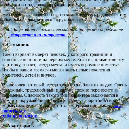
общении и поддержке окружающих.
Не гонитесь за славой и богатством. Научитесь радоваться тем
обычным вещам, которые окружают вас.
Пройдите этот психологический онлайн тест и определите
вы
экстраверт или интроверт
.
2. Семьянин.
Такой вариант выберет человек, у которого традиции и
семейные ценности на первом месте. Если вы приметили эту
картинку, значит, всегда мечтали иметь огромное поместье.
Чтобы в вашем «замке» смогли жить целые поколения
родителей, детей и внуков.
Вы человек, который всегда заботится о близких людях. Очень
надежный, трудолюбивый и крайне сложно переносите
перемены. Опасность такого типа характера заключается в
том, что окружающие пользуются вашей добротой в своих
корыстных целях. Узнайте, по характерным признакам,
как
понять, что
тебя используют.
3. Авантюрист.