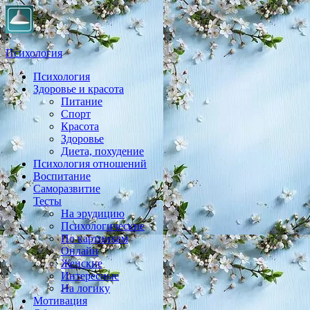
Психология
Психология
Практическая психология, личностный рост, экология, здоровье
Здоровье и красота
Питание
Спорт
Красота
Здоровье
Диета, похудение
Психология отношений
Воспитание
Саморазвитие
Тесты
На эрудицию
Психологические
По картинкам
Онлайн
Женские
Интересные
На логику
Мотивация