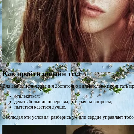
Как пройти онлайн тест
Для выполнения задания достаточно внимательно прочитать пр
отвлекаться;
делать большие перерывы, отвечая на вопросы;
пытаться казаться лучше.
Соблюдая эти условия, разберись ум или сердце управляет то