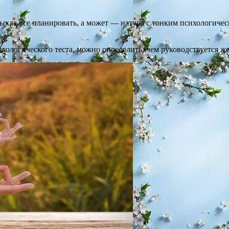
выкла все планировать, а может — натура с тонким психологич
ихологического теста, можно определить, чем руководствуется 