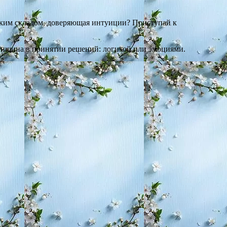
еским складом, доверяющая интуиции? Приступай к
женщина в принятии решений: логикой или эмоциями.