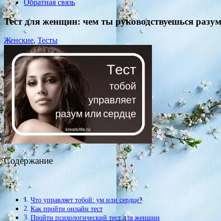
Обратная связь
Тест для женщин: чем ты руководствуешься разу
Женские
,
Тесты
Содержание
Что управляет тобой: ум или сердце?
Как пройти онлайн тест
Пройти психологический тест для женщин