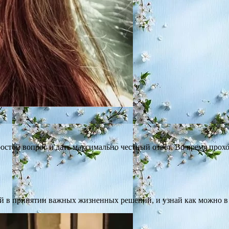
остой вопрос и дать максимально честный ответ. Во время прох
бой в принятии важных жизненных решений, и узнай как можно 