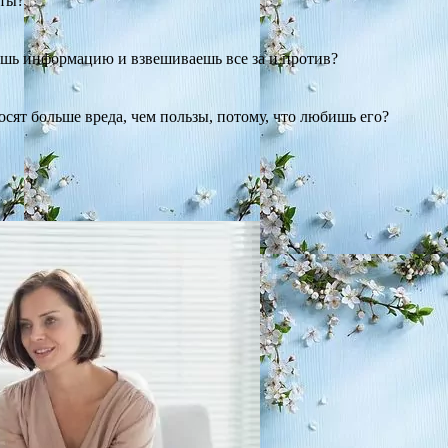
оты?
аешь информацию и взвешиваешь все за и против?
ят больше вреда, чем пользы, потому, что любишь его?