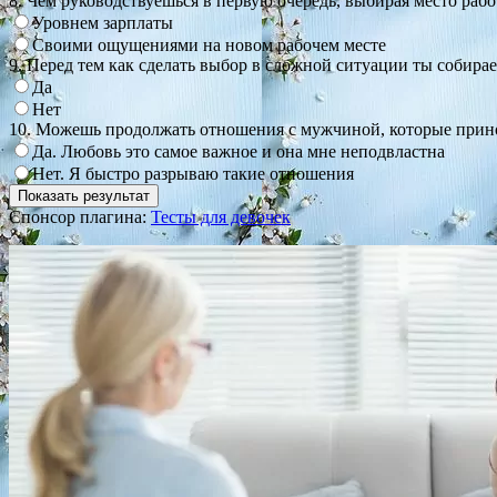
8. Чем руководствуешься в первую очередь, выбирая место раб
Уровнем зарплаты
Своими ощущениями на новом рабочем месте
9. Перед тем как сделать выбор в сложной ситуации ты собир
Да
Нет
10. Можешь продолжать отношения с мужчиной, которые принос
Да. Любовь это самое важное и она мне неподвластна
Нет. Я быстро разрываю такие отношения
Спонсор плагина:
Тесты для девочек