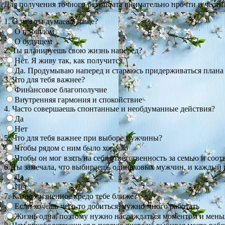
Для получения точного результата внимательно прочти и честно
1. О чем ты думаешь чаще?
О прошлом
О будущем
2. Ты планируешь свою жизнь наперед?
Нет. Я живу так, как получится
Да. Продумываю наперед и стараюсь придерживаться плана
3. Что для тебя важнее?
Финансовое благополучие
Внутренняя гармония и спокойствие
4. Часто совершаешь спонтанные и необдуманные действия?
Да
Нет
5. Что для тебя важнее при выборе мужчины?
Чтобы рядом с ним было хорошо
Чтобы он мог взять на себя ответственность за семью и соо
6. Ты замечала, что выбираешь одинаковых мужчин, и каждый 
Да
Нет
7. Какое жизненное кредо тебе ближе?
Если хочешь чего-то добиться, нужно много работать
Жизнь одна, поэтому нужно наслаждаться моментом и мень