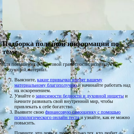
Подборка полезной информации по
теме
Для повышения финансовой грамотности, используйте
следующий материал.
Выясните,
какие привычки вредят вашему
материальному благополучию
и начинайте работать над
их искоренением.
Узнайте о
зависимости бедности и духовной нищеты
и
начните развивать свой внутренний мир, чтобы
привлекать к себе богатство.
Выявите свою
финансовую самооценку с помощью
психологического онлайн теста
и узнайте, как ее можно
повысить.
Помните, что деньги любят только тех, кто любит