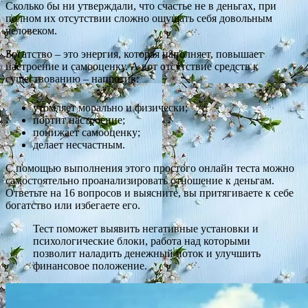
Сколько бы ни утверждали, что счастье не в деньгах, при
полном их отсутствии сложно ощущать себя довольным
человеком.
Богатство – это энергия, которая наполняет, повышает
настроение и самооценку. А вот отсутствие средств к
существованию – напротив:
утомляет морально и физически;
портит настроение;
понижает самооценку;
делает несчастным.
С помощью выполнения этого простого онлайн теста можно
самостоятельно проанализировать отношение к деньгам.
Ответьте на 16 вопросов и выясните, вы притягиваете к себе
богатство или избегаете его.
Тест поможет выявить негативные установки и
психологические блоки, работа над которыми
позволит наладить денежный поток и улучшить
финансовое положение.