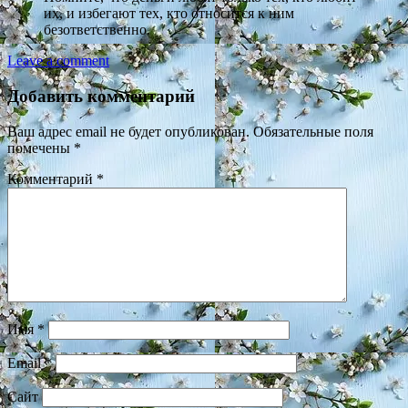
их, и избегают тех, кто относится к ним
безответственно.
Leave a comment
Добавить комментарий
Ваш адрес email не будет опубликован.
Обязательные поля
помечены
*
Комментарий
*
Имя
*
Email
*
Сайт