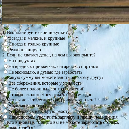
1. Вы планируете свои покупки?
Всегда: и мелкие, и крупные
Иногда и только крупные
Редко планирую
2. Если не хватает денег, на чем вы экономите?
На продуктах
На вредных привычках: сигаретах, спиртном
Не экономлю, а думаю где заработать
3. Какую сумму вы можете занять близкому другу?
Все сбережения, которые у меня есть
Не более половины своих сбережений
Столько сколько могу отдать безвозмездно
4. Что вы делаете, если не устраивает зарплата?
Начинаю экономить
Устраиваюсь на вторую работу
Ищу способы увеличить зарплату и прошу повышения
5. Кто виноват в том, что вы не можете заработать столько,
сколько хочется?