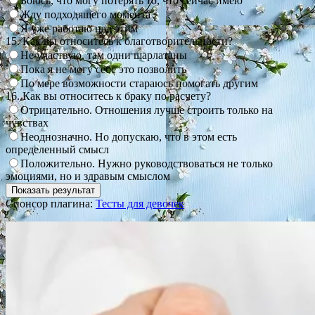
Боюсь, что могу потерять то, что сейчас имею
Жду подходящего момента
Я уже работаю над этим
15. Как вы относитесь к благотворительности?
Не участвую, там одни шарлатаны
Пока я не могу себе это позволить
По мере возможности стараюсь помогать другим
16. Как вы относитесь к браку по расчету?
Отрицательно. Отношения лучше строить только на
чувствах
Неоднозначно. Но допускаю, что в этом есть
определенный смысл
Положительно. Нужно руководствоваться не только
эмоциями, но и здравым смыслом
Спонсор плагина:
Тесты для девочек