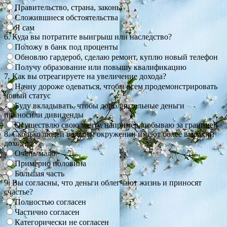
Правительство, страна, законы
Сложившиеся обстоятельства
Я сам
6. Куда вы потратите выигрыш или наследство?
Положу в банк под проценты
Обновлю гардероб, сделаю ремонт, куплю новый телефон
Получу образование или повышу квалификацию
7. Как вы отреагируете на увеличение дохода?
Начну дороже одеваться, чтобы всем продемонстрировать
новый статус
Буду вкладывать, чтобы дополнительные деньги
приносили дивиденды
Осуществлю свою мечту, например, побываю за границей
8. Сколько людей в вашем окружении имеют более высокий
доход?
Очень мало
Примерно половина
Большая часть
9. Вы согласны, что деньги облегчают жизнь и приносят
счастье?
Полностью согласен
Частично согласен
Категорически не согласен