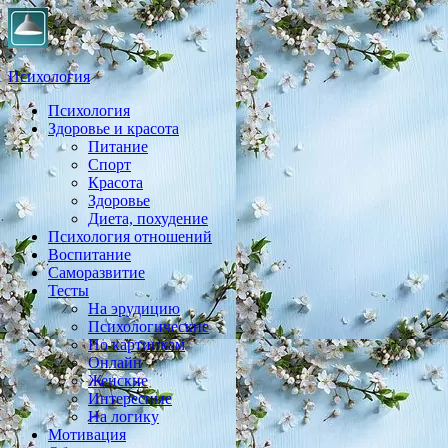
Психология
Психология
Практическая психология, личностный рост, экология,
Здоровье и красота
здоровье, воспитание,
Питание
Спорт
Красота
Здоровье
Диета, похудение
Психология отношений
Воспитание
Саморазвитие
Тесты
На эрудицию
Психологические
По картинкам
Онлайн
Женские
Интересные
На логику
Мотивация