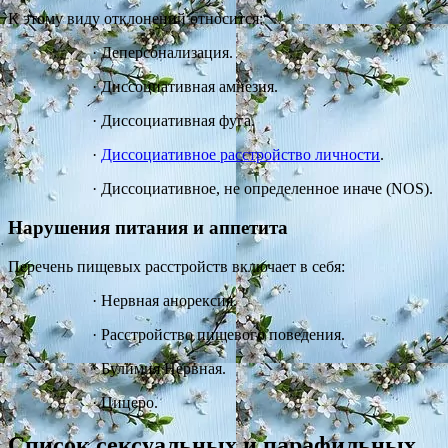
К этому виду отклонений относится:
·
Деперсонализация.
·
Диссоциативная амнезия.
·
Диссоциативная фуга.
·
Диссоциативное расстройство личности
.
·
Диссоциативное, не определенное иначе (NOS).
Нарушения питания и аппетита
Перечень пищевых расстройств включает в себя:
·
Нервная анорексия.
·
Расстройство пищевого поведения.
·
Булимия Нервная.
·
Цицеро.
Список сексуальных и парафильных