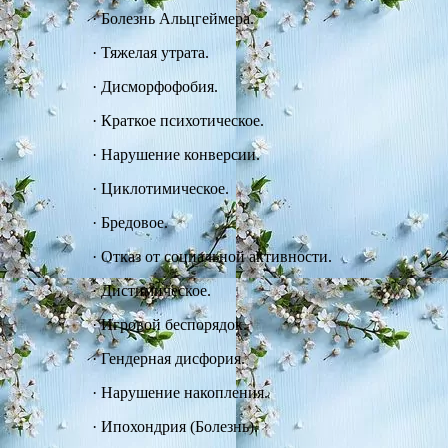
·
Болезнь Альцгеймера.
·
Тяжелая утрата.
·
Дисморфофобия.
·
Краткое психотическое.
·
Нарушение конверсии.
·
Циклотимическое.
·
Бредовое.
·
Отказ от социальной активности.
·
Дистимическое.
·
Игровой беспорядок.
·
Гендерная дисфория.
·
Нарушение накопления.
·
Ипохондрия (Болезнь).