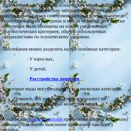
Диагностические критерии психических отклонений также
известные как «психические заболевания» состоят из
контрольных списков симптомов, которые в первую очередь
ориентированы на поведение и мысли человека. Эти списки
симптомов были обобщены на основе современных
диагностических критериев, обычно используемых
специалистами по психическому здоровью.
Заболевания можно разделить на три основные категории:
·
У взрослых,
·
У детей;
·
Расстройства личности
.
Некоторые виды могут подпадать под несколько категорий.
Помните, что только опытный специалист по
психическому здоровью может поставить
реальный диагноз.
Узнайте, как
ссоры родителей
при ребенке влияют на психику
малыша. Чем опасно выяснение отношений на глазах у
малыша.