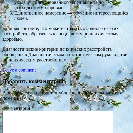
ухода от лицензированного специалиста по
психическому здоровью.
Единственное намерение — обучение интересующийся
людей.
Если вы считаете, что можете страдать от одного из этих
расстройств, обратитесь к специалисту по психическому
здоровью.
Диагностические критерии психических расстройств
обобщены в Диагностическом и статистическом руководстве
по психическим расстройствам.
Leave a comment
Добавить комментарий
Ваш адрес email не будет опубликован.
Обязательные поля
помечены
*
Комментарий
*