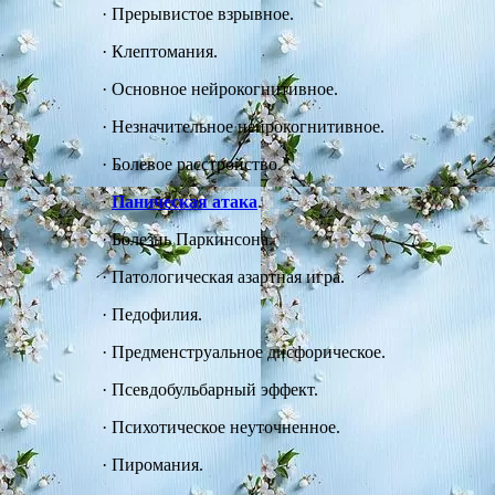
·
Прерывистое взрывное.
·
Клептомания.
·
Основное нейрокогнитивное.
·
Незначительное нейрокогнитивное.
·
Болевое расстройство.
·
Паническая атака
.
·
Болезнь Паркинсона.
·
Патологическая азартная игра.
·
Педофилия.
·
Предменструальное дисфорическое.
·
Псевдобульбарный эффект.
·
Психотическое неуточненное.
·
Пиромания.