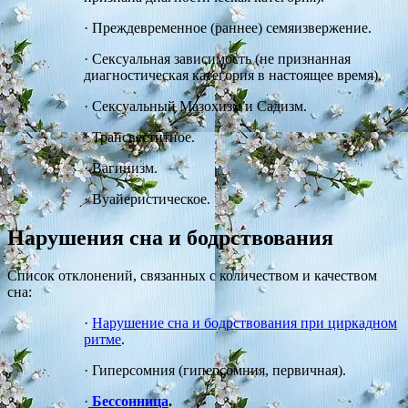
·
Преждевременное (раннее) семяизвержение.
·
Сексуальная зависимость (не признанная
диагностическая категория в настоящее время).
·
Сексуальный Мазохизм и Садизм.
·
Трансвеститное.
·
Вагинизм.
·
Вуайеристическое.
Нарушения сна и бодрствования
Список отклонений, связанных с количеством и качеством
сна:
·
Нарушение сна и бодрствования при циркадном
ритме
.
·
Гиперсомния (гиперсомния, первичная).
·
Бессонница
.