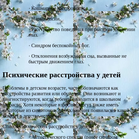
·
Кошмарное расстройство.
·
Нарколепсии.
·
Расстройство поведения при быстром движении
глаз.
·
Синдром беспокойных ног.
·
Отклонения возбуждения сна, вызванные не
быстрым движением глаз.
Психические расстройства у детей
Проблемы в детском возрасте, часто обозначаются как
расстройства развития или обучения. Они возникают и
диагностируются, когда ребенок находится в школьном
возрасте. Хотя некоторые взрослые могут также иметь
некоторые из симптомов, но отклонения появилась в какой-то
момент в детстве человека.
Список психических расстройств у детей:
·
Аутистического спектра (ранее синдром