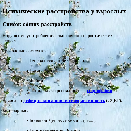
Психические расстройства у взрослых
Список общих расстройств
Нарушение употребления алкоголя или наркотических
веществ.
Тревожные состояния:
·
Генерализованное тревожное;
·
Паническое;
·
Фобии;
·
Социальная тревожность —
социофобия
.
Взрослый
дефицит внимания и гиперактивность
(СДВГ).
Биполярные:
·
Большой Депрессивный Эпизод;
·
Гипоманический Эпизод;