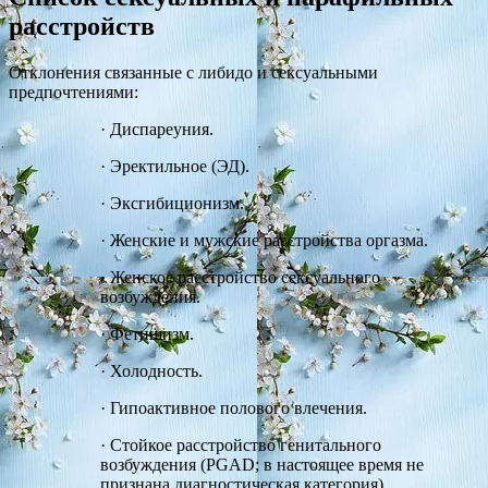
расстройств
Отклонения связанные с либидо и сексуальными
предпочтениями:
·
Диспареуния.
·
Эректильное (ЭД).
·
Эксгибиционизм.
·
Женские и мужские расстройства оргазма.
·
Женское расстройство сексуального
возбуждения.
·
Фетишизм.
·
Холодность.
·
Гипоактивное полового влечения.
·
Стойкое расстройство генитального
возбуждения (PGAD; в настоящее время не
признана диагностическая категория).