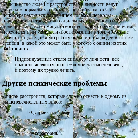
Большинство людей с расстройствами личности ведут
довольно нормальную жизнь и часто обращаются за
психотерапевтическим лечением только в периоды
повышенного стресса или социальных потребностей.
Большинство людей могут относиться к некоторым или всем
перечисленным чертам личности; разница в том, что это не
влияет на повседневную работу большинства людей в той же
степени, в какой это может быть у кого-то с одним из этих
расстройств.
Индивидуальные отклонения черт личности, как
правило, являются неотъемлемой частью человека,
и поэтому их трудно лечить.
Другие психические проблемы
Список расстройств, которые сложно отнести к одному из
вышеперечисленных видов:
·
Острое стрессовое.
·
Регулировки.
·
Агорафобия.