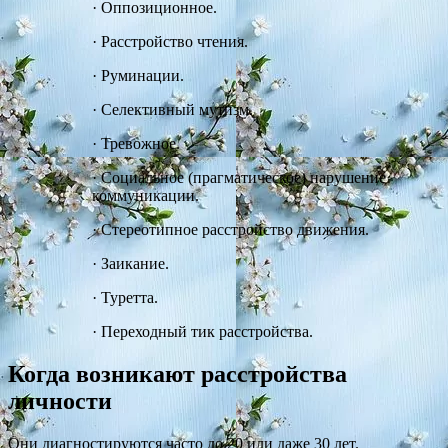
·
Оппозиционное.
·
Расстройство чтения.
·
Руминации.
·
Селективный мутизм.
·
Тревожное.
·
Социальное (прагматическое) нарушение
коммуникации.
·
Стереотипное расстройство движения.
·
Заикание.
·
Туретта.
·
Переходный тик расстройства.
Когда возникают расстройства
личности
Они диагностируются часто до 20 или даже 30 лет.