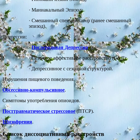
·
Маниакальный Эпизод;
·
Смешанный спецификатор (ранее смешанный
эпизод).
Депрессии:
·
Послеродовая Депрессия
;
·
Сезонное аффективное расстройство (САД);
·
Депрессивное с сезонной структурой.
Нарушения пищевого поведения.
Обсессивно-компульсивное
.
Симптомы употребления опиоидов.
Посттравматическое стрессовое
(ПТСР).
Шизофрения
.
Список диссоциативных расстройств