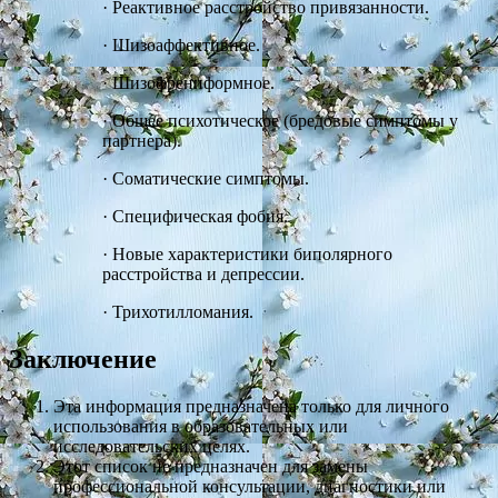
·
Реактивное расстройство привязанности.
·
Шизоаффективное.
·
Шизофрениформное.
·
Общее психотическое (бредовые симптомы у
партнера).
·
Соматические симптомы.
·
Специфическая фобия.
·
Новые характеристики биполярного
расстройства и депрессии.
·
Трихотилломания.
Заключение
Эта информация предназначена только для личного
использования в образовательных или
исследовательских целях.
Этот список не предназначен для замены
профессиональной консультации, диагностики или