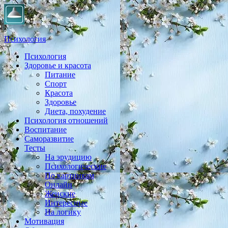
Психология
Психология
Практическая психология, личностный рост, экология,
Здоровье и красота
здоровье, воспитание,
Питание
Спорт
Красота
Здоровье
Диета, похудение
Психология отношений
Воспитание
Саморазвитие
Тесты
На эрудицию
Психологические
По картинкам
Онлайн
Женские
Интересные
На логику
Мотивация