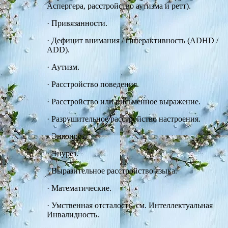
Аспергера, расстройство аутизма и ретт).
·
Привязанности.
·
Дефицит внимания / гиперактивность (ADHD /
ADD).
·
Аутизм.
·
Расстройство поведения.
·
Расстройство или письменное выражение.
·
Разрушительное расстройство настроения.
·
Энкопрез.
·
Энурез.
·
Выразительное расстройство языка.
·
Математические.
·
Умственная отсталость, см. Интеллектуальная
Инвалидность.