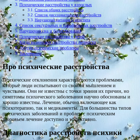
Психические расстройства у взрослых
Список общих расстройств
Список диссоциативных расстройств
Нарушения питания и аппетита
Список сексуальных и парафильных расстройств
Нарушения сна и бодрствования
Психические расстройства у детей
Когда возникают расстройства личности
Другие психические проблемы
Заключение
Про психические расстройства
Психические отклонения характеризуются проблемами,
которые люди испытывают со своими мышлением и
чувствами. Они не известны с точки зрения их причин, но
симптомы психического заболевания научно обоснованы и
хорошо известны. Лечение, обычно включающее как
психотерапию, так и медикаменты. Для большинства типов
психических заболеваний и проблем с психическим
здоровьем лечение доступно и эффективно.
Диагностика расстройств психики