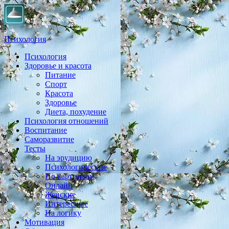
Психология
Психология
Практическая психология, личностный рост, экология,
Здоровье и красота
здоровье, воспитание,
Питание
Спорт
Красота
Здоровье
Диета, похудение
Психология отношений
Воспитание
Саморазвитие
Тесты
На эрудицию
Психологические
По картинкам
Онлайн
Женские
Интересные
На логику
Мотивация