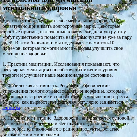
ментального здоровья
Для того чтобы улучшить свое ментальное здоровье, не
обязательно принимать долгосрочные меры. Некоторые
простые приемы, включенные в нашу ежедневную рутину,
могут существенно повысить наше самочувствие уже за пару
дней. В этом блог-посте мы поделимся с вами топ-10
приемов, которые помогли многим людям улучшить свое
ментальное здоровье.
1. Практика медитации. Исследования показывают, что
регулярная медитация способствует снижению уровня
тревоги и улучшает наше эмоциональное состояние.
2. Физическая активность. Регулярные физические
упражнения помогают высвободить эндорфины, которые
улучшают настроение и способствуют уменьшению стресса.
Узнайте, как выработать привычку регулярно заниматься
спортом
.
3. Правильное питание. Здоровое питание является основой
для нашего физического и ментального здоровья. Питайтесь
разнообразно и включайте в рацион продукты, богатые
витаминами и минералами.