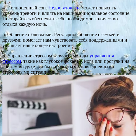
4. Полноценный сон.
Недостаток сна
может повысить
уровень тревоги и влиять на наше эмоциональное состояние.
Постарайтесь обеспечить себе необходимое количество
отдыха каждую ночь.
5. Общение с близкими. Регулярное общение с семьей и
друзьями помогает нам чувствовать себя поддержанными и
улучшает наше общее настроение.
6. Управление стрессом. Изучите методы
управления
стрессом
, такие как глубокое дыхание, йога или прогулки на
свежем воздухе, чтобы справляться с повседневными
стрессовыми ситуациями.