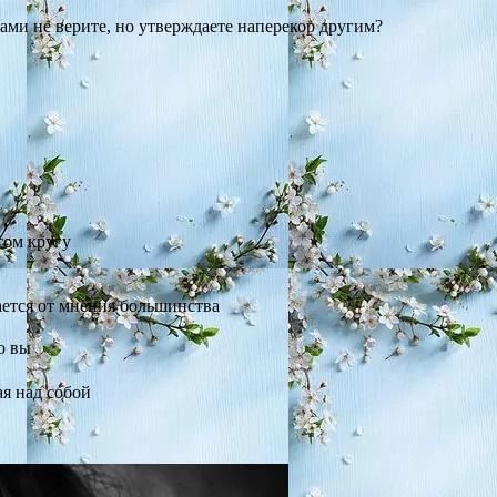
сами не верите, но утверждаете наперекор другим?
том кругу
ается от мнения большинства
о вы
я над собой