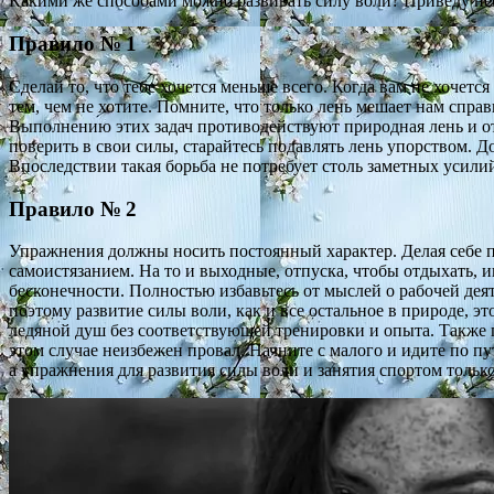
Какими же способами можно развивать силу воли? Приведу не
Правило № 1
Сделай то, что тебе хочется меньше всего. Когда вам не хочетс
тем, чем не хотите. Помните, что только лень мешает нам спра
Выполнению этих задач противодействуют природная лень и отсу
поверить в свои силы, старайтесь подавлять лень упорством. Д
Впоследствии такая борьба не потребует столь заметных усили
Правило № 2
Упражнения должны носить постоянный характер. Делая себе п
самоистязанием. На то и выходные, отпуска, чтобы отдыхать, 
бесконечности. Полностью избавьтесь от мыслей о рабочей дея
поэтому развитие силы воли, как и все остальное в природе, э
ледяной душ без соответствующей тренировки и опыта. Также г
этом случае неизбежен провал. Начните с малого и идите по 
а упражнения для развития силы воли и занятия спортом толь