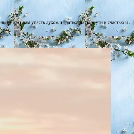
и не даст вам упасть духом и сдаться на полпути к счастью и