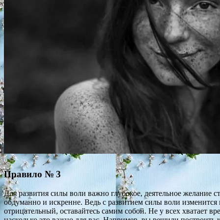
Правило № 3
Для развития силы воли важно глубокое, деятельное желание ста
обдуманно и искренне. Ведь с развитием силы воли изменится 
отрицательный, оставайтесь самим собой. Не у всех хватает в
насколько это важно для вас. Например, вы решили построить к