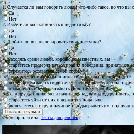
1. Случается ли вам говорить людям что-либо такое, во что вы 
Да
Нет
2. Имеете ли вы склонность к педантизму?
Да
Нет
3. Любите ли вы анализировать свои поступки?
Да
Нет
4. Находясь среди людей, хорошо вам известных, вы
стараетесь придерживаться правил поведения, приня­тых в э
стремитесь оставаться самой собой
5. При обсуждении того или иного вопроса вы предпочитаете
всегда высказывать свою точку зрения, даже если она отлич
промол­чать и не высказывать свою точку зрения
6. Если друзья или коллеги начинают над вами подтруни­вать, т
стараетесь уйти от них и держаться подальше
включаетесь в игру и начинаете подыгрывать им, подшучива
Спонсор плагина:
Тесты для девочек