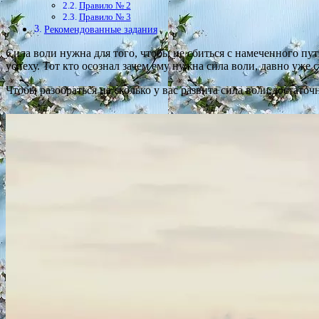
Правило № 2
Правило № 3
Рекомендованные задания
Сила воли нужна для того, чтобы не сбиться с намеченного пут
успеху. Тот кто осознал зачем ему нужна сила воли, давно уже 
Чтобы разобраться на сколько у вас развита сила воли достаточ