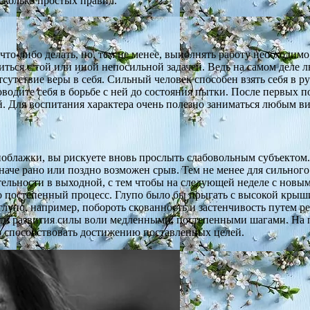
сколько простых правил.
я что-либо делать, но, тем не менее, выполнять работу необходимо
виться с той или иной непосильной задачей. Ведь на самом деле 
тствие веры в себя. Сильный человек способен взять себя в рук
оводите себя в борьбе с ней до состояния пытки. После первых п
й. Для воспитания характера очень полезно заниматься любым ви
облажки, вы рискуете вновь прослыть слабовольным субъектом.
иначе рано или поздно возможен срыв. Тем не менее для сильног
тельности в выходной, с тем чтобы на следующей неделе с новым
то постепенный процесс. Глупо было бы прыгать с высокой крыши,
лупо, например, побороть скованность и застенчивость путем р
пути развития силы воли медленными, постепенными шагами. На 
ко способствовать достижению поставленных целей.