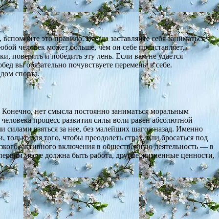
, вспомните это правило. Всегда заставляйте себя заниматься
любой человек может больше, чем он себе представляет.
и, поверить и победить эту лень. Если вам не удается
обед вы обязательно почувствуете перемены в себе.
дом спорта.
 Конечно, нет смысла постоянно заниматься моральным
о человека процесс развития силы воли равен абсолютной
и силами взяться за нее, без малейших шагов назад. Именно
 только для того, чтобы преодолеть страх, или бросаться под
езкого, активного включения в общественную деятельность — в
первом месте должна быть работа, другие жизненные ценности,