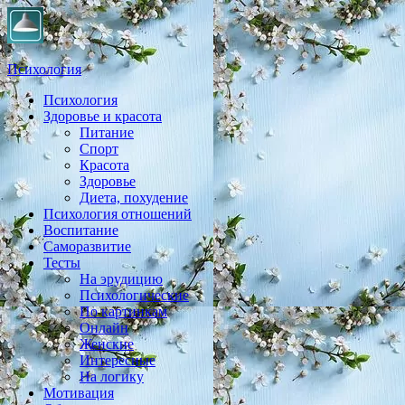
Психология
Психология
Практическая психология, личностный рост, экология, здоровье
Здоровье и красота
Питание
Спорт
Красота
Здоровье
Диета, похудение
Психология отношений
Воспитание
Саморазвитие
Тесты
На эрудицию
Психологические
По картинкам
Онлайн
Женские
Интересные
На логику
Мотивация