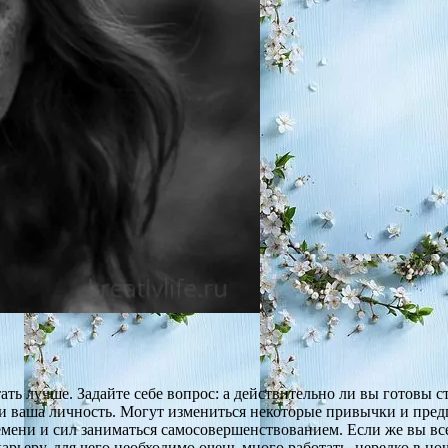
ть лучше. Задайте себе вопрос: а действительно ли вы готовы ст
и ваша личность. Могут измениться некоторые привычки и предп
ремени и сил заниматься самосовершенствованием. Если же вы вс
арьеру, для чего необходимо очень много работать, нередко в но