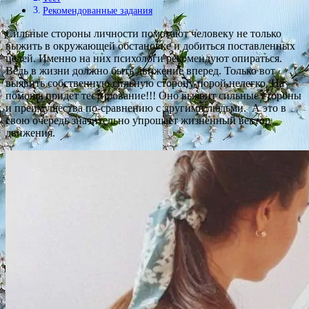
Рекомендованные задания
Сильные стороны личности помогают человеку не только
выжить в окружающей обстановке и добиться поставленных
целей. Именно на них психологи рекомендуют опираться.
Ведь в жизни должно быть движение вперед. Только вот
выявить собственную сильную сторону порой нелегко. На
помощь придет тестирование!!! Оно выявит сильные стороны
и преимущества по-сравнению с другими людьми. А это в
свою очередь значительно упрощает жизненный вектор
движения.