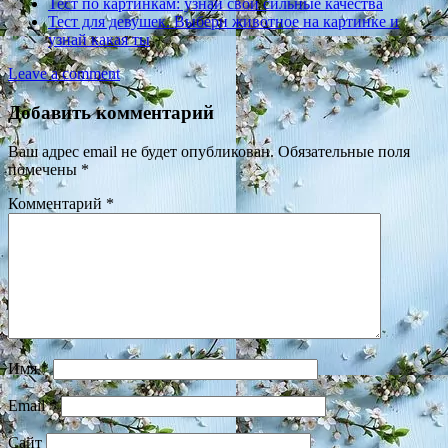
Тест по картинкам: узнай свои сильные качества
Тест для девушек. Выбери животное на картинке и
узнай какая ты
Leave a comment
Добавить комментарий
Ваш адрес email не будет опубликован.
Обязательные поля
помечены
*
Комментарий
*
Имя
*
Email
*
Сайт