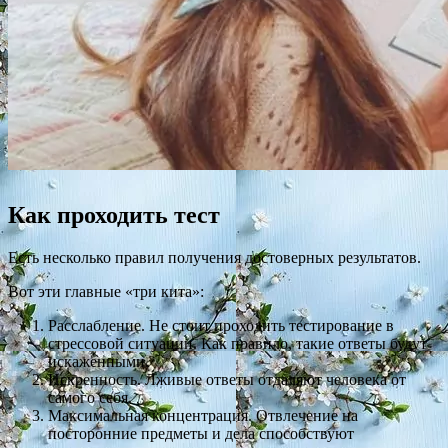
Как проходить тест
Есть несколько правил получения достоверных результатов.
Вот эти главные «три кита»:
Расслабление. Не стоит проходить тестирование в
стрессовой ситуации. Как правило, такие ответы будут
искаженными.
Искренность. Лживые ответы отдаляют человека от
самого себя.
Максимальная концентрация. Отвлечение на
посторонние предметы и дела способствуют