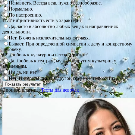
Ненависть. Всегда ведь нужно разнообразие.
Нормально.
По настроению.
11. Инициативность есть в характере?
Да, часто в абсолютно любых вещах и направлениях
деятельности.
Нет. В очень исключительных случаях.
Бывает. При определенной симпатии к делу и конкретному
человеку.
12. Любовь к культурно-светской жизни?
Да. Любовь к театрам, музеям и другим культурным
заведениям.
Ни да, ни нет.
Нет. Интересы лежат в другой сфере деятельности.
Спонсор плагина:
Тесты для девочек