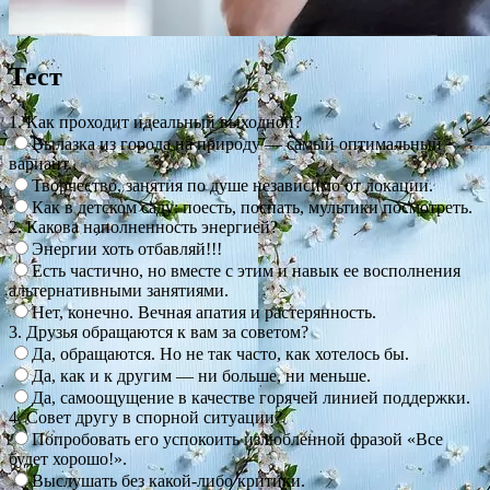
Тест
1. Как проходит идеальный выходной?
Вылазка из города на природу — самый оптимальный
вариант.
Творчество, занятия по душе независимо от локации.
Как в детском саду: поесть, поспать, мультики посмотреть.
2. Какова наполненность энергией?
Энергии хоть отбавляй!!!
Есть частично, но вместе с этим и навык ее восполнения
альтернативными занятиями.
Нет, конечно. Вечная апатия и растерянность.
3. Друзья обращаются к вам за советом?
Да, обращаются. Но не так часто, как хотелось бы.
Да, как и к другим — ни больше, ни меньше.
Да, самоощущение в качестве горячей линией поддержки.
4. Совет другу в спорной ситуации?
Попробовать его успокоить излюбленной фразой «Все
будет хорошо!».
Выслушать без какой-либо критики.