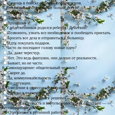
Помощь в поиске оптимального решения.
5. Кто вызывает отвращение больше всего?
Пессимисты
Лодыри
Врунишки
6. У родственников родился ребенок! Действия?
Позвонить, узнать все необходимое и пообещать приехать.
Бросить все дела и отправиться в больницу.
Идти покупать подарок.
7. Часто ли посещают голову новые идеи?
Да, даже чересчур.
Нет. Это ведь фантазии, они далеки от реальности.
Бывает, но не часто.
8. Самоощущение: общительный человек?
Скорее да.
Да, коммуникабельность — конек.
По ситуации.
9. Поведение в стрессовых ситуациях?
Паника и волнение.
Самообладание и поиск решения.
Непредсказуемость и импульсивность, как следствие —
нестандартные решения.
10. Отношение к рутинной работе?