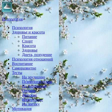
Психология
Психология
Практическая психология, личностный рост, экология,
Здоровье и красота
здоровье, воспитание,
Питание
Спорт
Красота
Здоровье
Диета, похудение
Психология отношений
Воспитание
Саморазвитие
Тесты
На эрудицию
Психологические
По картинкам
Онлайн
Женские
Интересные
На логику
Мотивация