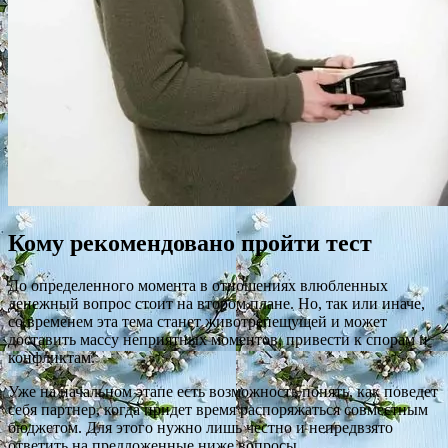
Кому рекомендовано пройти тест
До определенного момента в отношениях влюбленных
денежный вопрос стоит на втором плане. Но, так или иначе,
со временем эта тема станет животрепещущей и может
доставить массу неприятных моментов, привести к спорам и
конфликтам.
Уже на начальном этапе есть возможность понять, как поведет
себя партнер, когда придет время распоряжаться совместным
бюджетом. Для этого нужно лишь честно и непредвзято
ответить на предложенные ниже вопросы.