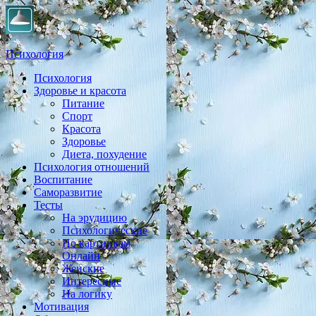
Психология
Психология
Практическая психология, личностный рост, экология,
Здоровье и красота
здоровье, воспитание,
Питание
Спорт
Красота
Здоровье
Диета, похудение
Психология отношений
Воспитание
Саморазвитие
Тесты
На эрудицию
Психологические
По картинкам
Онлайн
Женские
Интересные
На логику
Мотивация