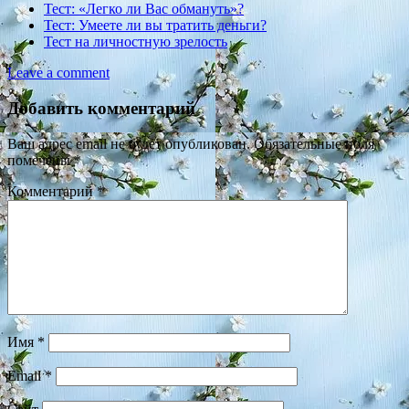
Тест: «Легко ли Вас обмануть»?
Тест: Умеете ли вы тратить деньги?
Тест на личностную зрелость
Leave a comment
Добавить комментарий
Ваш адрес email не будет опубликован.
Обязательные поля
помечены
*
Комментарий
*
Имя
*
Email
*