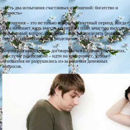
«Есть два испытания счастливых отношений: богатство и
бедность»
Отношения – это не только конфетно-букетный период. Когда
пара начинает жить вместе, на первый план зачастую выходит
финансовый вопрос. А именно – как распределять бюджет,
будет он совместным или раздельным, и т.д.
Партнерам важно уметь договариваться о совместных тратах,
а в случае разногласий – идти на компромисс, чтобы
отношения не разрушились из-за решения денежных
вопросов.