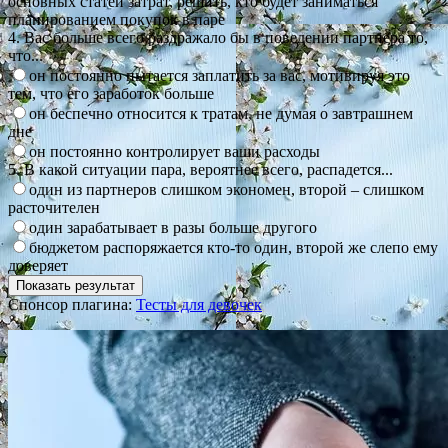
основных статей затрат, решить, кто будет заниматься
планированием покупок в паре
4. Вас больше всего раздражало бы в поведении партнера то,
что...
он постоянно пытается заплатить за вас, мотивируя это
тем, что его заработок больше
он беспечно относится к тратам, не думая о завтрашнем
дне
он постоянно контролирует ваши расходы
5. В какой ситуации пара, вероятнее всего, распадется...
один из партнеров слишком экономен, второй – слишком
расточителен
один зарабатывает в разы больше другого
бюджетом распоряжается кто-то один, второй же слепо ему
доверяет
Спонсор плагина:
Тесты для девочек