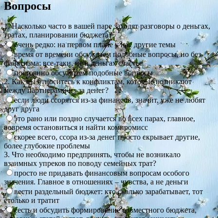
Вопросы
1. Насколько часто в вашей паре заходят разговоры о деньгах,
тратах, планировании бюджета?
очень редко: на первом плане у нас другие темы
время от времени обсуждаем подобные вопросы, но без
фанатизма: все-таки, не в деньгах счастье
постоянно обсуждаем подобные вопросы
2. Как вы относитесь к конфликтам, которые возникают
между партнерами из-за денег?
если люди ссорятся из-за финансов, значит, уже не любят
друг друга
это рано или поздно случается во всех парах, главное,
вовремя остановиться и найти компромисс
скорее всего, ссора из-за денег просто скрывает другие,
более глубокие проблемы
3. Что необходимо предпринять, чтобы не возникало
взаимных упреков по поводу семейных трат?
просто не придавать финансовым вопросам особого
значения. Главное в отношениях – чувства, а не деньги
вести раздельный бюджет: кто сколько зарабатывает, тот
столько и тратит
сесть и обсудить формирование совместного бюджета,