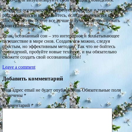
Создание осознанного сна требует практики и терпения. Не
расслабляйтесь и не сдавайтесь, если не получается сразу.
Постепенно вы будете все лучше и лучше контролировать
свои сновидения.
Итак, осознанный сон – это интересное и захватывающее
путешествие в мире снов. Создать его можно, следуя
простым, но эффективным методам. Так что не бойтесь
сновидений, пробуйте новые техники, и вы обязательно
сможете создать свой осознанный сон!
Leave a comment
Добавить комментарий
Ваш адрес email не будет опубликован.
Обязательные поля
помечены
*
Комментарий
*