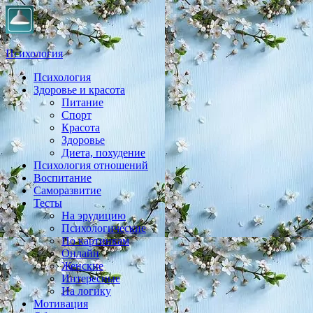
Психология
Психология
Практическая психология, личностный рост, экология,
Здоровье и красота
здоровье, воспитание,
Питание
Спорт
Красота
Здоровье
Диета, похудение
Психология отношений
Воспитание
Саморазвитие
Тесты
На эрудицию
Психологические
По картинкам
Онлайн
Женские
Интересные
На логику
Мотивация