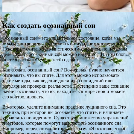
Как создать осознанный сон
Осознанный сон – это удивительное состояние, когда мы
можем контролировать и влиять на ход своих сновидений.
Некоторые считают его мистическим явлением, но на самом
деле создать осознанный сон можно научиться. В этом блог-
посте я расскажу вам, как это сделать.
Как создать осознанный сон? Во-первых, нужно научиться
осознавать, что вы спите. Для этого можно использовать
такие методы, как ведение дневника сновидений или
регулярные проверки реальности. Постепенно ваше сознание
начнет осознавать, что вы находитесь в мире снов и можете
его контролировать.
Во-вторых, уделите внимание практике луцидного сна. Это
техника, при которой вы осознаете, что спите, и начинаете
управлять сновидением. Существует множество упражнений
и методов, которые помогут вам достичь осознанного сна.
Например, перед сном повторяйте фразу: «Я осознаю, что я
сплю», или визуализируйте свои будущие сновидения.