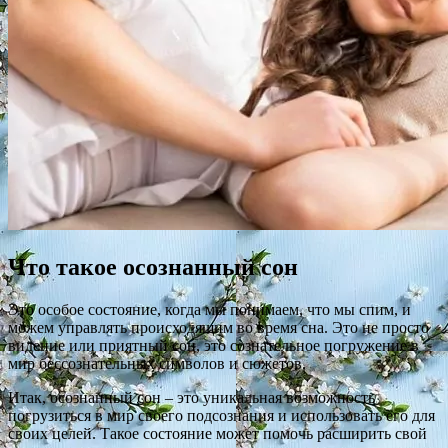
Что такое осознанный сон
Это особое состояние, когда мы понимаем, что мы спим, и
можем управлять происходящим во время сна. Это не просто
видение или приятный сон, это сознательное погружение в
мир бессознательных символов и сюжетов.
Итак, осознанный сон – это уникальная возможность
погрузиться в мир своего подсознания и использовать его для
своих целей. Такое состояние может помочь расширить свой