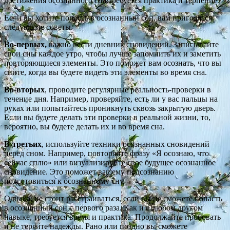
достижения осознанного сна требуется практика и терпение.
Если вы хотите попасть в осознанный сон, вам пригодятся
следующие советы.
Во-первых,
важно вести дневник сновидений. Записывайте
свои сны каждое утро, чтобы лучше запомнить их и заметить
повторяющиеся элементы. Это поможет вам осознать, что вы
спите, когда вы будете видеть эти элементы во время сна.
Во-вторых
, проводите регулярные реальность-проверки в
течение дня. Например, проверяйте, есть ли у вас пальцы на
руках или попытайтесь проникнуть сквозь закрытую дверь.
Если вы будете делать эти проверки в реальной жизни, то,
вероятно, вы будете делать их и во время сна.
В-третьих
, используйте техники осознанных сновидений
перед сном. Например, повторяйте фразу «Я осознаю, что
сейчас сплю» или визуализируйте свое будущее осознанное
сновидение. Это поможет вашему подсознанию
подготовиться к осознанному сну.
Однако, не стоит расстраиваться, если вы не сможете попасть
в осознанный сон с первого раза. Как и в любом другом
навыке, требуется время и практика. Продолжайте пробовать
и не теряйте надежды. Рано или поздно вы сможете