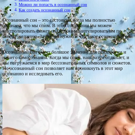
Можно ли попасть в осознанный сон
Как создать осознанный сон
Осознанный сон – это состояние, когда мы полностью
осознаем, что мы спим. В этом состоянии мы можем
контролировать сюжет сна и даже манипулировать им по
своему желанию. Зачем это нужно и что такое осознанный сон
в психологии?
Осознанный сон имеет большое значение для психологии и
нашего самосознания. Когда мы спим, наш разум отдыхает, и
мы погружаемся в мир бессознательных символов и сюжетов.
Но осознанный сон позволяет нам проникнуть в этот мир
осознанно и исследовать его.