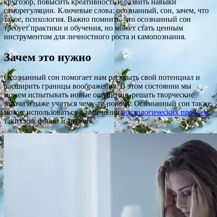
кругозор, повысить креативность и развить навыки
саморегуляции. Ключевые слова: осознанный, сон, зачем, что
такое, психология. Важно помнить, что осознанный сон
требует практики и обучения, но может стать ценным
инструментом для личностного роста и самопознания.
Зачем это нужно
Осознанный сон помогает нам раскрыть свой потенциал и
расширить границы воображения. В этом состоянии мы
можем испытывать новые ощущения, решать творческие
задачи и даже учиться чему-то новому. Осознанный сон также
может использоваться для лечения
психологических проблем
,
таких как фобии и травмы.