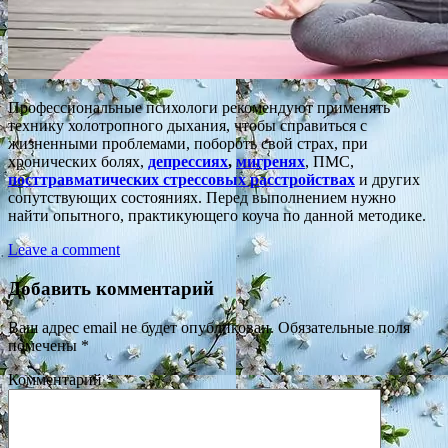
Профессиональные психологи рекомендуют применять
технику холотропного дыхания, чтобы справиться с
жизненными проблемами, побороть свой страх, при
хронических болях,
депрессиях
,
мигренях
, ПМС,
посттравматических стрессовых расстройствах
и других
сопутствующих состояниях. Перед выполнением нужно
найти опытного, практикующего коуча по данной методике.
Leave a comment
Добавить комментарий
Ваш адрес email не будет опубликован.
Обязательные поля
помечены
*
Комментарий
*