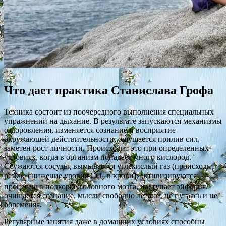
Что дает практика Станислава Грофа
Техника состоит из поочередного выполнения специальных
упражнений на дыхание. В результате запускаются механизмы
оздоровления, изменяется сознание и восприятие
окружающей действительности, ощущается прилив сил,
заметен рост личности. Происходит это при определенных
условиях, когда в организм попадает много кислород.
Ссужаются сосуды, вымывается углекислый газ (происходит
резкое снижение уровня СО
в крови), активизируются
2
процессы в подкорке головного мозга, наступает эйфория,
очищается сознание, мысли свободно летают, не путаясь и не
обременяя.
Регулярные занятия даже в домашних условиях способны