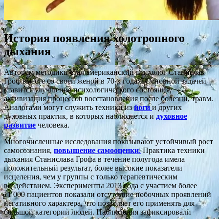
История появления холотропного
дыхания
Автором методики стал американский психолог Станислав
Гроф вместе со своей женой в 70-х годах. Основной задачей
ставится улучшение психологического состояния,
активизация процессов восстановления после болезни, травм.
Аналогами могут служить техники из
йоги
и других
духовных практик, в которых наблюдается и
духовное
развитие
человека.
Многочисленные исследования показывают устойчивый рост
самосознания,
повышение самооценки
.
Практика техники
дыхания Станислава Грофа в течение полугода имела
положительный результат, более высокие показатели
исцеления, чем у группы с только терапевтическим
воздействием. Эксперименты 2013 года с участием более
11 000 пациентов показали отсутствие побочных проявлений
негативного характера, что позволяет его применять для
большой категории людей. Наблюдения зафиксировали