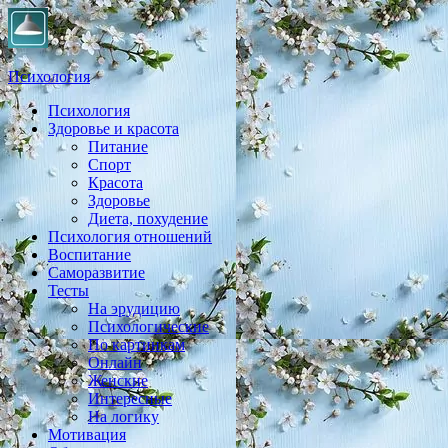
Психология
Психология
Практическая психология, личностный рост, экология,
Здоровье и красота
здоровье, воспитание,
Питание
Спорт
Красота
Здоровье
Диета, похудение
Психология отношений
Воспитание
Саморазвитие
Тесты
На эрудицию
Психологические
По картинкам
Онлайн
Женские
Интересные
На логику
Мотивация