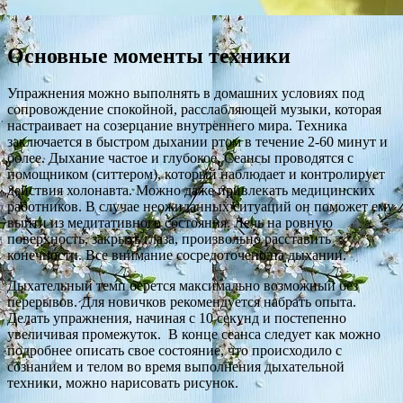
Основные моменты техники
Упражнения можно выполнять в домашних условиях под
сопровождение спокойной, расслабляющей музыки, которая
настраивает на созерцание внутреннего мира. Техника
заключается в быстром дыхании ртом в течение 2-60 минут и
более. Дыхание частое и глубокое. Сеансы проводятся с
помощником (ситтером), который наблюдает и контролирует
действия холонавта. Можно даже привлекать медицинских
работников. В случае неожиданных ситуаций он поможет ему
выйти из медитативного состояния. Лечь на ровную
поверхность, закрыть глаза, произвольно расставить
конечности. Все внимание сосредоточено на дыхании.
Дыхательный темп берется максимально возможный без
перерывов. Для новичков рекомендуется набрать опыта.
Делать упражнения, начиная с 10 секунд и постепенно
увеличивая промежуток. В конце сеанса следует как можно
подробнее описать свое состояние, что происходило с
сознанием и телом во время выполнения дыхательной
техники, можно нарисовать рисунок.