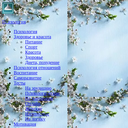
Психология
Психология
Практическая психология, личностный рост, экология, здоровье
Здоровье и красота
Питание
Спорт
Красота
Здоровье
Диета, похудение
Психология отношений
Воспитание
Саморазвитие
Тесты
На эрудицию
Психологические
По картинкам
Онлайн
Женские
Интересные
На логику
Мотивация