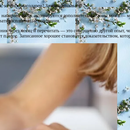
 за что я благодарен? Зачем записывать?
 набираем текст, активируются дополнительные зоны мозга — мо
овать расплывчатые ощущения.
ник через месяц и перечитать — это совершенно другой опыт, че
т плохое. Записанное хорошее становится доказательством, кото