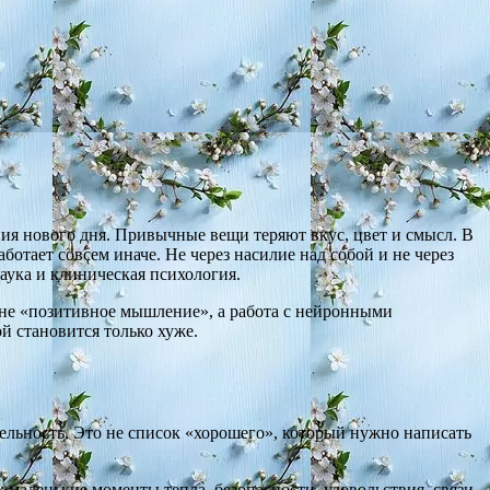
ения нового дня. Привычные вещи теряют вкус, цвет и смысл. В
ботает совсем иначе. Не через насилие над собой и не через
аука и клиническая психология.
— не «позитивное мышление», а работа с нейронными
ой становится только хуже.
тельность. Это не список «хорошего», который нужно написать
е: маленькие моменты тепла, безопасности, удовольствия, связи