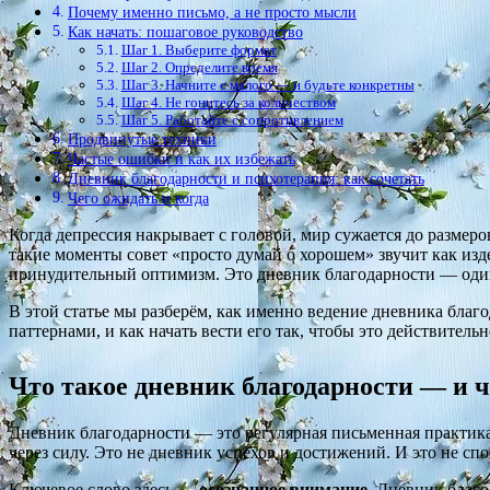
Почему именно письмо, а не просто мысли
Как начать: пошаговое руководство
Шаг 1. Выберите формат
Шаг 2. Определите время
Шаг 3. Начните с малого — и будьте конкретны
Шаг 4. Не гонитесь за количеством
Шаг 5. Работайте с сопротивлением
Продвинутые техники
Частые ошибки и как их избежать
Дневник благодарности и психотерапия: как сочетать
Чего ожидать и когда
Когда депрессия накрывает с головой, мир сужается до размеро
такие моменты совет «просто думай о хорошем» звучит как изде
принудительный оптимизм. Это дневник благодарности — один 
В этой статье мы разберём, как именно ведение дневника благ
паттернами, и как начать вести его так, чтобы это действитель
Что такое дневник благодарности — и ч
Дневник благодарности — это регулярная письменная практика,
через силу. Это не дневник успехов и достижений. И это не спо
Ключевое слово здесь —
осознанное внимание
. Дневник благо