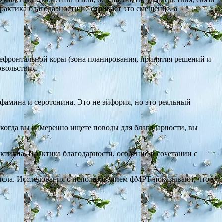
актика благодарности не отрицает это смещение, а
префронтальной коры (зона планирования, принятия решений и
овольствия.
фамина и серотонина. Это не эйфория, но это реальный
 когда вы намеренно ищете поводы для благодарности, вы
активна. Практика благодарности, особенно в сочетании с
сла. Исследования с использованием фМРТ показывают, что у