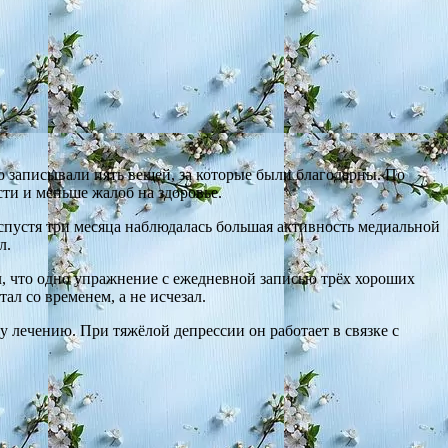
записывали пять вещей, за которые были благодарны. По
ти и меньше жалоб на здоровье.
 спустя три месяца наблюдалась большая активность медиальной
л.
 что одно упражнение с ежедневной записью трёх хороших
л со временем, а не исчезал.
 лечению. При тяжёлой депрессии он работает в связке с