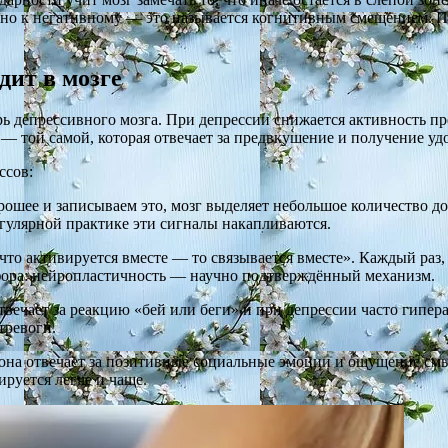
но к негативному — это называется когнитивным смещением. Пр
дит в мозге
трь депрессивного мозга. При депрессии снижается активность 
— той самой, которая отвечает за предвкушение и получение уд
ссов:
рошее и записываем это, мозг выделяет небольшое количество до
егулярной практике эти сигналы накапливаются.
то активируется вместе — то связывается вместе». Каждый раз,
фора: нейропластичность — научно подтверждённый механизм.
твечает за реакцию «бей или беги» и при депрессии часто гипер
тревоги.
она отвечает за позитивные социальные эмоции и ощущение смы
ируется легче и чаще.