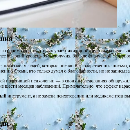
ания
кспериментов, в которых участники одной группы еженедельно 
ее высокий уровень благополучия, больше физической активнос
e
, показало: у людей, которые писали благодарственные письма,
нию с теми, кто только думал о благодарности, но не записыва
й позитивной психологии — в своих исследованиях обнаружил,
 шести месяцев наблюдений. Примечательно, что эффект нараста
ный
инструмент, а не замена психотерапии или медикаментозному
сли