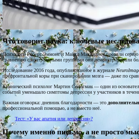
Что говорит наука: ключевые исследов
Психологи Роберт Эммонс и Майкл МакКаллоу провели серию э
сравнению с контрольными группами они демонстрировали бол
Исследование 2016 года, опубликованное в журнале
NeuroImag
префронтальной коры при сканировании мозга — даже по сравне
Клинический психолог Мартин Селигман — один из основателе
событий уменьшало симптомы депрессии у участников в течение
Важная оговорка: дневник благодарности — это
дополнитель
профессиональной помощью, а не вместо неё.
Тест: «У вас апатия или депрессия»?
Почему именно письмо, а не просто мы