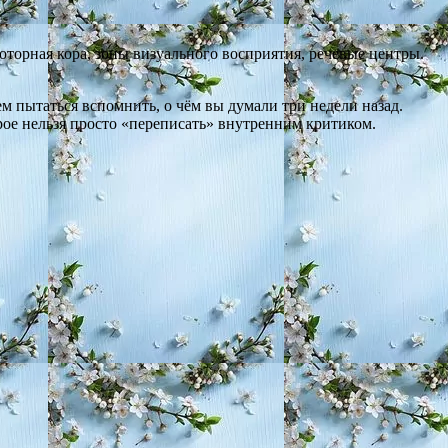
торная кора, зоны визуального восприятия, речевые центры.
м пытаться вспомнить, о чём вы думали три недели назад.
рое нельзя просто «переписать» внутренним критиком.