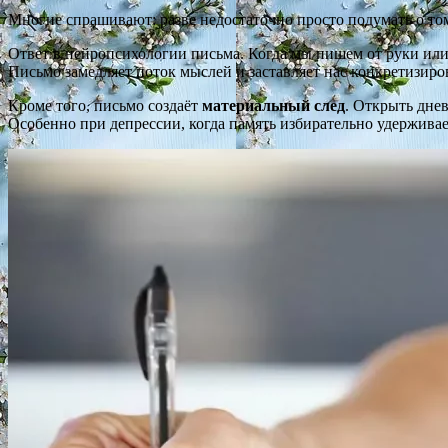
Многие спрашивают: разве недостаточно просто подумать о том,
Ответ в нейропсихологии письма. Когда мы пишем от руки или
Письмо замедляет поток мыслей и заставляет нас конкретизир
Кроме того, письмо создаёт
материальный след
. Открыть днев
Особенно при депрессии, когда память избирательно удерживае