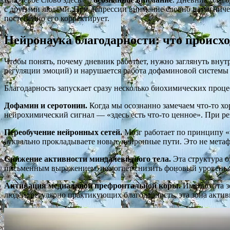
с другими людьми. При депрессии внимание словно намагниче
постепенно его корректирует.
Нейронаука благодарности: что происхо
Чтобы понять, почему дневник работает, нужно заглянуть вну
регуляции эмоций) и нарушается работа дофаминовой системы 
Благодарность запускает сразу несколько биохимических проце
Дофамин и серотонин.
Когда мы осознанно замечаем что-то хо
нейрохимический сигнал — «здесь есть что-то ценное». При р
Переобучение нейронных сетей.
Мозг работает по принципу «ч
буквально прокладываете новые нейронные пути. Это не мета
Снижение активности миндалевидного тела.
Эта структура о
письменным выражением, помогает снизить фоновый уровень 
Активация медиальной префронтальной коры.
Именно эта з
людей, регулярно практикующих благодарность, эта зона актив