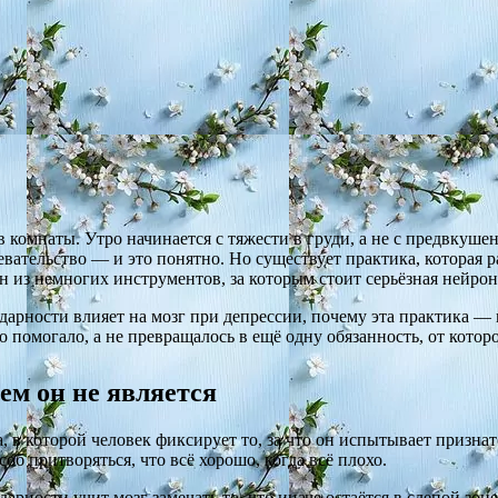
в комнаты. Утро начинается с тяжести в груди, а не с предвкуш
вательство — и это понятно. Но существует практика, которая ра
из немногих инструментов, за которым стоит серьёзная нейрон
одарности влияет на мозг при депрессии, почему эта практика 
но помогало, а не превращалось в ещё одну обязанность, от котор
ем он не является
 в которой человек фиксирует то, за что он испытывает призна
соб притворяться, что всё хорошо, когда всё плохо.
дарности учит мозг замечать то, что иначе остаётся в слепой зон