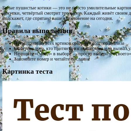
Белые пушистые котики — это не просто умилительные картинки
покупки, четвёртый смотрит телевизор. Каждый живёт своим дн
подскажет, где спрятано ваше вдохновение на сегодня.
Правила выполнения
Посмотрите на всех котиков сразу, без долгого анализа
Выберите того, кто притянул взгляд первым или вызвал 
Не ищите «смысл» в выборе — просто выберите «своего»
Запомните номер и читайте послание
Картинка теста