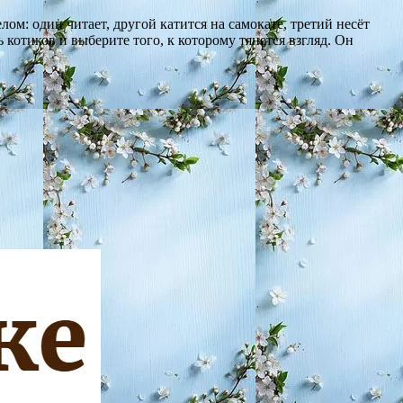
м: один читает, другой катится на самокате, третий несёт
котиков и выберите того, к которому тянется взгляд. Он