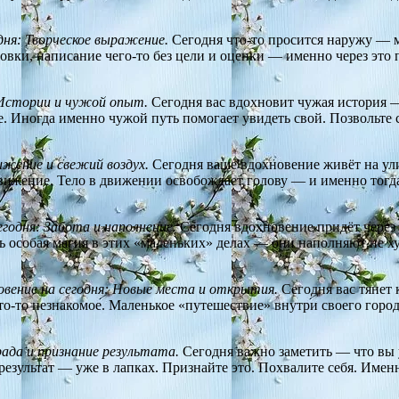
дня: Творческое выражение.
Сегодня что-то просится наружу — мы
овки, написание чего-то без цели и оценки — именно через это
 Истории и чужой опыт.
Сегодня вас вдохновит чужая история — 
е. Иногда именно чужой путь помогает увидеть свой. Позвольте 
ижение и свежий воздух.
Сегодня ваше вдохновение живёт на ул
движение. Тело в движении освобождает голову — и именно тог
егодня: Забота и наполнение.
Сегодня вдохновение придёт через 
сть особая магия в этих «маленьких» делах — они наполняют не 
овение на сегодня: Новые места и открытия.
Сегодня вас тянет 
что-то незнакомое. Маленькое «путешествие» внутри своего город
рада и признание результата.
Сегодня важно заметить — что вы у
 результат — уже в лапках. Признайте это. Похвалите себя. Именн