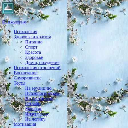
Психология
Психология
Практическая психология, личностный рост, экология, здоровье
Здоровье и красота
Питание
Спорт
Красота
Здоровье
Диета, похудение
Психология отношений
Воспитание
Саморазвитие
Тесты
На эрудицию
Психологические
По картинкам
Онлайн
Женские
Интересные
На логику
Мотивация