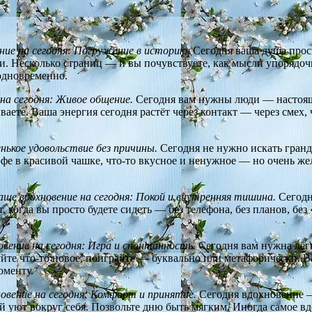
ние на сегодня: Погружение в историю.
Сегодня ваша душа проси
ли. Несколько страниц — и вы почувствуете, как мысли упорядочи
одновременно.
на сегодня: Живое общение.
Сегодня вам нужны люди — настоящи
ваете. Ваша энергия сегодня растёт через контакт — через смех,
нькое удовольствие без причины.
Сегодня не нужно искать гранд
офе в красивой чашке, что-то вкусное и ненужное — но очень ж
аше вдохновение на сегодня: Покой и внутренняя тишина.
Сегодн
 когда вы просто будете сидеть — без телефона, без планов, бе
вение на сегодня: Игра и спонтанность.
Сегодня вам нужна лёгк
йте что-то новое, поиграйте — буквально или метафорически. В
оменту.
овение на сегодня: Комфорт и принятие.
Сегодня вдохновение — 
й уют вокруг себя. Позвольте дню быть мягким. Иногда самое в