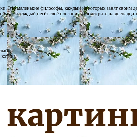
. Это маленькие философы, каждый из которых занят своим дело
ём — и каждый несёт своё послание. Посмотрите на двенадцать 
улыбку
 котика