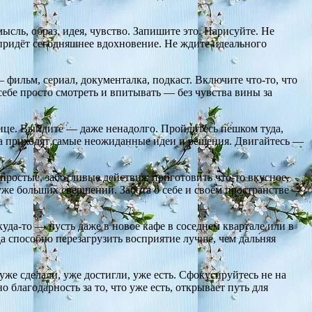
сль, образ, идея, чувство. Запишите это. Нарисуйте. Не
 придёт сегодняшнее вдохновение. Не ждите идеального
фильм, сериал, документалка, подкаст. Включите что-то, что
себе просто смотреть и впитывать — без чувства вины за
ице. Выйдите — даже ненадолго. Пройдитесь пешком туда,
да приходят самые неожиданные идеи и решения. Двигайтесь —
простые, заботливые действия: приготовить что-то вкусное,
хуже больших свершений. Забота о себе и своём пространстве —
куда-то — пусть даже в новое кафе в соседнем квартале или в
а способно перезагрузить восприятие лучше, чем дальняя
же сделали, уже достигли, уже есть. Сфокусируйтесь не на
о благодарность за то, что уже есть, открывает путь для