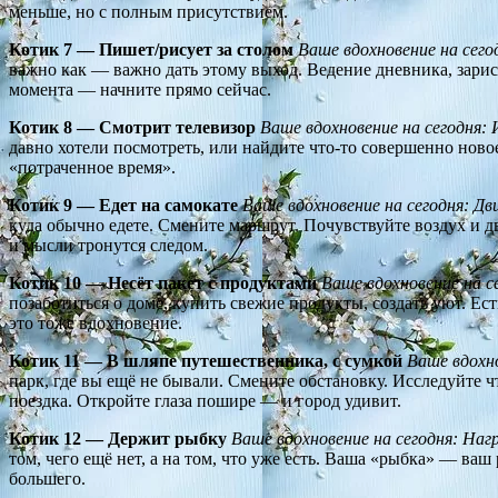
меньше, но с полным присутствием.
Котик 7 — Пишет/рисует за столом
Ваше вдохновение на сего
важно как — важно дать этому выход. Ведение дневника, зарис
момента — начните прямо сейчас.
Котик 8 — Смотрит телевизор
Ваше вдохновение на сегодня:
давно хотели посмотреть, или найдите что-то совершенно ново
«потраченное время».
Котик 9 — Едет на самокате
Ваше вдохновение на сегодня: Дв
куда обычно едете. Смените маршрут. Почувствуйте воздух и 
и мысли тронутся следом.
Котик 10 — Несёт пакет с продуктами
Ваше вдохновение на с
позаботиться о доме, купить свежие продукты, создать уют. Е
это тоже вдохновение.
Котик 11 — В шляпе путешественника, с сумкой
Ваше вдохн
парк, где вы ещё не бывали. Смените обстановку. Исследуйте 
поездка. Откройте глаза пошире — и город удивит.
Котик 12 — Держит рыбку
Ваше вдохновение на сегодня: Наг
том, чего ещё нет, а на том, что уже есть. Ваша «рыбка» — ваш
большего.