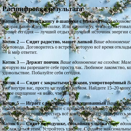
Расшифровка результата
Котик 1 — Читает книгу в шапочке с ушками
Ваше вдохнове
которая давно ждёт на полке. Или начните ту, что все советова
Чтение сегодня — лучший отдых и лучший источник энергии 
Котик 2 — Сидит радостно, машет лапкой
Ваше вдохновение 
без повода. Договоритесь о встрече, которую всё время отклады
— и мир ответит.
Котик 3 — Держит пончик
Ваше вдохновение на сегодня: Мале
которую вы разрешаете себе просто так. Любимое лакомство, к
удовольствие. Побалуйте себя сегодня.
Котик 4 — Сидит с закрытыми глазами, умиротворённый
В
уже внутри вас, просто заглушено шумом. Найдите 15–20 минут,
самое ощущение «я знаю, что делать».
Котик 5 — Играет с верёвочкой, взволнованный
Ваше вдохно
незапланированное: сверните с привычного маршрута, попробу
можно только если перестать всё контролировать. Доверьтесь м
Котик 6 — Сидит на подушке, спокойная улыбка
Ваше вдохн
наслаждаться этим. Устройтесь удобнее. Создайте максимальны