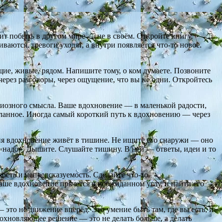
т побыть в другом мире — не в своём. Откройте книгу,
ваются, тревоги уходят, а внутри появляется что-то новое.
е, живые, рядом. Напишите тому, о ком думаете. Позвоните
 через разговоры, через ощущение, что вы не одни. Откройтесь
иозного смысла. Ваше вдохновение — в маленькой радости,
еланное. Иногда самый короткий путь к вдохновению — через
я вдохновение живёт в тишине. Не ищите его снаружи — оно
з «надо». Дышите. Слушайте тишину. В ней — ответы, идеи и то
ость и непредсказуемость. Сделайте что-то
аше вдохновение прячется в неожиданном углу, и найти его
это не движение вперёд. Это умение быть там, где вы есть, и
дохновляющее решение — это не делать больше, а делать