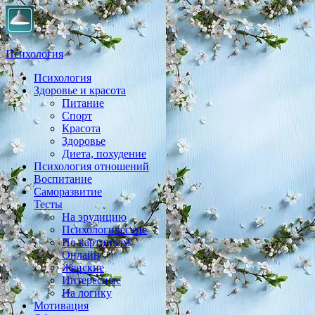
Психология
Психология
Практическая психология, личностный рост, экология,
Здоровье и красота
здоровье, воспитание,
Питание
Спорт
Красота
Здоровье
Диета, похудение
Психология отношений
Воспитание
Саморазвитие
Тесты
На эрудицию
Психологические
По картинкам
Онлайн
Женские
Интересные
На логику
Мотивация