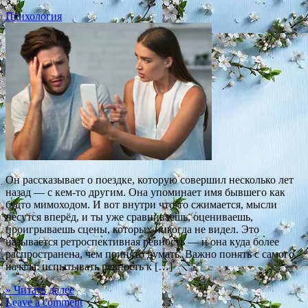
Психология
Он рассказывает о поездке, которую совершил несколько лет
назад — с кем-то другим. Она упоминает имя бывшего как
будто мимоходом. И вот внутри что-то сжимается, мысли
несутся вперёд, и ты уже сравниваешь, оцениваешь,
проигрываешь сцены, которых никогда не видел. Это
называется ретроспективная ревность — и она куда более
распространена, чем принято думать. Важно понять с самого
начала: испытывать ревность к […]
» Читать далее
Leave a comment