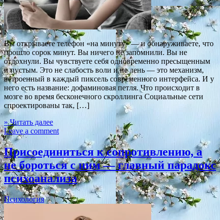
Вы открываете телефон «на минуту» — и обнаруживаете, что
прошло сорок минут. Вы ничего не запомнили. Вы не
отдохнули. Вы чувствуете себя одновременно пресыщенным
и пустым. Это не слабость воли и не лень — это механизм,
встроенный в каждый пиксель современного интерфейса. И у
него есть название: дофаминовая петля. Что происходит в
мозге во время бесконечного скроллинга Социальные сети
спроектированы так, […]
» Читать далее
Leave a comment
Присоединиться к сопротивлению, а
не бороться с ним — главный парадокс
психоанализа
Психология