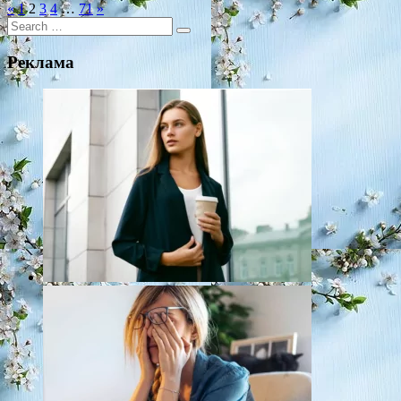
«
1
2
3
4
…
71
»
Search
for:
Реклама