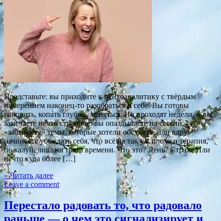
Представьте: вы приходите к психоаналитику с твёрдым
намерением наконец-то разобраться в себе. Вы готовы
говорить, копать глубже, меняться. Но проходят недели, и вы
замечаете нечто странное: вы опаздываете на сессии,
«забываете» темы, которые хотели обсудить, или вдруг
начинаете убеждать себя, что всё не так уж плохо и терапия,
пожалуй, лишняя трата времени. Что это? Лень? Страх? Или
нечто куда более […]
» Читать далее
Leave a comment
Перестало радовать то, что радовало
раньше — о чем это сигнализирует и