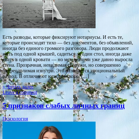
Есть разводы, которые фиксируют нотариусы. И есть те,
которые происходят тихо — без документов, без объявлений,
иногда без единого громкого разговора. Люди продолжают
жить под одной крышей, садиться за один стол, иногда даже
спать в одной кровати — но между ними уже давно выросла
стена. Прозрачная, невидимая снаружи, но совершенно
непреодолимая изнутри. Это называется эмоциональный
развод. В отличие от юридического, […]
» Читать далее
Leave a comment
5 признаков слабых личных границ
Психология