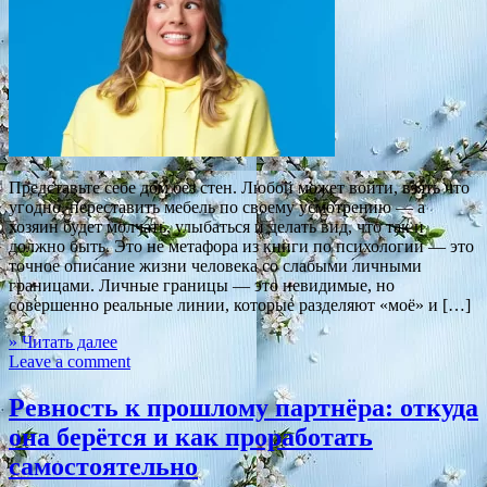
Представьте себе дом без стен. Любой может войти, взять что
угодно, переставить мебель по своему усмотрению — а
хозяин будет молчать, улыбаться и делать вид, что так и
должно быть. Это не метафора из книги по психологии — это
точное описание жизни человека со слабыми личными
границами. Личные границы — это невидимые, но
совершенно реальные линии, которые разделяют «моё» и […]
» Читать далее
Leave a comment
Ревность к прошлому партнёра: откуда
она берётся и как проработать
самостоятельно