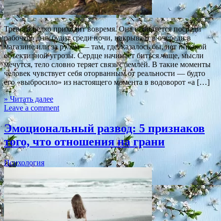
Тревога редко приходит вовремя. Она появляется посреди
рабочего дня, будит среди ночи, накрывает в очереди в
магазине или за рулём — там, где, казалось бы, нет никакой
объективной угрозы. Сердце начинает биться чаще, мысли
мечутся, тело словно теряет связь с землёй. В такие моменты
человек чувствует себя оторванным от реальности — будто
его «выбросило» из настоящего момента в водоворот «а […]
» Читать далее
Leave a comment
Эмоциональный развод: 5 признаков
того, что отношения на грани
Психология