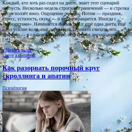
Каждый, кто хоть раз сидел на диете, знает этот сценарий
наизусть. Несколько недель строгих ограничений — и стрелка
весов ползёт вниз. Ощущение победы. Потом — праздник,
стресс, усталость, скука — и вес возвращается. Иногда с
«процентами». Начинается новый цикл: ещё одна диета, ещё
одно усилие воли, ещё один срыв. Принято считать, что
причина — в слабом характере, отсутствии дисциплины или
[…]
» Читать далее
Leave a comment
Как разорвать порочный круг
скроллинга и апатии
Психология