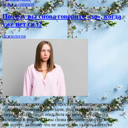
Leave a comment
Почему вы снова говорите «да», когда
уже нет сил?
Психология
Знакомая ситуация: коллега просит подменить на смене,
подруга — помочь с переездом, родственники — приехать на
очередной семейный обед, хотя вы мечтаете провести
выходной в тишине. И вы снова говорите «да». Не потому,
что хотите, а потому что не знаете, как сказать «нет», не