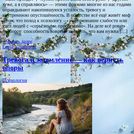
хуже, а я справляюсь» — этими фразами многие из нас годами
оправдывают накопившуюся усталость, тревогу и
внутреннюю опустошённость. В обществе всё ещё живёт миф
о том, что поход к психологу — это признание слабости или
удел людей с «серьёзными проблемами». На деле всё ровно
наоборот: способность вовремя заметить, что вам нужна […]
» Читать далее
Leave a comment
Тревога и заземление — как вернуть
опоры
Психология