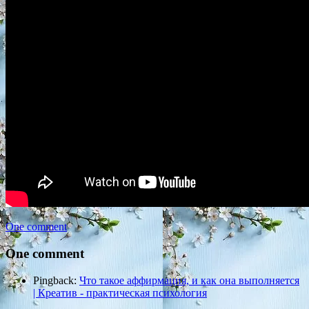
One comment
One comment
Pingback:
Что такое аффирмация, и как она выполняется
| Креатив - практическая психология