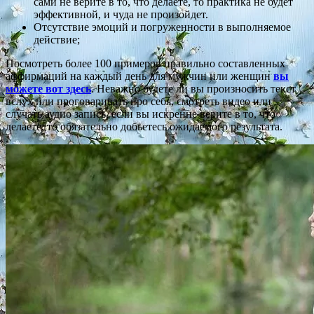
сами не верите в то, что делаете, то практика не будет
эффективной, и чуда не произойдет.
Отсутствие эмоций и погруженности в выполняемое
действие;
Посмотреть более 100 примеров правильно составленных
аффирмаций на каждый день для мужчин или женщин
вы
можете вот здесь
. Неважно будете ли вы произносить текст
вслух или проговаривать про себя, смотреть видео или
случать аудио запись, если вы искренне верите в то, что
делаете, то обязательно добьетесь ожидаемого результата.