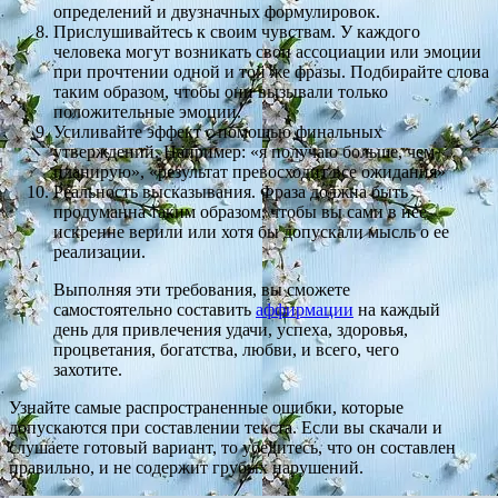
определений и двузначных формулировок.
Прислушивайтесь к своим чувствам. У каждого
человека могут возникать свои ассоциации или эмоции
при прочтении одной и той же фразы. Подбирайте слова
таким образом, чтобы они вызывали только
положительные эмоции.
Усиливайте эффект с помощью финальных
утверждений. Например: «я получаю больше, чем
планирую», «результат превосходит все ожидания»
Реальность высказывания. Фраза должна быть
продуманна таким образом, чтобы вы сами в нее
искренне верили или хотя бы допускали мысль о ее
реализации.
Выполняя эти требования, вы сможете
самостоятельно составить
аффирмации
на каждый
день для привлечения удачи, успеха, здоровья,
процветания, богатства, любви, и всего, чего
захотите.
Узнайте самые распространенные ошибки, которые
допускаются при составлении текста. Если вы скачали и
слушаете готовый вариант, то убедитесь, что он составлен
правильно, и не содержит грубых нарушений.