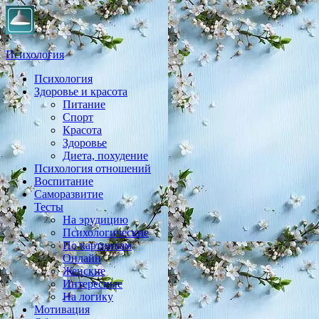
Психология
Психология
Практическая психология, личностный рост, экология,
Здоровье и красота
здоровье, воспитание,
Питание
Спорт
Красота
Здоровье
Диета, похудение
Психология отношений
Воспитание
Саморазвитие
Тесты
На эрудицию
Психологические
По картинкам
Онлайн
Женские
Интересные
На логику
Мотивация