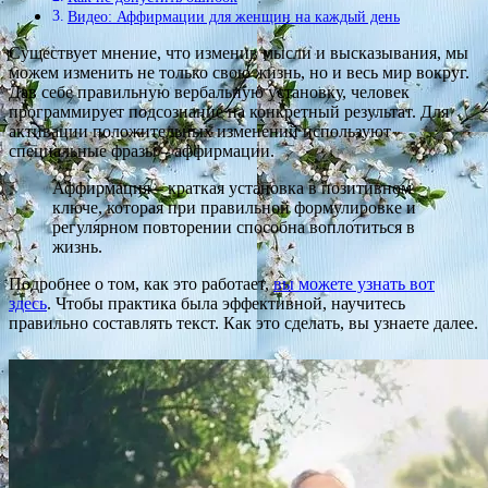
Видео: Аффирмации для женщин на каждый день
Существует мнение, что изменив мысли и высказывания, мы
можем изменить не только свою жизнь, но и весь мир вокруг.
Дав себе правильную вербальную установку, человек
программирует подсознание на конкретный результат. Для
активации положительных изменений используют
специальные фразы – аффирмации.
Аффирмация – краткая установка в позитивном
ключе, которая при правильной формулировке и
регулярном повторении способна воплотиться в
жизнь.
Подробнее о том, как это работает,
вы можете узнать вот
здесь
. Чтобы практика была эффективной, научитесь
правильно составлять текст. Как это сделать, вы узнаете далее.