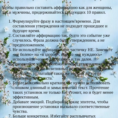
Чтобы правильно составить аффирмацию как для женщины,
так и мужчины, придерживайтесь следующих 10 правил.
Формулируйте фразу в настоящем времени. Для
составления утверждения не подходит прошедшее и
будущее время.
Составляйте аффирмацию так, будто это событие уже
случилось. Фраза должна быть утверждением, а не
предположением.
Не используйте отрицание или частичку НЕ. Замените
«не болею» на «я здоров», вместо «не нуждаюсь»
используйте «имею в достатке» и так далее.
Применяйте только положительные утверждения. Чтобы
настроить себя на позитивный результат, или перемены
к лучшему, испытайте такие же эмоции во время
произношения текста.
Будьте максимально кратким. Не нужно использовать
слишком длинный и замысловатый текст. Прочтение
таких установок не только вас утомит, но и будет менее
эффективным.
Добавьте эмоций. Подбирайте яркие эпитеты, чтобы
произношение установки вызывало соответственные
чувства.
Больше конкретики. Избегайте расплывчатых