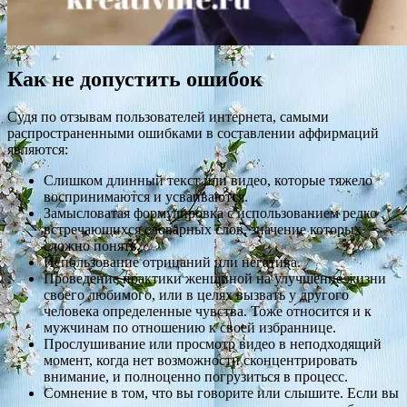
Как не допустить ошибок
Судя по отзывам пользователей интернета, самыми
распространенными ошибками в составлении аффирмаций
являются:
Слишком длинный текст или видео, которые тяжело
воспринимаются и усваиваются.
Замысловатая формулировка с использованием редко
встречающихся словарных слов, значение которых
сложно понять.
Использование отрицаний или негатива.
Проведение практики женщиной на улучшение жизни
своего любимого, или в целях вызвать у другого
человека определенные чувства. Тоже относится и к
мужчинам по отношению к своей избраннице.
Прослушивание или просмотр видео в неподходящий
момент, когда нет возможности сконцентрировать
внимание, и полноценно погрузиться в процесс.
Сомнение в том, что вы говорите или слышите. Если вы