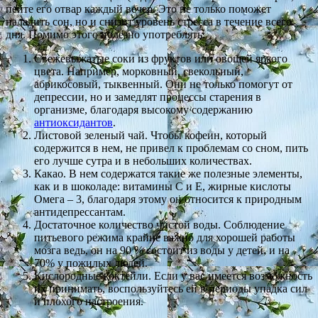
пейте его отвар каждый вечер. Это не только поможет
наладить сон, но и снизит уровень стресса в течение всего
дня. Помимо этого полезно употреблять:
Свежевыжатые соки из фруктов или овощей яркого
цвета. Например, морковный, свекольный,
абрикосовый, тыквенный. Они не только помогут от
депрессии, но и замедлят процессы старения в
организме, благодаря высокому содержанию
антиоксидантов
.
Листовой зеленый чай. Чтобы кофеин, который
содержится в нем, не привел к проблемам со сном, пить
его лучше сутра и в небольших количествах.
Какао. В нем содержатся такие же полезные элементы,
как и в шоколаде: витамины С и Е, жирные кислоты
Омега – 3, благодаря этому он относится к природным
антидепрессантам.
Достаточное количество чистой воды. Соблюдение
питьевого режима крайне важно для хорошей работы
мозга ведь, он на 90 % состоит из воды у детей, и на
70% у пожилых людей.
Кислородные коктейли. Если у вас имеется возможность
их принимать, воспользуйтесь ей в периоды упадка сил
и плохого настроения.