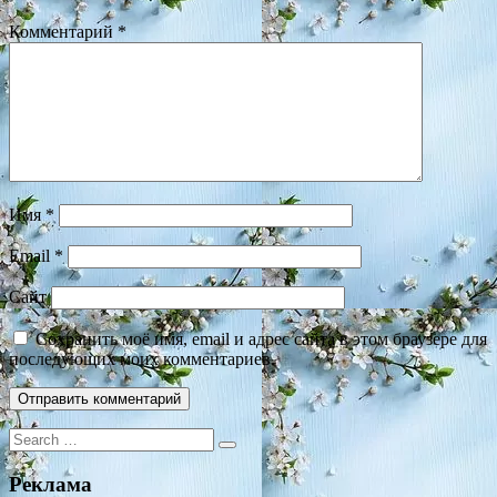
Комментарий
*
Имя
*
Email
*
Сайт
Сохранить моё имя, email и адрес сайта в этом браузере для
последующих моих комментариев.
Search
for:
Реклама