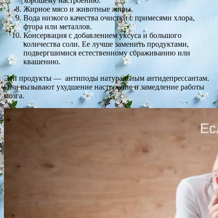
хорошему настроению.
Жирное мясо и животные жиры.
Вода низкого качества очистки с примесями хлора,
фтора или металлов.
Консервация с добавлением уксуса и большого
количества соли. Ее лучше заменить продуктами,
подвергшимися естественному сбраживанию или
квашению.
Эти продукты — антиподы натуральным антидепрессантам.
Они вызывают ухудшение настроение и замедление работы
мозга.