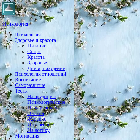
Психология
Психология
Практическая психология, личностный рост, экология,
Здоровье и красота
здоровье, воспитание,
Питание
Спорт
Красота
Здоровье
Диета, похудение
Психология отношений
Воспитание
Саморазвитие
Тесты
На эрудицию
Психологические
По картинкам
Онлайн
Женские
Интересные
На логику
Мотивация