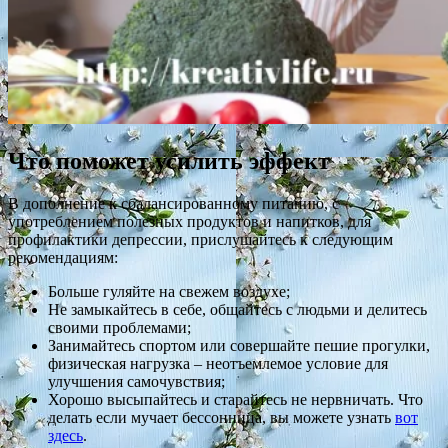
Что поможет усилить эффект
В дополнение к сбалансированному питанию, с
употреблением полезных продуктов и напитков, для
профилактики депрессии, прислушайтесь к следующим
рекомендациям:
Больше гуляйте на свежем воздухе;
Не замыкайтесь в себе, общайтесь с людьми и делитесь
своими проблемами;
Занимайтесь спортом или совершайте пешие прогулки,
физическая нагрузка – неотъемлемое условие для
улучшения самочувствия;
Хорошо высыпайтесь и старайтесь не нервничать. Что
делать если мучает бессонница, вы можете узнать
вот
здесь
.