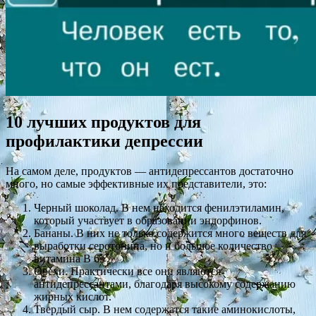
10 лучших продуктов для
профилактики депрессии
На самом деле, продуктов — антидепрессантов достаточно
много, но самые эффективные их представители, это:
Черный шоколад. В нем находится фенилэтиламин,
который участвует в образовании эндорфинов.
Бананы. В них не только содержится много веществ для
выработки серотонина, но и большое количество
витамина В 6.
Орехи. Практически все они являются
антидепрессантами, благодаря высокому содержанию
жирных кислот.
Твердый сыр. В нем содержатся такие аминокислоты,