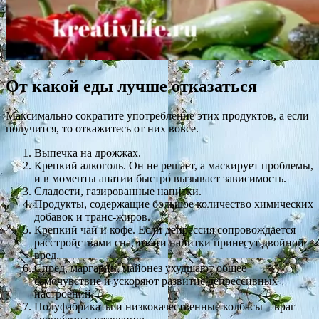
От какой еды лучше отказаться
Максимально сократите употребление этих продуктов, а если
получится, то откажитесь от них вовсе.
Выпечка на дрожжах.
Крепкий алкоголь. Он не решает, а маскирует проблемы,
и в моменты апатии быстро вызывает зависимость.
Сладости, газированные напитки.
Продукты, содержащие большое количество химических
добавок и транс-жиров.
Крепкий чай и кофе. Если депрессия сопровождается
расстройствами сна, то эти напитки принесут двойной
вред.
Спред, маргарин, майонез ухудшают общее
самочувствие и ускоряют развитие депрессивных
настроений.
Полуфабрикаты и низкокачественные колбасы – враг