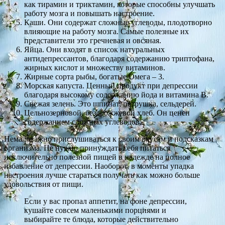
как тирамин и триктамин, которые способны улучшать
работу мозга и повышать настроение.
Каши. Они содержат сложные углеводы, плодотворно
влияющие на работу мозга. Самые полезные их
представители это гречневая и овсяная.
Яйца. Они входят в список натуральных
антидепрессантов, благодаря содержанию триптофана,
жирных кислот и множеству витаминов.
Жирные сорта рыбы, богатые Омега – 3.
Морская капуста. Ценный продукт при депрессии
благодаря высокому содержанию йода и витамина В.
Свежая зелень. Это шпинат, петрушка, сельдерей.
Цельнозерновой, бездрожжевой хлеб. Он ценен
содержанием сложных углеводов.
Немаловажно прислушиваться к своим вкусам и подсказкам
организма. Не нужно принуждать себя питаться
исключительно полезной пищей в надежде на полное
избавление от депрессии. Наоборот, в моменты упадка
настроения лучше стараться получать как можно больше
удовольствия от пищи.
Если у вас пропал аппетит, на фоне депрессии,
кушайте совсем маленькими порциями и
выбирайте те блюда, которые действительно