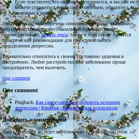
Если чувствуете, что состояние ухудшается, и вы уже не
можете справиться с ним самостоятельно, обратитесь за
помощью к врачу.
Узнать конкретный перечень симптомов, которые указывают,
что обратиться за профессиональной помощью стоит
незамедлительно,
можно здесь
: также в этой статье имеются
практические рекомендации для самостоятельного
преодоления депрессии.
Внимательно относитесь к своему состоянию здоровья и
настроению. Любое расстройство или заболевание проще
предотвратить, чем вылечить.
One comment
One comment
Pingback:
Как самостоятельно побороть осеннюю
депрессию | Креатив - практическая психология
Добавить комментарий
Ваш адрес email не будет опубликован.
Обязательные поля
помечены
*