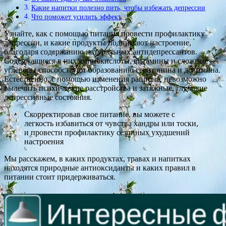
Какие напитки полезно пить, чтобы избежать депрессии
Что поможет усилить эффект
Узнайте, как с помощью питания провести профилактику
депрессии, и какие продукты поднимают настроение,
благодаря содержанию натуральных антидепрессантов.
Содержащиеся в них аминокислоты, витамины и сложные
углеводы способствуют образованию серотонина и дофамина.
Естественно, с помощью изменения рациона, невозможно
вылечить психические расстройства и затяжные, глубокие
депрессивные состояния.
Скорректировав свое питание, вы можете с
легкость избавиться от чувства хандры или тоски,
и провести профилактику сезонных ухудшений
настроения
Мы расскажем, в каких продуктах, травах и напитках
находятся природные антиоксиданты и каких правил в
питании стоит придерживаться.