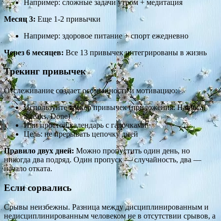
Например: сложные задачи утром + медитация
Месяц 3:
Еще 1-2 привычки
Например: здоровое питание + спорт ежедневно
Через 6 месяцев:
Все 13 привычек интегрированы в жизнь
Трекинг привычек
Отслеживание создает осознанность и мотивацию:
Используйте трекер привычек (приложения: Habitica,
Streaks, Done)
Или простой календарь с галочками
Цель: не прерывать цепочку дней
Правило двух дней:
Можно пропустить один день, но
никогда два подряд. Один пропуск — случайность, два —
начало отката.
Если сорвались
Срывы неизбежны. Разница между дисциплинированным и
недисциплинированным человеком не в отсутствии срывов, а