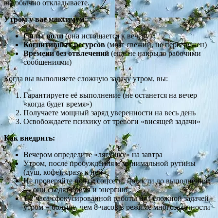
вы обычно откладываете.
Утром у вас максимум:
Силы воли
(она истощается к вечеру)
Когнитивных ресурсов
(мозг свежий, не перегружен)
Времени без отвлечений
(еще не накрыло рабочими
сообщениями)
Когда вы выполняете сложную задачу утром, вы:
Гарантируете её выполнение (не останется на вечер
«когда будет время»)
Получаете мощный заряд уверенности на весь день
Освобождаете психику от тревоги «висящей задачи»
Как внедрить:
Вечером определите «лягушку» на завтра
Утром, после пробуждения и минимальной рутины
(душ, кофе), сразу к ней
Не проверяйте почту, соцсети, новости до выполнения
— они съедят время и энергию
1-2 часа сфокусированной работы над сложной задачей
утром = больше, чем 8 часов в режиме многозадачности