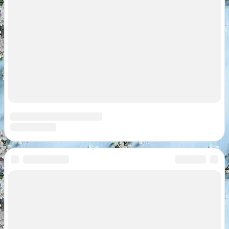
Copyright © 2026
Психология
.
Предупреждение: все материалы носят ознакомительный
характер. Перед применением требуется консультация
специалиста.