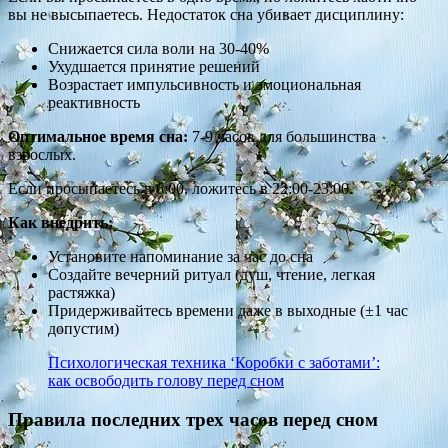
вы не высыпаетесь. Недостаток сна убивает дисциплину:
Снижается сила воли на 30-40%
Ухудшается принятие решений
Возрастает импульсивность и эмоциональная
реактивность
Оптимальное время сна:
7-9 часов для большинства
взрослых.
Если просыпаетесь в 6:00, ложитесь в 22:00-23:00.
Как внедрить:
Установите напоминание за час до сна
Создайте вечерний ритуал (душ, чтение, легкая
растяжка)
Придерживайтесь времени даже в выходные (±1 час
допустим)
Психологическая техника ‘Коробки с заботами’:
как освободить голову перед сном
Правила последних трех часов перед сном