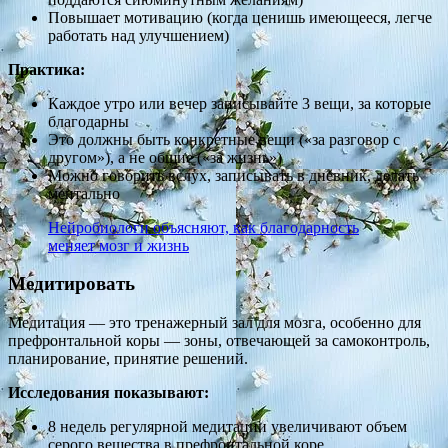
Повышает мотивацию (когда ценишь имеющееся, легче
работать над улучшением)
Практика:
Каждое утро или вечер записывайте 3 вещи, за которые
благодарны
Это должны быть конкретные вещи («за разговор с
другом»), а не общие («за жизнь»)
Можно говорить вслух, записывать в дневник, делать
ментально
Нейробиологи объясняют, как благодарность
меняет мозг и жизнь
Медитировать
Медитация — это тренажерный зал для мозга, особенно для
префронтальной коры — зоны, отвечающей за самоконтроль,
планирование, принятие решений.
Исследования показывают:
8 недель регулярной медитации увеличивают объем
серого вещества в префронтальной коре