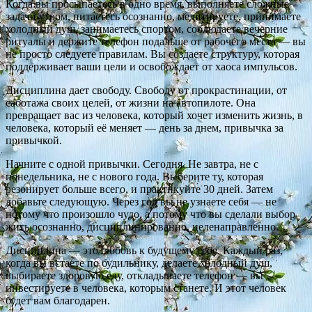
Когда вы просыпаетесь в одно время, выполняете сложные
задачи утром, питаетесь осознанно, медитируете, принимаете
холодный душ, занимаетесь спортом, соблюдаете вечерние
ритуалы и держите телефон подальше от рабочего места — вы
не просто следуете правилам. Вы создаете структуру, которая
поддерживает ваши цели и освобождает от хаоса импульсов.
Дисциплина дает свободу. Свободу от прокрастинации, от
саботажа своих целей, от жизни на автопилоте. Она
превращает вас из человека, который хочет изменить жизнь, в
человека, который её меняет — день за днем, привычка за
привычкой.
Начните с одной привычки. Сегодня. Не завтра, не с
понедельника, не с нового года. Выберите ту, которая
резонирует больше всего, и практикуйте 30 дней. Затем
добавьте следующую. Через год вы не узнаете себя — не
потому что произошло чудо, а потому что вы сделали выбор
жить осознанно, дисциплинированно, целенаправленно.
Дисциплина — это любовь к будущему себе. Каждый раз,
когда вы встаете по будильнику, делаете холодный душ,
выбираете здоровую еду, откладываете телефон — вы
инвестируете в человека, которым станете. И этот человек
будет вам благодарен.