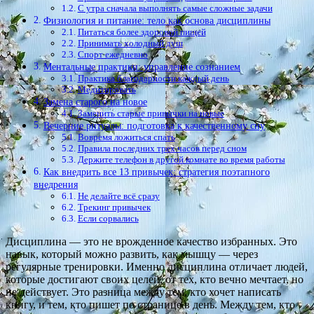
С утра сначала выполнять самые сложные задачи
Физиология и питание: тело как основа дисциплины
Питаться более здоровой пищей
Принимать холодный душ
Спорт ежедневно
Ментальные практики: управление сознанием
Практика благодарности каждый день
Медитировать
Замена старого на новое
Заменить старые привычки на новые
Вечерние ритуалы: подготовка к качественному сну
Вовремя ложиться спать
Правила последних трех часов перед сном
Держите телефон в другой комнате во время работы
Как внедрить все 13 привычек: стратегия поэтапного
внедрения
Не делайте всё сразу
Трекинг привычек
Если сорвались
Дисциплина — это не врожденное качество избранных. Это
навык, который можно развить, как мышцу — через
регулярные тренировки. Именно дисциплина отличает людей,
которые достигают своих целей, от тех, кто вечно мечтает, но
не действует. Это разница между тем, кто хочет написать
книгу, и тем, кто пишет по странице в день. Между тем, кто