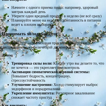
Начните с одного приема пищи: например, здоровый
завтрак каждый день
Уберите один вредный продукт в неделю (не всё сразу)
Планируйте меню на неделю (спонтанность в питании
ведет к плохим выборам)
Принимать холодный душ
Холодный душ — это мощная практика тренировки
дисциплины через физический дискомфорт.
Зачем:
Тренировка силы воли:
Каждое утро вы делаете то, что
не хочется — это укрепляет самоконтроль
Активация симпатической нервной системы:
Повышает бодрость, концентрацию,
стрессоустойчивость
Улучшение настроения:
Холод стимулирует выброс
эндорфинов и норадреналина
Укрепление иммунитета:
Регулярное закаливание
снижает частоту простуд
Как внедрить: