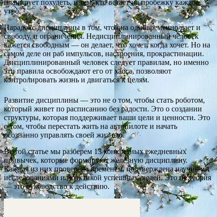
планирует похудеть, и тем, кто встает на пробежку каждое
утро.
Парадокс дисциплины в том, что она одновременно дает и
свободу, и ограничения. Недисциплинированный человек
кажется свободным — он делает, что хочет, когда хочет. Но на
самом деле он раб импульсов, настроения, прокрастинации.
Дисциплинированный человек следует правилам, но именно
эти правила освобождают его от хаоса, позволяют
контролировать жизнь и двигаться к целям.
Развитие дисциплины — это не о том, чтобы стать роботом,
который живет по расписанию без радости. Это о создании
структуры, которая поддерживает ваши цели и ценности. Это
о том, чтобы перестать жить на автопилоте и начать
осознанно управлять своей жизнью.
В этой статье мы разберем 13 конкретных ежедневных
привычек, которые формируют железную дисциплину.
Каждая из них проверена временем, подтверждена научными
исследованиями и практикой успешных людей. Это не теория
— это руководство к действию.