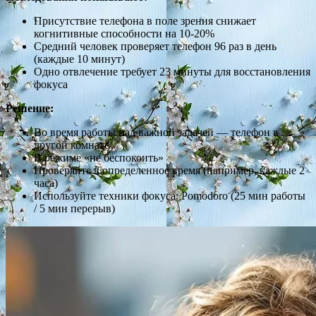
Присутствие телефона в поле зрения снижает
когнитивные способности на 10-20%
Средний человек проверяет телефон 96 раз в день
(каждые 10 минут)
Одно отвлечение требует 23 минуты для восстановления
фокуса
Решение:
Во время работы над важной задачей — телефон в
другой комнате
В режиме «не беспокоить»
Проверяйте в определенное время (например, каждые 2
часа)
Используйте техники фокуса: Pomodoro (25 мин работы
/ 5 мин перерыв)