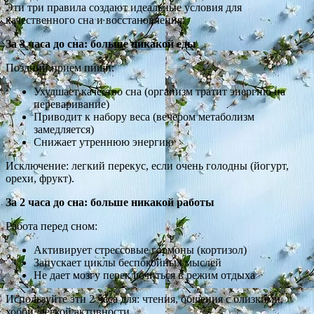
Эти три правила создают идеальные условия для
качественного сна и восстановления:
За 3 часа до сна: больше никакой еды
Поздний прием пищи:
Ухудшает качество сна (организм тратит энергию на
переваривание)
Приводит к набору веса (вечером метаболизм
замедляется)
Снижает утреннюю энергию
Исключение: легкий перекус, если очень голодны (йогурт,
орехи, фрукт).
За 2 часа до сна: больше никакой работы
Работа перед сном:
Активирует стрессовые гормоны (кортизол)
Запускает циклы беспокойных мыслей
Не дает мозгу переключиться в режим отдыха
Используйте эти 2 часа для: чтения, общения с близкими,
хобби, легкой активности.