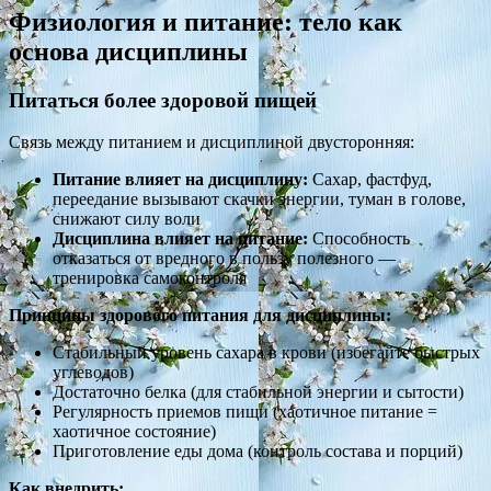
Физиология и питание: тело как
основа дисциплины
Питаться более здоровой пищей
Связь между питанием и дисциплиной двусторонняя:
Питание влияет на дисциплину:
Сахар, фастфуд,
переедание вызывают скачки энергии, туман в голове,
снижают силу воли
Дисциплина влияет на питание:
Способность
отказаться от вредного в пользу полезного —
тренировка самоконтроля
Принципы здорового питания для дисциплины:
Стабильный уровень сахара в крови (избегайте быстрых
углеводов)
Достаточно белка (для стабильной энергии и сытости)
Регулярность приемов пищи (хаотичное питание =
хаотичное состояние)
Приготовление еды дома (контроль состава и порций)
Как внедрить: