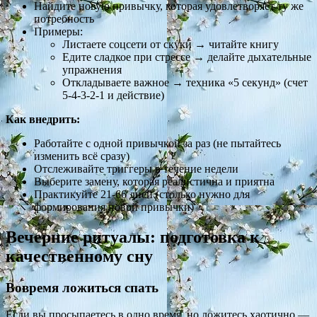
Найдите новую привычку, которая удовлетворяет ту же
потребность
Примеры:
Листаете соцсети от скуки → читайте книгу
Едите сладкое при стрессе → делайте дыхательные
упражнения
Откладываете важное → техника «5 секунд» (счет
5-4-3-2-1 и действие)
Как внедрить:
Работайте с одной привычкой за раз (не пытайтесь
изменить всё сразу)
Отслеживайте триггеры в течение недели
Выберите замену, которая реалистична и приятна
Практикуйте 21-66 дней (столько нужно для
формирования новой привычки)
Вечерние ритуалы: подготовка к
качественному сну
Вовремя ложиться спать
Если вы просыпаетесь в одно время, но ложитесь хаотично —