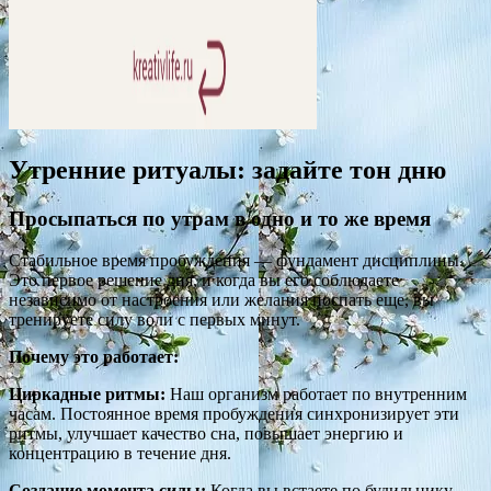
Утренние ритуалы: задайте тон дню
Просыпаться по утрам в одно и то же время
Стабильное время пробуждения — фундамент дисциплины.
Это первое решение дня, и когда вы его соблюдаете
независимо от настроения или желания поспать еще, вы
тренируете силу воли с первых минут.
Почему это работает:
Циркадные ритмы:
Наш организм работает по внутренним
часам. Постоянное время пробуждения синхронизирует эти
ритмы, улучшает качество сна, повышает энергию и
концентрацию в течение дня.
Создание момента силы:
Когда вы встаете по будильнику,