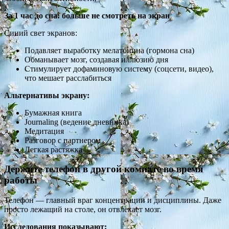
За 1 час до сна: больше не смотреть на экран
Синий свет экранов:
Подавляет выработку мелатонина (гормона сна)
Обманывает мозг, создавая иллюзию дня
Стимулирует дофаминовую систему (соцсети, видео),
что мешает расслабиться
Альтернативы экрану:
Бумажная книга
Journaling (ведение дневника)
Медитация
Разговор с партнером
Легкая растяжка
Держите телефон в другой комнате во время
работы
Телефон — главный враг концентрации и дисциплины. Даже
просто лежащий на столе, он отвлекает мозг.
Исследования показывают: