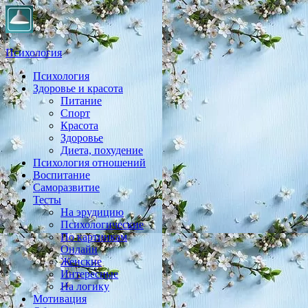
Психология
Психология
Практическая психология, личностный рост, экология,
Здоровье и красота
здоровье, воспитание,
Питание
Спорт
Красота
Здоровье
Диета, похудение
Психология отношений
Воспитание
Саморазвитие
Тесты
На эрудицию
Психологические
По картинкам
Онлайн
Женские
Интересные
На логику
Мотивация