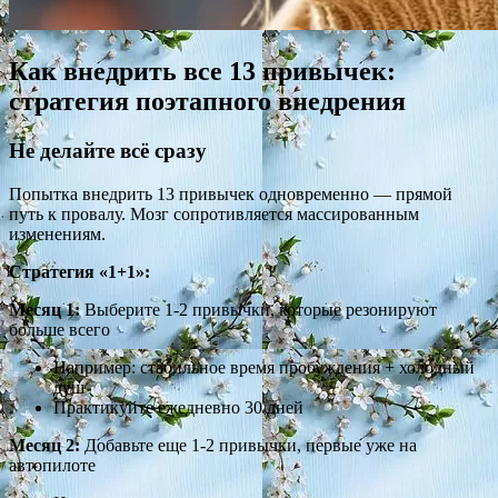
Как внедрить все 13 привычек:
стратегия поэтапного внедрения
Не делайте всё сразу
Попытка внедрить 13 привычек одновременно — прямой
путь к провалу. Мозг сопротивляется массированным
изменениям.
Стратегия «1+1»:
Месяц 1:
Выберите 1-2 привычки, которые резонируют
больше всего
Например: стабильное время пробуждения + холодный
душ
Практикуйте ежедневно 30 дней
Месяц 2:
Добавьте еще 1-2 привычки, первые уже на
автопилоте