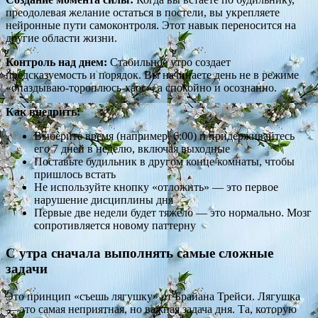
преодолевая желание остаться в постели, вы укрепляете
нейронные пути самоконтроля. Этот навык переносится на
другие области жизни.
Контроль над днем:
Стабильное утро создает
предсказуемость и порядок. Вы начинаете день не в режиме
«опаздываю-тороплюсь-хаос», а спокойно и осознанно.
Как внедрить:
Выберите время (например, 6:00) и придерживайтесь
его 7 дней в неделю, включая выходные
Поставьте будильник в другом конце комнаты, чтобы
пришлось встать
Не используйте кнопку «отложить» — это первое
нарушение дисциплины дня
Первые две недели будет тяжело — это нормально. Мозг
сопротивляется новому паттерну
С утра сначала выполнять самые сложные
задачи
Это принцип «съешь лягушку» от Брайана Трейси. Лягушка
— это самая неприятная, но важная задача дня. Та, которую