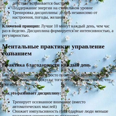
действие встраивается быстрее)
Поддержание энергии на стабильном уровне
Тренировка дисциплины: делать независимо от
настроения, погоды, желания
Ключевой принцип:
Лучше 10 минут каждый день, чем час
раз в неделю. Дисциплина формируется не интенсивностью, а
регулярностью.
Ментальные практики: управление
сознанием
Практика благодарности каждый день
Благодарность — это не просто позитивное мышление. Это
практика смещения фокуса с того, чего не хватает, на то, что
уже есть.
Как это развивает дисциплину:
Тренирует осознанное внимание (вместо
автоматических мыслей)
Снижает импульсивность (благодарные люди меньше
поддаются сиюминутным желаниям)