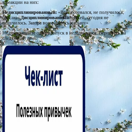
в реакции на них:
Недисциплинированный:
«Всё, я сорвался, не получилось,
бросаю»
Дисциплинированный:
«Окей, сегодня не
получилось. Завтра возвращаюсь к плану»
Не превращайте один пропуск в неделю хаоса. Вернитесь на
следующий день.