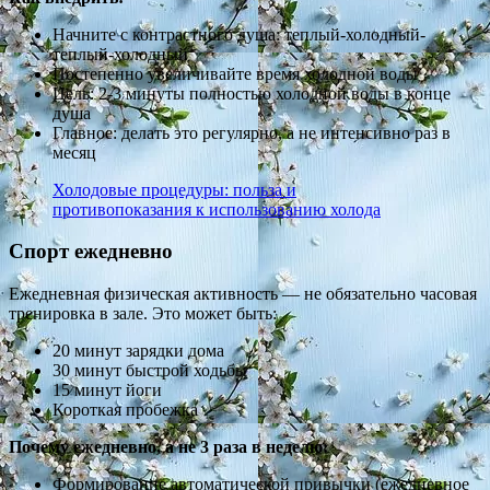
Начните с контрастного душа: теплый-холодный-
теплый-холодный
Постепенно увеличивайте время холодной воды
Цель: 2-3 минуты полностью холодной воды в конце
душа
Главное: делать это регулярно, а не интенсивно раз в
месяц
Холодовые процедуры: польза и
противопоказания к использованию холода
Спорт ежедневно
Ежедневная физическая активность — не обязательно часовая
тренировка в зале. Это может быть:
20 минут зарядки дома
30 минут быстрой ходьбы
15 минут йоги
Короткая пробежка
Почему ежедневно, а не 3 раза в неделю:
Формирование автоматической привычки (ежедневное