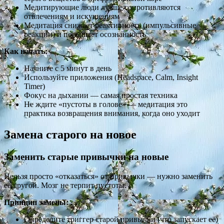
Медитирующие люди лучше сопротивляются
отвлечениям и искушениям
Медитация снижает реактивность (импульсивные
реакции) и повышает осознанность
Как начать:
Начните с 5 минут в день
Используйте приложения (Headspace, Calm, Insight
Timer)
Фокус на дыхании — самая простая техника
Не ждите «пустоты в голове» — медитация это
практика возвращения внимания, когда оно уходит
Замена старого на новое
Заменить старые привычки на новые
Нельзя просто «отказаться» от привычки — нужно заменить
её другой. Мозг не терпит пустоты.
Принцип замены:
Определите триггер старой привычки (что запускает её)