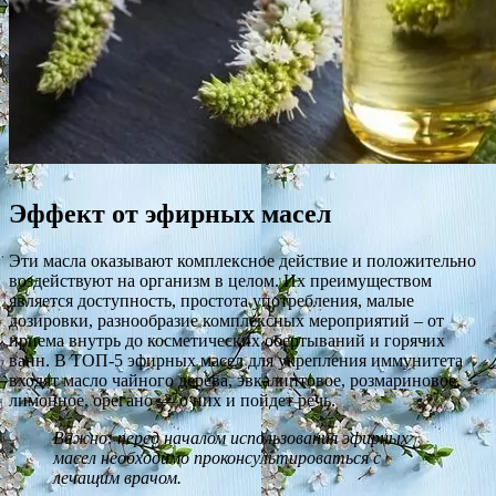
Эффект от эфирных масел
Эти масла оказывают комплексное действие и положительно
воздействуют на организм в целом. Их преимуществом
является доступность, простота употребления, малые
дозировки, разнообразие комплексных мероприятий – от
приема внутрь до косметических обертываний и горячих
ванн. В ТОП-5 эфирных масел для укрепления иммунитета
входят масло чайного дерева, эвкалиптовое, розмариновое,
лимонное, орегано — о них и пойдет речь.
Важно: перед началом использования эфирных
масел необходимо проконсультироваться с
лечащим врачом.