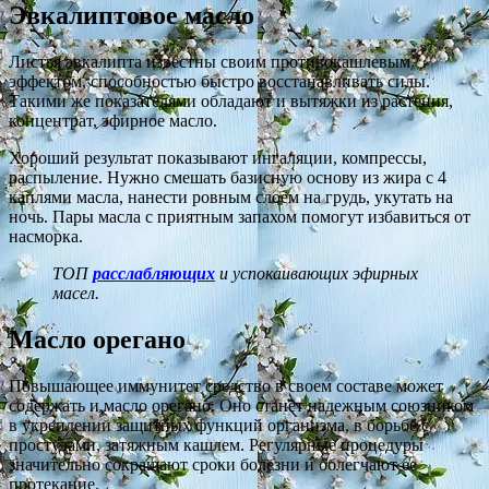
Эвкалиптовое масло
Листья эвкалипта известны своим противокашлевым
эффектом, способностью быстро восстанавливать силы.
Такими же показателями обладают и вытяжки из растения,
концентрат, эфирное масло.
Хороший результат показывают ингаляции, компрессы,
распыление. Нужно смешать базисную основу из жира с 4
каплями масла, нанести ровным слоем на грудь, укутать на
ночь. Пары масла с приятным запахом помогут избавиться от
насморка.
ТОП
расслабляющих
и успокаивающих эфирных
масел.
Масло орегано
Повышающее иммунитет средство в своем составе может
содержать и масло орегано. Оно станет надежным союзником
в укреплении защитных функций организма, в борьбе с
простудами, затяжным кашлем. Регулярные процедуры
значительно сокращают сроки болезни и облегчают ее
протекание.