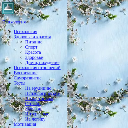
Психология
Психология
Практическая психология, личностный рост, экология,
Здоровье и красота
здоровье, воспитание,
Питание
Спорт
Красота
Здоровье
Диета, похудение
Психология отношений
Воспитание
Саморазвитие
Тесты
На эрудицию
Психологические
По картинкам
Онлайн
Женские
Интересные
На логику
Мотивация