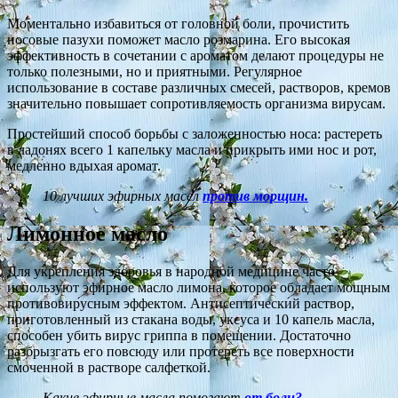
Моментально избавиться от головной боли, прочистить
носовые пазухи поможет масло розмарина. Его высокая
эффективность в сочетании с ароматом делают процедуры не
только полезными, но и приятными. Регулярное
использование в составе различных смесей, растворов, кремов
значительно повышает сопротивляемость организма вирусам.
Простейший способ борьбы с заложенностью носа: растереть
в ладонях всего 1 капельку масла и прикрыть ими нос и рот,
медленно вдыхая аромат.
10 лучших эфирных масел
против морщин.
Лимонное масло
Для укрепления здоровья в народной медицине часто
используют эфирное масло лимона, которое обладает мощным
противовирусным эффектом. Антисептический раствор,
приготовленный из стакана воды, уксуса и 10 капель масла,
способен убить вирус гриппа в помещении. Достаточно
разбрызгать его повсюду или протереть все поверхности
смоченной в растворе салфеткой.
Какие эфирные масла помогают
от боли?