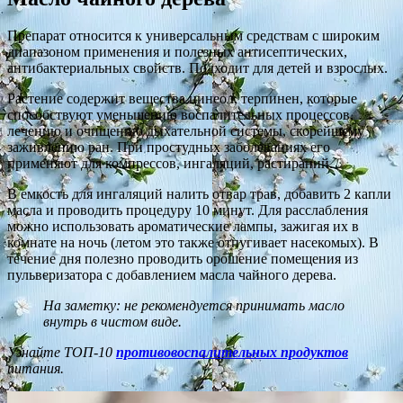
Препарат относится к универсальным средствам с широким
диапазоном применения и полезных антисептических,
антибактериальных свойств. Подходит для детей и взрослых.
Растение содержит вещества цинеол, терпинен, которые
способствуют уменьшению воспалительных процессов,
лечению и очищению дыхательной системы, скорейшему
заживлению ран. При простудных заболеваниях его
применяют для компрессов, ингаляций, растираний.
В емкость для ингаляций налить отвар трав, добавить 2 капли
масла и проводить процедуру 10 минут. Для расслабления
можно использовать ароматические лампы, зажигая их в
комнате на ночь (летом это также отпугивает насекомых). В
течение дня полезно проводить орошение помещения из
пульверизатора с добавлением масла чайного дерева.
На заметку: не рекомендуется принимать масло
внутрь в чистом виде.
Узнайте ТОП-10
противовоспалительных продуктов
питания.