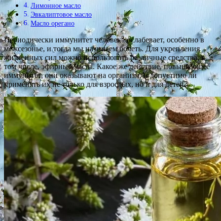
Лимонное масло
Эвкалиптовое масло
Масло орегано
Периодически иммунитет человека ослабевает, особенно в
межсезонье, и тогда мы начинаем болеть. Для укрепления
жизненных сил можно использовать различные средства, в
том числе, эфирные масла. Какое же действие, повышающее
иммунитет, они оказывают на организм, и допустимо ли
применять их не только для взрослых, но и для детей?