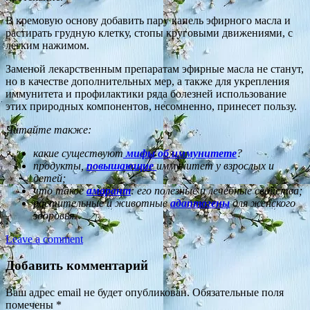
В кремовую основу добавить пару капель эфирного масла и
растирать грудную клетку, стопы круговыми движениями, с
легким нажимом.
Заменой лекарственным препаратам эфирные масла не станут,
но в качестве дополнительных мер, а также для укрепления
иммунитета и профилактики ряда болезней использование
этих природных компонентов, несомненно, принесет пользу.
Читайте также:
какие существуют
мифы
об иммунитете
?
продукты,
повышающие
иммунитет у взрослых и
детей;
что такое
амарант
: его полезные и лечебные свойства;
растительные и животные
адаптогены
для женского
здоровья.
Leave a comment
Добавить комментарий
Ваш адрес email не будет опубликован.
Обязательные поля
помечены
*