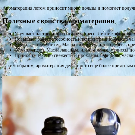
Ароматерапия летом приносит много пользы и помогает получи
Полезные свойства ароматерапии
Улучшает настроение и снимает стресс. Летние эфирные м
Повышает работоспособность и концентрацию. Масла чай
Укрепляет иммунитет. Масла лимона, чайного дерева, о
Улучшает сон. Масла лаванды, иланг-иланга, мелиссы по
Приносит чувство свежести и прохлады. Эфирные масла 
Таким образом, ароматерапия делает лето еще более приятным 