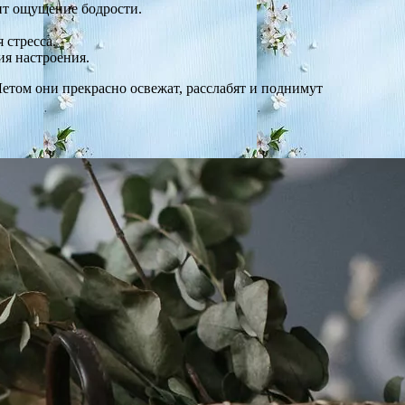
ит ощущение бодрости.
 стресса.
ия настроения.
етом они прекрасно освежат, расслабят и поднимут