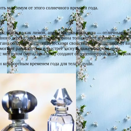
ть максимум от этого солнечного времени года.
асла, такие как лимон, апельсин, лаванда, мята — отличные ант
ного дерева, эвкалипта, розмарина тонизируют и улучшают ко
регано обладают антисептическими свойствами и защищают от ви
могают расслабиться и быстрее заснуть даже в жаркие ночи.
с ментолом (мята, эвкалипт) создают ощущение прохлады на кож
и комфортным временем года для тела и души.