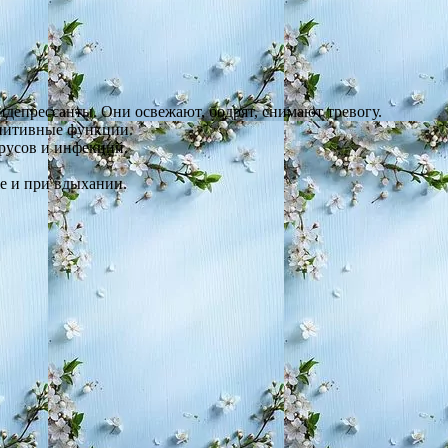
идепрессанты. Они освежают, бодрят, снимают тревогу.
гнитивные функции.
русов и инфекций.
е и при вдыхании.