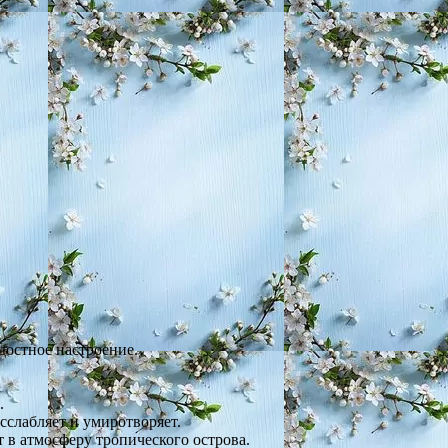
достное настроение.
.
сслабляет и умиротворяет.
 в атмосферу тропического острова.