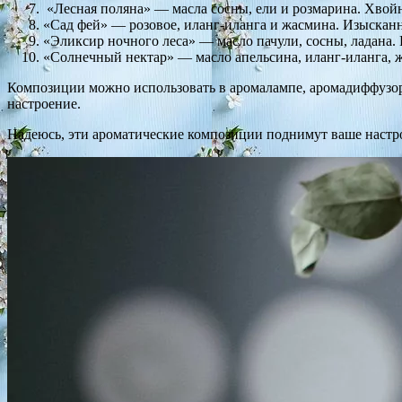
«Лесная поляна» — масла сосны, ели и розмарина. Хвой
«Сад фей» — розовое, иланг-иланга и жасмина. Изыскан
«Эликсир ночного леса» — масло пачули, сосны, ладана.
«Солнечный нектар» — масло апельсина, иланг-иланга, ж
Композиции можно использовать в аромалампе, аромадиффузоре
настроение.
Надеюсь, эти ароматические композиции поднимут ваше настр