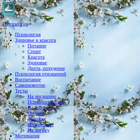
Психология
Психология
Практическая психология, личностный рост, экология, здоровье
Здоровье и красота
Питание
Спорт
Красота
Здоровье
Диета, похудение
Психология отношений
Воспитание
Саморазвитие
Тесты
На эрудицию
Психологические
По картинкам
Онлайн
Женские
Интересные
На логику
Мотивация