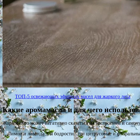
ТОП-5 освежающих эфирных масел для жаркого лета
Какие аромамасла и для чего использов
Жаркое лето может негативно сказаться на настроении и самоч
1. Лимон и лаванда для бодрости. Эти цитрусовые и флоральны