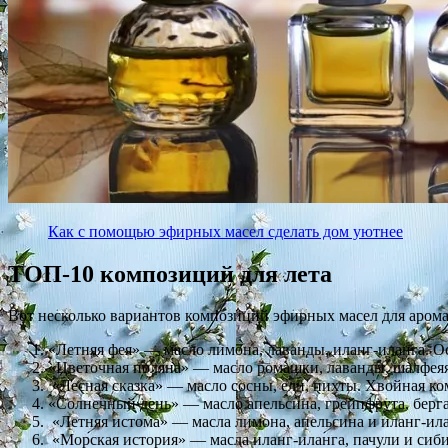
Как с помощью эфирных масел сделать дом уютнее
ТОП-10 композиций для лета
Вот несколько вариантов композиций эфирных масел для арома
«Летняя фея» — масло лимона, лаванды, иланг-иланга. О
«Цветочная поляна» — масло ромашки, лаванды, шалфеяя
«Лесная сказка» — масло сосны, ели, пихты. Хвойная ко
«Солнечный день» — масло апельсина, грейпфрута, берга
«Летняя истома» — масла лимона, апельсина и иланг-ила
«Морская история» — масла иланг-иланга, пачули и сиби