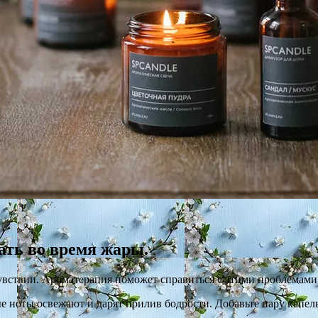
ать во время жары.
увствии. Ароматерапия поможет справиться с этими проблемами. 
е ноты освежают и дарят прилив бодрости. Добавьте пару капел