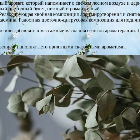
ный аромат, который напоминает о свежем лесном воздухе и дар
ный цветочный букет, нежный и романтичный.
 Релаксирующая хвойная композиция для умиротворения и снятия
асмина. Радостная цветочно-цитрусовая композиция для поднят
 или добавлять в массажные масла для сеансов ароматерапии. Л
оение и наполнят лето приятными сказочными ароматами.