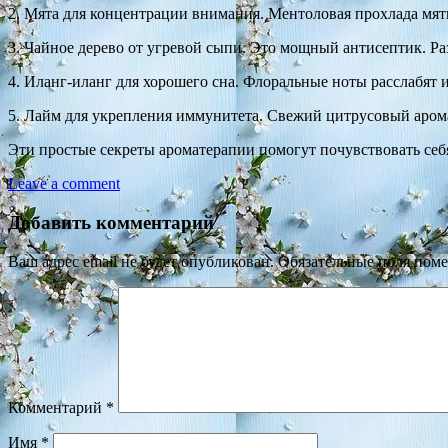
2. Мята для концентрации внимания. Ментоловая прохлада мят
3. Чайное дерево от угревой сыпи. Это мощный антисептик. Раз
4. Иланг-иланг для хорошего сна. Флоральные ноты расслабят и 
5. Лайм для укрепления иммунитета. Свежий цитрусовый арома
Эти простые секреты ароматерапии помогут почувствовать себя
Leave a comment
Добавить комментарий
Ваш адрес email не будет опубликован.
Обязательные поля пом
Комментарий
*
Имя
*