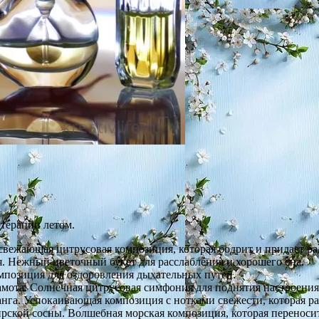
терапии летом.
свежающая цитрусовая композиция, которая бодрит и придает ра
. Нежный цветочный букет для расслабления и хорошего сна.
мпозиция для оздоровления дыхательных путей.
мота. Солнечная цитрусовая симфония для поднятия настроения
нга. Успокаивающая композиция с нотками свежести, которая ра
рской сосны. Волшебная морская композиция, которая переносит