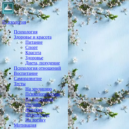
Психология
Психология
Практическая психология, личностный рост, экология,
Здоровье и красота
здоровье, воспитание,
Питание
Спорт
Красота
Здоровье
Диета, похудение
Психология отношений
Воспитание
Саморазвитие
Тесты
На эрудицию
Психологические
По картинкам
Онлайн
Женские
Интересные
На логику
Мотивация