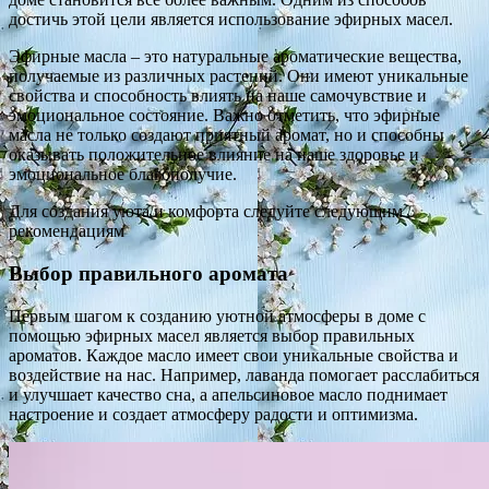
достичь этой цели является использование эфирных масел.
Эфирные масла – это натуральные ароматические вещества,
получаемые из различных растений. Они имеют уникальные
свойства и способность влиять на наше самочувствие и
эмоциональное состояние. Важно отметить, что эфирные
масла не только создают приятный аромат, но и способны
оказывать положительное влияние на наше здоровье и
эмоциональное благополучие.
Для создания уюта и комфорта следуйте следующим
рекомендациям
Выбор правильного аромата
Первым шагом к созданию уютной атмосферы в доме с
помощью эфирных масел является выбор правильных
ароматов. Каждое масло имеет свои уникальные свойства и
воздействие на нас. Например, лаванда помогает расслабиться
и улучшает качество сна, а апельсиновое масло поднимает
настроение и создает атмосферу радости и оптимизма.