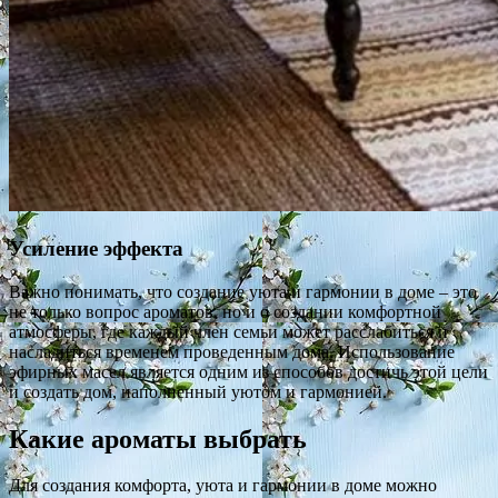
Усиление эффекта
Важно понимать, что создание уюта и гармонии в доме – это
не только вопрос ароматов, но и о создании комфортной
атмосферы, где каждый член семьи может расслабиться и
насладиться временем проведенным дома. Использование
эфирных масел является одним из способов достичь этой цели
и создать дом, наполненный уютом и гармонией.
Какие ароматы выбрать
Для создания комфорта, уюта и гармонии в доме можно