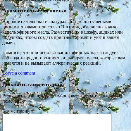
Ароматические мешочки
Наполните мешочки из натуральной ткани сушеными
цветами, травами или солью Эпсом и добавьте несколько
капель эфирного масла. Разместите их в шкафу, ящиках или
подушках, чтобы создать приятный аромат и уют в вашем
доме.
Помните, что при использовании эфирных масел следует
соблюдать предосторожность и выбирать масла, которые вам
нравятся и не вызывают аллергических реакций.
Leave a comment
Добавить комментарий
Ваш адрес email не будет опубликован.
Обязательные поля
помечены
*
Комментарий
*