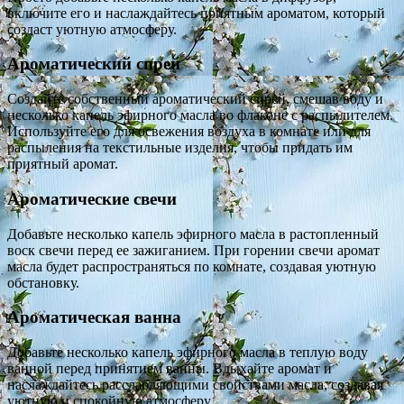
включите его и наслаждайтесь приятным ароматом, который
создаст уютную атмосферу.
Ароматический спрей
Создайте собственный ароматический спрей, смешав воду и
несколько капель эфирного масла во флаконе с распылителем.
Используйте его для освежения воздуха в комнате или для
распыления на текстильные изделия, чтобы придать им
приятный аромат.
Ароматические свечи
Добавьте несколько капель эфирного масла в растопленный
воск свечи перед ее зажиганием. При горении свечи аромат
масла будет распространяться по комнате, создавая уютную
обстановку.
Ароматическая ванна
Добавьте несколько капель эфирного масла в теплую воду
ванной перед принятием ванны. Вдыхайте аромат и
наслаждайтесь расслабляющими свойствами масла, создавая
уютную и спокойную атмосферу.