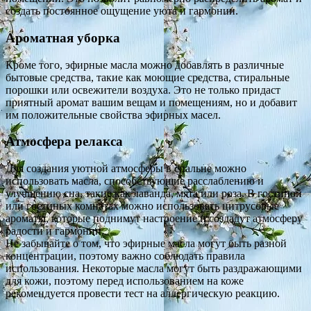
создать постоянное ощущение уюта и гармонии.
Ароматная уборка
Кроме того, эфирные масла можно добавлять в различные
бытовые средства, такие как моющие средства, стиральные
порошки или освежители воздуха. Это не только придаст
приятный аромат вашим вещам и помещениям, но и добавит
им положительные свойства эфирных масел.
Атмосфера релакса
Для создания уютной атмосферы в спальне можно
использовать масла, способствующие расслаблению и
улучшению сна, такие как лаванда, мята или роза. В гостиной
или гостиных комнатах можно использовать цитрусовые
ароматы, которые поднимут настроение и создадут атмосферу
радости и гармонии.
Не забывайте о том, что эфирные масла могут быть разной
концентрации, поэтому важно соблюдать правила
использования. Некоторые масла могут быть раздражающими
для кожи, поэтому перед использованием на коже
рекомендуется провести тест на аллергическую реакцию.