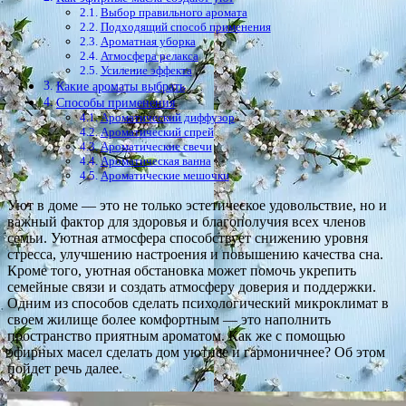
Выбор правильного аромата
Подходящий способ применения
Ароматная уборка
Атмосфера релакса
Усиление эффекта
Какие ароматы выбрать
Способы применения
Ароматический диффузор
Ароматический спрей
Ароматические свечи
Ароматическая ванна
Ароматические мешочки
Уют в доме — это не только эстетическое удовольствие, но и
важный фактор для здоровья и благополучия всех членов
семьи. Уютная атмосфера способствует снижению уровня
стресса, улучшению настроения и повышению качества сна.
Кроме того, уютная обстановка может помочь укрепить
семейные связи и создать атмосферу доверия и поддержки.
Одним из способов сделать психологический микроклимат в
своем жилище более комфортным — это наполнить
пространство приятным ароматом. Как же с помощью
эфирных масел сделать дом уютнее и гармоничнее? Об этом
пойдет речь далее.