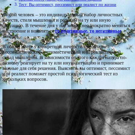
Тест: Вы оптимист, пессимист или реалист по жизни
Любой человек – это индивидуальный набор личностных
качеств, стиля мышления и реакций на ту или иную
ситуацию. В течение дня у нас может неоднократно меняться
настроение и появляться
то позитивные, то негативные
эмоции.
В общей массе у конкретной личности преобладает
пессимистический, оптимистический или реалистичный
склад мышления. В зависимости от этого каждая натура по-
разному реагирует на ту или иную ситуацию и принимает
важные для себя решения. Выяснить вы оптимист, пессимист
или реалист поможет простой психологический тест из
нескольких вопросов.