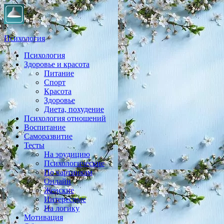
Психология
Психология
Практическая психология, личностный рост, экология,
Здоровье и красота
здоровье, воспитание,
Питание
Спорт
Красота
Здоровье
Диета, похудение
Психология отношений
Воспитание
Саморазвитие
Тесты
На эрудицию
Психологические
По картинкам
Онлайн
Женские
Интересные
На логику
Мотивация