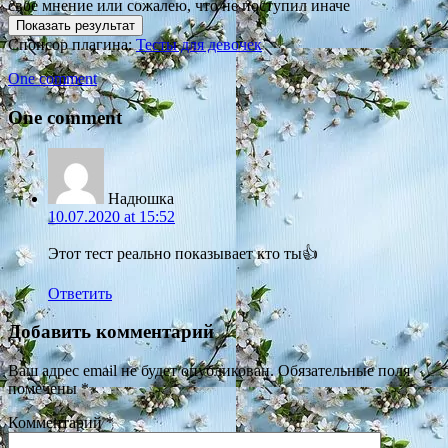
свое мнение или сожалею, что не поступил иначе
Спонсор плагина:
Тесты для девочек
One comment
One comment
Надюшка
10.07.2020 at 15:52
Этот тест реально показывает кто ты👍
Ответить
Добавить комментарий
Ваш адрес email не будет опубликован.
Обязательные поля
помечены
*
Комментарий
*