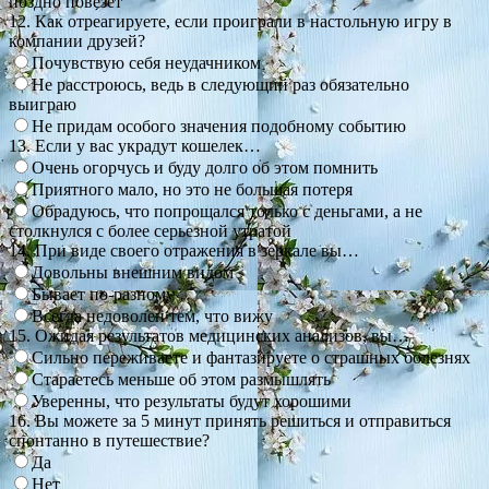
поздно повезет
12. Как отреагируете, если проиграли в настольную игру в
компании друзей?
Почувствую себя неудачником
Не расстроюсь, ведь в следующий раз обязательно
выиграю
Не придам особого значения подобному событию
13. Если у вас украдут кошелек…
Очень огорчусь и буду долго об этом помнить
Приятного мало, но это не большая потеря
Обрадуюсь, что попрощался только с деньгами, а не
столкнулся с более серьезной утратой
14. При виде своего отражения в зеркале вы…
Довольны внешним видом
Бывает по-разному
Всегда недоволен тем, что вижу
15. Ожидая результатов медицинских анализов, вы…
Сильно переживаете и фантазируете о страшных болезнях
Стараетесь меньше об этом размышлять
Уверенны, что результаты будут хорошими
16. Вы можете за 5 минут принять решиться и отправиться
спонтанно в путешествие?
Да
Нет