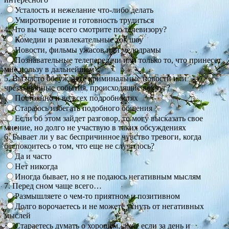
Усталость и нежелание что-либо делать
Умиротворение и готовность трудиться
4. Что вы чаще всего смотрите по телевизору?
Комедии и развлекательные ток шоу
Новости, фильмы ужасов или мелодрамы
Познавательные телепередачи или только то, что принесет
мне пользу в дальнейшем
5. Вы часто обсуждаете криминальные новости или
чрезвычайные события, происходящие вокруг?
Постоянно и во всех подробностях
Стараюсь избегать подобного общения
Если об этом зайдет разговор, то могу высказать свое
мнение, но долго не участвую в таких обсуждениях
6. Бывает ли у вас беспричинное чувство тревоги, когда
беспокоитесь о том, что еще не случилось?
Да и часто
Нет никогда
Иногда бывает, но я не подаюсь негативным мыслям
7. Перед сном чаще всего…
Размышляете о чем-то приятном и позитивном
Долго ворочаетесь и не можете уснуть от негативных
мыслей
Стараетесь думать о хорошем, даже если за день и