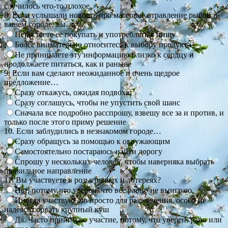
случилось что-то плохое
8. Если услышали новость про массовое отравление рыбой в
вашем городе, вы…
Перестаете ее покупать и употреблять в пищу
Более внимательно относитесь к выбору продукта
Не принимаете эту информацию близко к сердцу и
продолжаете питаться, как и раньше
9. Если вам сделают неожиданное и очень щедрое
предложение…
Сразу откажусь, ожидая подвоха
Сразу соглашусь, чтобы не упустить свой шанс
Сначала все подробно расспрошу, взвешу все за и против, и
только после этого приму решение
10. Если заблудились в незнакомом городе…
Сразу обращусь за помощью к окружающим
Самостоятельно постараюсь найти дорогу
Спрошу у нескольких человек, чтобы наверняка выбрать
правильное направление
11. Вы участвуете в розыгрышах и лотереях?
Нет, потому что уверен, что все равно не выиграю
Иногда участвую, но просто для развлечения, особо не
надеясь сорвать крупный куш
Да. Часто принимаю участие, потому, что уверен, рано или