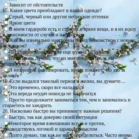
Зависит от обстоятельств
17. Какие цвета преобладают в вашей одежде?
Серый, черный или другие неброские оттенки
Яркие цвета
В моем гардеробе есть и строгие и яркие вещи, и я их ношу
в зависимости от случая и настроения
18. Как вы изначально настроены перед знакомством с новым
человеком?
Негативно. Мое доверие еще нужно заслужить
Позитивно. Думаю, что он мне понравится, и мы
подружимся
Я не привык фантазировать, время покажет, что это за
человек
19. Если выдался тяжелый период в жизни, вы думаете…
Это временно, скоро все наладится
Эта череда неудач никогда не закончится
Просто продолжаете заниматься тем, чем и занимались и
стараетесь не хандрить
20. Насколько быстро вы принимаете важные решения?
Быстро, так как доверяю своей интуиции
Некоторое время взвешиваю все за и против,
руководствуясь логикой и здравым смыслом
Долго думаю, так как не могу определиться. Часто меняю