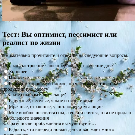
Тест: Вы оптимист, пессимист или
реалист по жизни
Внимательно прочитайте и ответьте на следующие вопросы.
1. Какое настроение чаще преобладает в течение дня?
Хорошее
Плохое
Бывает и хорошее, и плохое, но я всегда настроен на
продуктивную работу
2. Какие сны вам снятся чаще?
Радужные, веселые, яркие и позитивные
Мрачные, страшные, угнетающие, пугающие
Мне вообще не снятся сны, а если и снятся, то я не придаю
им большого значения
3. Сразу после пробуждения вы чувствуете…
Радость, что впереди новый день и вас ждет много
интересного