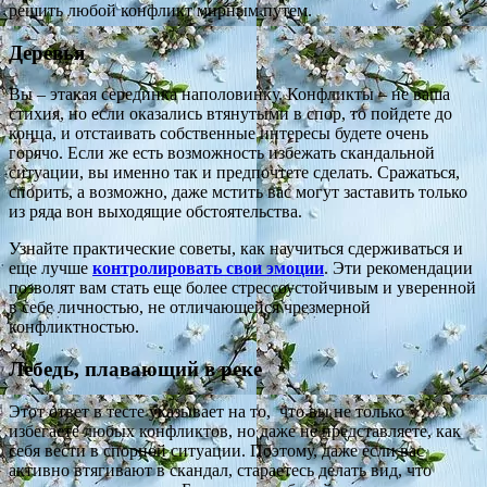
решить любой конфликт мирным путем.
Деревья
Вы – этакая серединка наполовинку. Конфликты – не ваша
стихия, но если оказались втянутыми в спор, то пойдете до
конца, и отстаивать собственные интересы будете очень
горячо. Если же есть возможность избежать скандальной
ситуации, вы именно так и предпочтете сделать. Сражаться,
спорить, а возможно, даже мстить вас могут заставить только
из ряда вон выходящие обстоятельства.
Узнайте практические советы, как научиться сдерживаться и
еще лучше
контролировать свои эмоции
. Эти рекомендации
позволят вам стать еще более стрессоустойчивым и уверенной
в себе личностью, не отличающейся чрезмерной
конфликтностью.
Лебедь, плавающий в реке
Этот ответ в тесте указывает на то, что вы не только
избегаете любых конфликтов, но даже не представляете, как
себя вести в спорной ситуации. Поэтому, даже если вас
активно втягивают в скандал, стараетесь делать вид, что