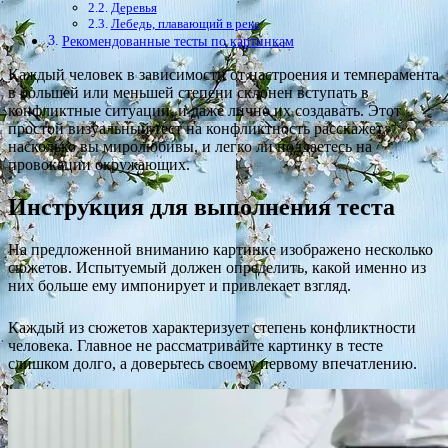
Деревья
Лебедь, плавающий в реке
Рекомендованные тесты по картинкам
Каждый человек в зависимости от настроения и темперамента
в большей или меньшей степени склонен вступать в
конфликтные ситуации, и даже лично их создавать. Этот
простой визуальный тест на конфликтность расскажет,
насколько вы миролюбивы, и легко ли поддаетесь на
провокации окружающих.
Инструкция для выполнения теста
На предложенной вниманию картинке изображено несколько
сюжетов. Испытуемый должен определить, какой именно из
них больше ему импонирует и привлекает взгляд.
Каждый из сюжетов характеризует степень конфликтности
человека. Главное не рассматривайте картинку в тесте
слишком долго, а доверьтесь своему первому впечатлению.