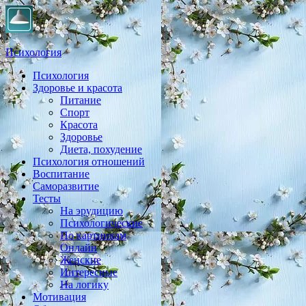
Психология
Психология
Практическая психология, личностный рост, экология,
Здоровье и красота
здоровье, воспитание,
Питание
Спорт
Красота
Здоровье
Диета, похудение
Психология отношений
Воспитание
Саморазвитие
Тесты
На эрудицию
Психологические
По картинкам
Онлайн
Женские
Интересные
На логику
Мотивация