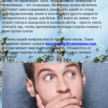
ничего не происходит. Быть миролюбивой личностью и
незлобивым – это похвально. Но иногда нужно включать
инстинкт самосохранения и давать хоть какой-то отпор
недоброжелателям, иначе в итоге можно просто-напросто
превратиться в грушу для битья. Это вовсе не значит, что
нужно учиться скандалить и изливать желчь – просто уметь
ответить так, чтобы противоборствующая сторона поняла: с
вами шутки плохи.
Уровень вашей конфликтности чрезмерно низок. Такое
поведение можно назвать
выученной беспомощностью
,
которая мешает вам полноценно жить. Откажитесь от
поведения жертвы и начните отстаивать свои личные
границы.