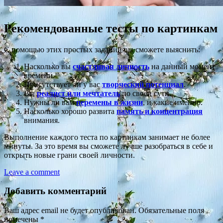
Рекомендованные тесты по картинкам
С помощью этих простых заданий вы сможете выяснить:
Насколько вы
счастливая личность
на данный момент
времени.
Присутствует ли у вас
творческий потенциал
.
Вы
реалист или мечтатель
по своей сути.
Нужны ли вам
перемены в жизни
, и какие именно.
Насколько хорошо развита
память и концентрация
внимания.
Выполнение каждого теста по картинкам занимает не более
минуты. За это время вы сможете лучше разобраться в себе и
открыть новые грани своей личности.
Leave a comment
Добавить комментарий
Ваш адрес email не будет опубликован.
Обязательные поля
помечены
*