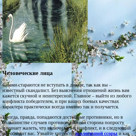
Человеческие лица
С вами стараются не вступать в диалог, так как вы –
известный скандалист. Без выяснения отношений жизнь вам
кажется скучной и неинтересной. Главное – выйти из любого
конфликта победителем, и при ваших боевых качествах
характера практически всегда именно так и получается.
Иногда, правда, попадаются достойные противники, но в
большинстве случаев противоположная сторона попросту
начинает жалеть, что включилась в конфликт, и в следующий
раз обходит вас. Узнайте хитрости
экологичной ссоры
и как