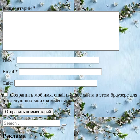
Комментарий
*
Имя
*
Email
*
Сайт
Сохранить моё имя, email и адрес сайта в этом браузере для
последующих моих комментариев.
Search
for:
Реклама