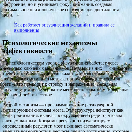
настроение, но и усиливает фокус внимания, создавая
оптимальное психологическое состояние для достижения
цели.
Как работает визуализация желаний и правила ее
выполнения
Психологические механизмы
эффективности
На психологическом уровне визуализация работает через
несколько ключевых механизмов. Первый из них — снижение
тревожности. Когда событие кажется неизвестным и
непредсказуемым, наш мозг активирует реакцию «бей или
беги», что приводит к стрессу и напряжению. Детальная
визуализация делает событие ментально знакомым, превращая
неизвестное в известное.
Второй механизм — программирование ретикулярной
активирующей системы мозга. Эта структура действует как
фильтр внимания, выделяя в окружающей среде то, что мы
считаем важным. Когда мы регулярно визуализируем
определенный результат, мозг начинает автоматически
замечать возможности и ресурсы для его достижения, которые