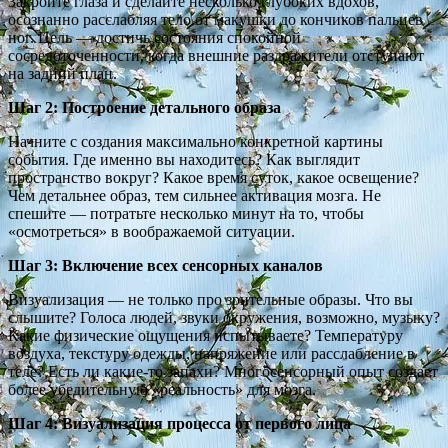
Закройте глаза и сделайте несколько глубоких вдохов,
осознанно расслабляя тело от макушки до кончиков пальцев
ног. Цель — достичь состояния спокойной
сосредоточенности, когда внешние раздражители отступают
на задний план.
Шаг 2: Построение детального образа
Начните с создания максимально конкретной картины
события. Где именно вы находитесь? Как выглядит
пространство вокруг? Какое время суток, какое освещение?
Чем детальнее образ, тем сильнее активация мозга. Не
спешите — потратьте несколько минут на то, чтобы
«осмотреться» в воображаемой ситуации.
Шаг 3: Включение всех сенсорных каналов
Визуализация — не только про зрительные образы. Что вы
слышите? Голоса людей, звуки окружения, возможно, музыку?
Какие физические ощущения испытываете? Температуру
воздуха, текстуру одежды, напряжение или расслабление в
теле? Есть ли какие-то запахи? Многосенсорный опыт создает
более убедительную «реальность» для мозга.
Шаг 4: Визуализация процесса от первого лица