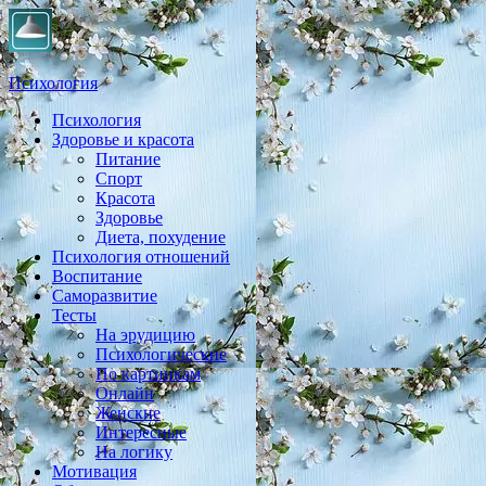
Психология
Психология
Практическая психология, личностный рост, экология,
Здоровье и красота
здоровье, воспитание,
Питание
Спорт
Красота
Здоровье
Диета, похудение
Психология отношений
Воспитание
Саморазвитие
Тесты
На эрудицию
Психологические
По картинкам
Онлайн
Женские
Интересные
На логику
Мотивация