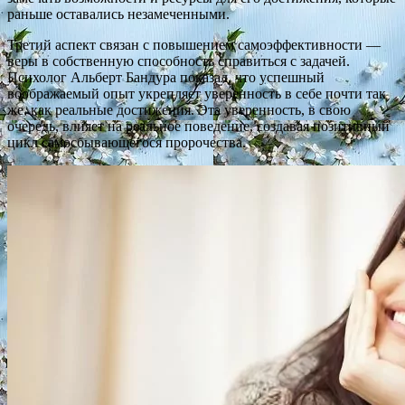
раньше оставались незамеченными.
Третий аспект связан с повышением самоэффективности —
веры в собственную способность справиться с задачей.
Психолог Альберт Бандура показал, что успешный
воображаемый опыт укрепляет уверенность в себе почти так
же, как реальные достижения. Эта уверенность, в свою
очередь, влияет на реальное поведение, создавая позитивный
цикл самосбывающегося пророчества.