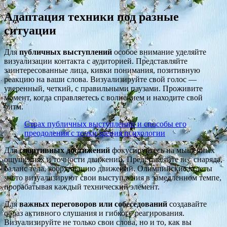
Адаптация техники под разные
ситуации
Для
публичных выступлений
особое внимание уделяйте
визуализации контакта с аудиторией. Представляйте
заинтересованные лица, кивки понимания, позитивную
реакцию на ваши слова. Визуализируйте свой голос —
уверенный, четкий, с правильными паузами. Проживите
момент, когда справляетесь с волнением и находите свой
ритм.
Страх публичных выступлений и способы его
преодоления с точки зрения психологии
Для
спортивных достижений
фокусируйтесь на мышечных
ощущениях и точности движений. Представляйте вес снаряда,
баланс тела, координацию движений. Олимпийские атлеты
часто визуализируют свои выступления в замедленном темпе,
прорабатывая каждый технический элемент.
Для
важных переговоров или собеседований
создавайте
образ активного слушания и гибкого реагирования.
Визуализируйте не только свои слова, но и то, как вы