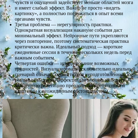
чувств и ощущений задействует меньше областей мозга
и имеет слабый эффект. Важно не просто «видеть
картинку», а полностью погружаться в опыт всеми
органами чувств.
Третья проблема — нерегулярность практики.
Однократная визуализация накануне события даст
минимальный эффект. Нейронные пути укрепляются
через повторение, поэтому систематическая практика
критически важна. Идеальный подход — короткие
ежедневные сессии в течение нескольких недель перед
важным событием.
Четвертая ошибка — игнорирование возможных
трудностей. Визуализировать исключительно идеальный
сценарий означает оставить себя неподготовленным к
реальным вызовам. Эффективная техника включает
мысленную репетицию преодоления препятствий и
адаптации к неожиданным обстоятельствам.