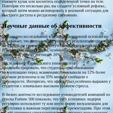
сожмите кулак или коснитесь определенной точки на теле.
Повторяя это несколько раз, вы создаете условный рефлекс,
который затем можно активировать в реальной ситуации для
быстрого доступа к ресурсному состоянию.
Научные данные об эффективности
Метаанализ исследований в области спортивной психологии
показывает, что визуализация улучшает результаты в среднем
на 13-16% по сравнению с отсутствием ментальной практики.
В некоторых видах спорта, особенно требующих точности
движений, эффект достигает 20%.
Исследование Гарвардского университета
продемонстрировало, что студенты, практиковавшие
визуализацию перед экзаменами, показывали на 12% более
высокие результаты и на 35% меньше сообщали о
тревожности. Интересно, что эффект был особенно выражен у
студентов с изначально высоким уровнем стресса.
В бизнес-контексте исследование руководителей компаний из
списка Fortune 500 показало, что 94% успешных лидеров
регулярно используют ту или иную форму визуализации для
подготовки к важным переговорам и презентациям. При этом
те, кто применял структурированную технику визуализации,