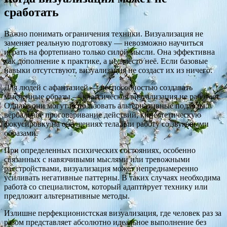
сработать
Важно понимать ограничения техники. Визуализация не
заменяет реальную подготовку — невозможно научиться
играть на фортепиано только силой мысли. Она эффективна
как дополнение к практике, а не вместо неё. Если базовые
навыки отсутствуют, визуализация не создаст их из ничего.
Для людей с афантазией — неспособностью создавать
мысленные образы — классическая визуализация не работает.
Однако они могут использовать альтернативные подходы:
вербальное проговаривание действий, кинестетическую
фокусировку на ощущениях тела или работу со звуковыми
образами.
При определенных психических состояниях, особенно
связанных с навязчивыми мыслями или тревожными
расстройствами, визуализация может непреднамеренно
усиливать негативные паттерны. В таких случаях необходима
работа со специалистом, который адаптирует технику или
предложит альтернативные методы.
Излишне перфекционистская визуализация, где человек раз за
разом представляет абсолютно идеальное выполнение без