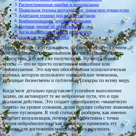
Распространенные ошибки в визуализации
Правильная техника визуализации: пошаговое руководство
Адаптация техники под разные ситуации
Комбинирование с другими техниками
Научные данные об эффективности
Когда визуализация может не сработать
Создание личной практики
Перед важным собеседованием, публичным выступлением
или спортивным соревнованием мы часто слышим совет:
«Представь, что всё уже получилось». Но визуализация
успеха — это не просто позитивное мышление или
самовнушение. Это научно обоснованная психологическая
техника, которую используют олимпийские чемпионы,
успешные бизнесмены и публичные спикеры по всему миру.
Когда мозг детально представляет успешное выполнение
задачи, он активирует те же нейронные пути, что и при
реальном действии. Это создает своеобразную «мышечную
память» на уровне сознания, делая будущее событие знакомым
и менее пугающим. В этой статье мы разберем, как именно
работает визуализация, почему она эффективна с точки
зрения нейробиологии и как правильно применять эту
технику для достижения максимального результата.