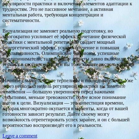
регулярности практики и включении элементов адаптации к
трудностям. Это не пассивное мечтание, а активная
ментальная работа, требующая концентрации и
систематичности.
Визуализация не заменяет реальную подготовку, но
многократно усиливает её эффект. Сочетание физической
практики с ментальной репетицией создает мощный
синергетический эффект, ускоряя обучение и повышая
результативность. Олимпийские чемпионы, успешные
предприниматели, талантливые артисты давно включили эту
технику в свой арсенал — и вы тоже можете воспользоваться
её преимуществами.
Начните с малого, будьте терпеливы и последовательны. Уже
через несколько недель регулярной практики вы заметите
изменения — большую уверенность перед важными
событиями, меньше тревожности, более ясное понимание
шагов к цели. Визуализация — это инвестиция времени,
которая многократно окупается в моменты, когда от вашей
готовности зависит результат. Дайте своему мозгу
возможность отрепетировать успех заранее, и он с большей
вероятностью воспроизведёт его в реальности.
Leave a comment