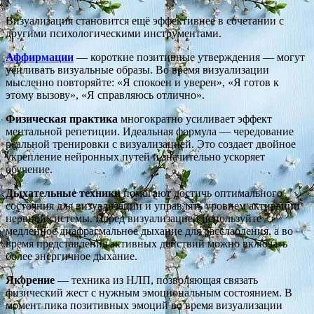
Визуализация становится ещё эффективнее в сочетании с
другими психологическими инструментами.
Аффирмации
— короткие позитивные утверждения — могут
усиливать визуальные образы. Во время визуализации
мысленно повторяйте: «Я спокоен и уверен», «Я готов к
этому вызову», «Я справляюсь отлично».
Физическая практика
многократно усиливает эффект
ментальной репетиции. Идеальная формула — чередование
реальной тренировки с визуализацией. Это создает двойное
укрепление нейронных путей и значительно ускоряет
обучение.
Дыхательные техники
помогают достичь оптимального
состояния для визуализации и управлять уровнем активации
нервной системы. Перед визуализацией используйте
медленное диафрагмальное дыхание для расслабления, а во
время представления активных действий можно включать
более энергичное дыхание.
Якорение
— техника из НЛП, позволяющая связать
физический жест с нужным эмоциональным состоянием. В
момент пика позитивных эмоций во время визуализации