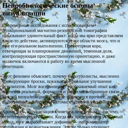
Нейробиологические основы
визуализации
Современные исследования с использованием
функциональной магнитно-резонансной томографии
показывают удивительный факт: когда мы ярко представляем
какое-то действие, активируются те же области мозга, что и
при его реальном выполнении. Премоторная кора,
отвечающая за планирование движений, теменная доля,
контролирующая пространственную ориентацию, и даже
мозжечок включаются в работу во время мысленной
репетиции.
Этот феномен объясняет, почему баскетболисты, мысленно
тренирующие броски, показывают реальное улучшение
результатов. Мозг воспринимает воображаемый опыт как
частично реальный, формируя и укрепляя нейронные связи. С
каждой визуализацией эти пути становятся прочнее, делая
выполнение задачи более автоматическим и уверенным.
Кроме того, визуализация влияет на лимбическую систему,
ответственную за эмоции. Когда мы представляем успешный
исход, мозг вырабатывает дофамин — нейромедиатор
мотивации и вознаграждения. Это не только улучшает