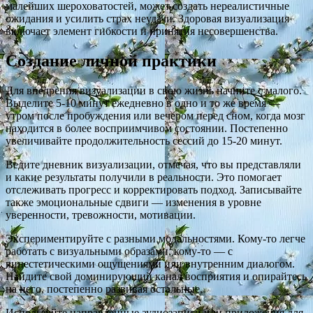
малейших шероховатостей, может создать нереалистичные
ожидания и усилить страх неудачи. Здоровая визуализация
включает элемент гибкости и принятия несовершенства.
Создание личной практики
Для внедрения визуализации в свою жизнь начните с малого.
Выделите 5-10 минут ежедневно в одно и то же время —
утром после пробуждения или вечером перед сном, когда мозг
находится в более восприимчивом состоянии. Постепенно
увеличивайте продолжительность сессий до 15-20 минут.
Ведите дневник визуализации, отмечая, что вы представляли
и какие результаты получили в реальности. Это помогает
отслеживать прогресс и корректировать подход. Записывайте
также эмоциональные сдвиги — изменения в уровне
уверенности, тревожности, мотивации.
Экспериментируйте с разными модальностями. Кому-то легче
работать с визуальными образами, кому-то — с
кинестетическими ощущениями или внутренним диалогом.
Найдите свой доминирующий канал восприятия и опирайтесь
на него, постепенно развивая остальные.
Используйте направленные аудиозаписи или приложения для