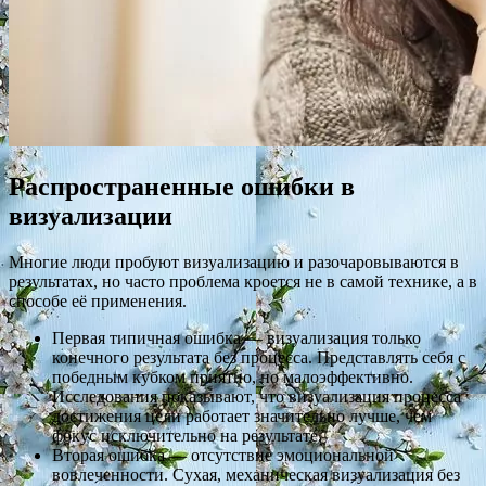
Распространенные ошибки в
визуализации
Многие люди пробуют визуализацию и разочаровываются в
результатах, но часто проблема кроется не в самой технике, а в
способе её применения.
Первая типичная ошибка — визуализация только
конечного результата без процесса. Представлять себя с
победным кубком приятно, но малоэффективно.
Исследования показывают, что визуализация процесса
достижения цели работает значительно лучше, чем
фокус исключительно на результате.
Вторая ошибка — отсутствие эмоциональной
вовлеченности. Сухая, механическая визуализация без