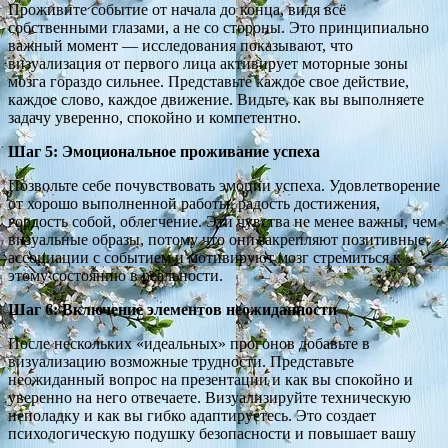
Проживите событие от начала до конца, видя всё
собственными глазами, а не со стороны. Это принципиально
важный момент — исследования показывают, что
визуализация от первого лица активирует моторные зоны
мозга гораздо сильнее. Представьте каждое свое действие,
каждое слово, каждое движение. Видьте, как вы выполняете
задачу уверенно, спокойно и компетентно.
Шаг 5: Эмоциональное проживание успеха
Позвольте себе почувствовать эмоции успеха. Удовлетворение
от хорошо выполненной работы, радость достижения,
гордость собой, облегчение. Эти чувства не менее важны, чем
визуальные образы, потому что они закрепляют позитивные
ассоциации с событием и мотивируют мозг стремиться к
этому состоянию в реальности.
Шаг 6: Включение элементов неожиданности
После нескольких «идеальных» прогонов добавьте в
визуализацию возможные трудности. Представьте
неожиданный вопрос на презентации и как вы спокойно и
уверенно на него отвечаете. Визуализируйте техническую
неполадку и как вы гибко адаптируетесь. Это создает
психологическую подушку безопасности и повышает вашу