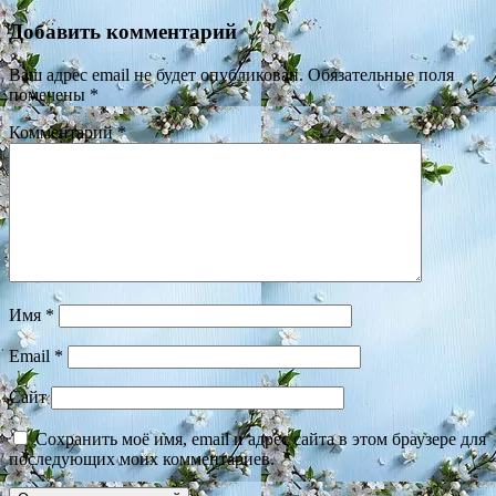
Добавить комментарий
Ваш адрес email не будет опубликован.
Обязательные поля
помечены
*
Комментарий
*
Имя
*
Email
*
Сайт
Сохранить моё имя, email и адрес сайта в этом браузере для
последующих моих комментариев.