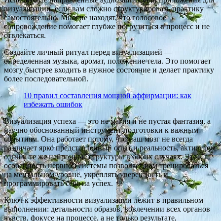
визуализации, если вам сложно структурировать практику
самостоятельно. Многие находят, что голосовое
сопровождение помогает глубже погрузиться в процесс и не
отвлекаться.
Создайте личный ритуал перед визуализацией —
определенная музыка, аромат, положение тела. Это помогает
мозгу быстрее входить в нужное состояние и делает практику
более последовательной.
10 правил составления мощной аффирмации: как
избежать ошибок
Визуализация успеха — это не магия и не пустая фантазия, а
научно обоснованный инструмент подготовки к важным
событиям. Она работает потому, что наш мозг не всегда
различает ярко представленный опыт и реальность, активируя
одни и те же нейронные структуры в обоих случаях. Эта
особенность нервной системы позволяет нам тренироваться
на ментальном уровне, укреплять уверенность и
программировать себя на успех.
Ключ к эффективности визуализации лежит в правильном
выполнении: детальности образов, вовлечении всех органов
чувств, фокусе на процессе, а не только результате,