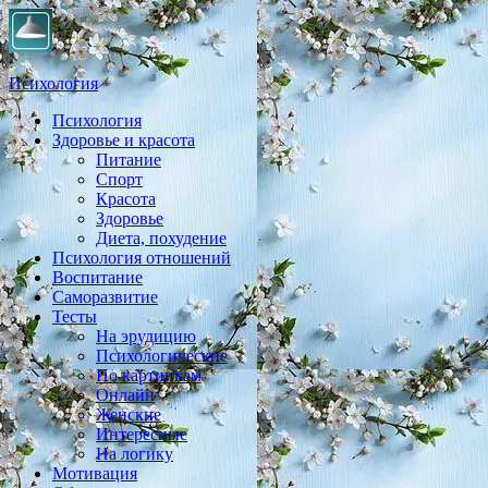
Психология
Психология
Практическая психология, личностный рост, экология,
Здоровье и красота
здоровье, воспитание,
Питание
Спорт
Красота
Здоровье
Диета, похудение
Психология отношений
Воспитание
Саморазвитие
Тесты
На эрудицию
Психологические
По картинкам
Онлайн
Женские
Интересные
На логику
Мотивация