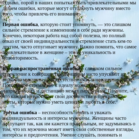
Однако, порой в наших попытках быть привлекательными мы
делаем ошибки, которые могут оттолкнуть мужчину вместо
того, чтобы привлечь его внимание.
Первая ошибка
, которую стоит упомянуть, — это слишком
сильное стремление к изменениям в себе ради мужчины.
Конечно, некоторая работа над собой полезна, но полный
отказ от своей индивидуальности и стремление стать кем-то
другим, часто отпугивает мужчину. Важно помнить, что самое
привлекательное в женщине – это ее уникальность и
неповторимость.
Вторая распространённая ошибка
– слишком сильное
стремление к совершенству. Женщины часто упускают из
виду, что мужчины ценят естественность и несовершенство.
Постоянное стремление к идеалу может создать
напряженность и дистанцию между партнерами. Помните,
что каждая из нас имеет свои достоинства и прекрасные
черты, которые нужно уметь ценить и любить в себе.
Третья ошибка
– неспособность понять и уважать
индивидуальность и интересы мужчины. Женщины часто
поступают так, как им кажется правильным, не задумываясь о
том, что их мужчина может иметь свои собственные взгляды,
интересы и предпочтения. Умение слушать, понимать и