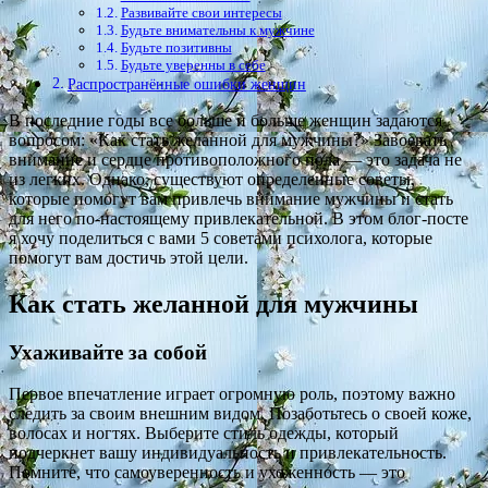
Развивайте свои интересы
Будьте внимательны к мужчине
Будьте позитивны
Будьте уверенны в себе
Распространённые ошибки женщин
В последние годы все больше и больше женщин задаются
вопросом: «Как стать желанной для мужчины?» Завоевать
внимание и сердце противоположного пола — это задача не
из легких. Однако, существуют определенные советы,
которые помогут вам привлечь внимание мужчины и стать
для него по-настоящему привлекательной. В этом блог-посте
я хочу поделиться с вами 5 советами психолога, которые
помогут вам достичь этой цели.
Как стать желанной для мужчины
Ухаживайте за собой
Первое впечатление играет огромную роль, поэтому важно
следить за своим внешним видом. Позаботьтесь о своей коже,
волосах и ногтях. Выберите стиль одежды, который
подчеркнет вашу индивидуальность и привлекательность.
Помните, что самоуверенность и ухоженность — это