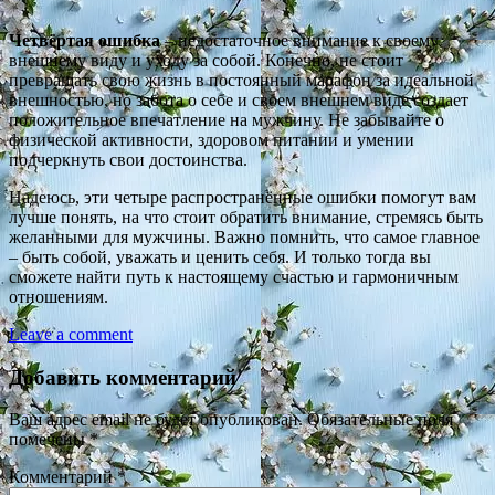
Четвёртая ошибка
– недостаточное внимание к своему
внешнему виду и уходу за собой. Конечно, не стоит
превращать свою жизнь в постоянный марафон за идеальной
внешностью, но забота о себе и своем внешнем виде создает
положительное впечатление на мужчину. Не забывайте о
физической активности, здоровом питании и умении
подчеркнуть свои достоинства.
Надеюсь, эти четыре распространённые ошибки помогут вам
лучше понять, на что стоит обратить внимание, стремясь быть
желанными для мужчины. Важно помнить, что самое главное
– быть собой, уважать и ценить себя. И только тогда вы
сможете найти путь к настоящему счастью и гармоничным
отношениям.
Leave a comment
Добавить комментарий
Ваш адрес email не будет опубликован.
Обязательные поля
помечены
*
Комментарий
*