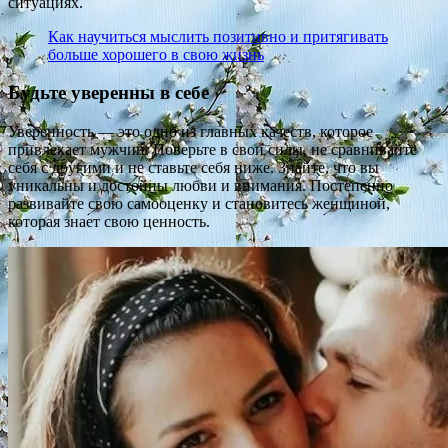
ситуациях.
Как научиться мыслить позитивно и притягивать
больше хорошего в свою жизнь
Будьте уверенны в себе
Уверенность — это одно из главных качеств, которое
привлекает мужчин. Поверьте в свои силы, не сравнивайте
себя с другими и не ставьте себя ниже. Знайте, что вы
уникальны и достойны любви и внимания. Постепенно
развивайте свою самооценку и становитесь женщиной,
которая знает свою ценность.