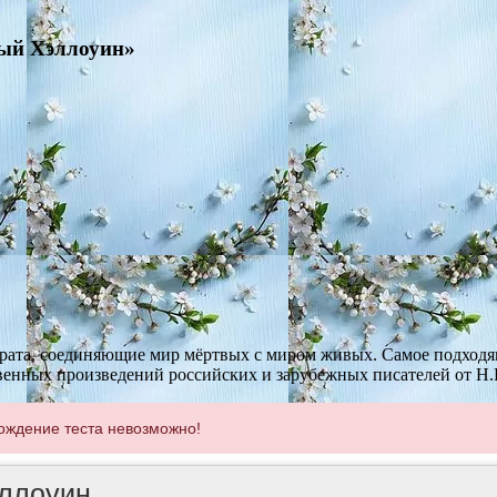
ный Хэллоуин»
врата, соединяющие мир мёртвых с миром живых. Самое подходя
венных произведений российских и зарубежных писателей от Н.В