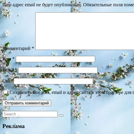
Ваш адрес email не будет опубликован.
Обязательные поля пом
Комментарий
*
Имя
*
Email
*
Сайт
Сохранить моё имя, email и адрес сайта в этом браузере д
Search
for:
Реклама