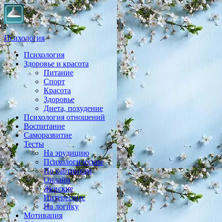
Психология
Психология
Практическая психология, личностный рост, экология, здоровье
Здоровье и красота
Питание
Спорт
Красота
Здоровье
Диета, похудение
Психология отношений
Воспитание
Саморазвитие
Тесты
На эрудицию
Психологические
По картинкам
Онлайн
Женские
Интересные
На логику
Мотивация