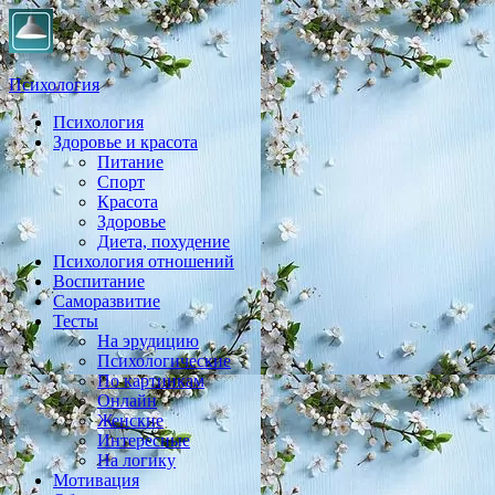
Психология
Психология
Практическая психология, личностный рост, экология,
Здоровье и красота
здоровье, воспитание,
Питание
Спорт
Красота
Здоровье
Диета, похудение
Психология отношений
Воспитание
Саморазвитие
Тесты
На эрудицию
Психологические
По картинкам
Онлайн
Женские
Интересные
На логику
Мотивация