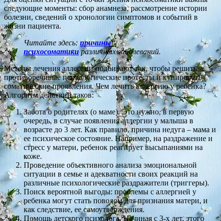
следующие моменты: сбор анамнеза, рассмотрение истории
болезни, сведений о хронологии симптомов и событий в
жизни пациента.
Читайте здесь:
причины
психосоматики
различных заболеваний.
Методы лечения аллергии подбирают так, чтобы решить
противоречивые психологические протесты и купировать
соматические проявления. Чем лечить аллергию у ребенка?
Алгоритм действий таков:
Забота о родителях (о маме). Это нужно, в первую
очередь, в случае появления аллергии у малыша в
возрасте до 3 лет. Как правило, причина недуга – мама и
ее психическое состояние. Например, на раздражение и
стресс у матери, ребенок реагирует высыпаниями на
коже.
Проведение объективного анализа эмоциональной
ситуации в семье и адекватности своих реакций на
различные психологические раздражители (триггеры).
Поиск вероятной выгоды: проблемы с аллергией у
ребенка могут стать поводом для признания матери, и
как следствие, ее самоутверждения.
Помощь детского психолога. Начиная с 3-х лет, этого