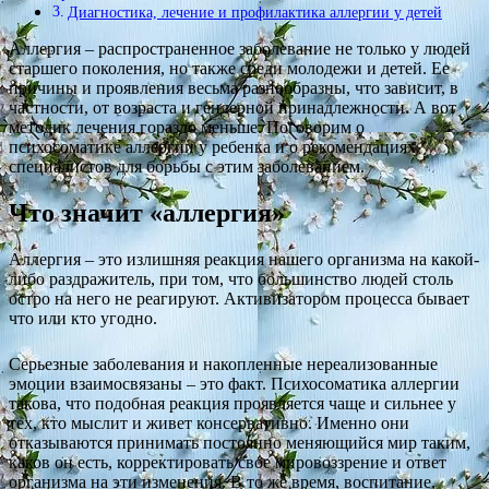
Диагностика, лечение и профилактика аллергии у детей
Аллергия – распространенное заболевание не только у людей
старшего поколения, но также среди молодежи и детей. Ее
причины и проявления весьма разнообразны, что зависит, в
частности, от возраста и гендерной принадлежности. А вот
методик лечения гораздо меньше. Поговорим о
психосоматике аллергии у ребенка и о рекомендациях
специалистов для борьбы с этим заболеванием.
Что значит «аллергия»
Аллергия – это излишняя реакция нашего организма на какой-
либо раздражитель, при том, что большинство людей столь
остро на него не реагируют. Активизатором процесса бывает
что или кто угодно.
Серьезные заболевания и накопленные нереализованные
эмоции взаимосвязаны – это факт. Психосоматика аллергии
такова, что подобная реакция проявляется чаще и сильнее у
тех, кто мыслит и живет консервативно. Именно они
отказываются принимать постоянно меняющийся мир таким,
каков он есть, корректировать свое мировоззрение и ответ
организма на эти изменения. В то же время, воспитание,