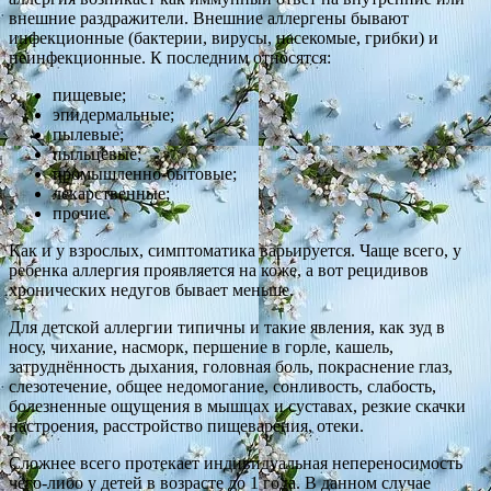
внешние раздражители. Внешние аллергены бывают
инфекционные (бактерии, вирусы, насекомые, грибки) и
неинфекционные. К последним относятся:
пищевые;
эпидермальные;
пылевые;
пыльцевые;
промышленно-бытовые;
лекарственные;
прочие.
Как и у взрослых, симптоматика варьируется. Чаще всего, у
ребенка аллергия проявляется на коже, а вот рецидивов
хронических недугов бывает меньше.
Для детской аллергии типичны и такие явления, как зуд в
носу, чихание, насморк, першение в горле, кашель,
затруднённость дыхания, головная боль, покраснение глаз,
слезотечение, общее недомогание, сонливость, слабость,
болезненные ощущения в мышцах и суставах, резкие скачки
настроения, расстройство пищеварения, отеки.
Сложнее всего протекает индивидуальная непереносимость
чего-либо у детей в возрасте до 1 года. В данном случае