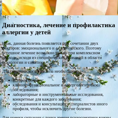
Диагностика, лечение и профилактика
аллергии у детей
Итак, данная болезнь появляется при сочетании двух
факторов: эмоционального и аллергического. Поэтому
успешное лечение возможно только при комплексном
подходе, исходя из специфических познаний в области
психологии и соматики.
Для соматического диагноза необходимы:
история болезни;
клинико-функциональное и аллергологическое
обследования;
лабораторные и инструментальные исследования,
конкретные для каждого заболевания;
обследования и консультации у специалистов иного
профиля, чтобы исключить другие болезни.
Для оценки ситуации с точки зрения психосоматики важны