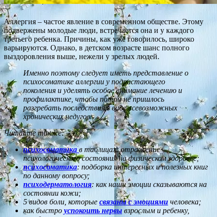
Аллергия – частое явление в современном обществе. Этому
подвержены молодые люди, встречается она и у каждого
третьего ребенка. Причины, как уже говорилось, широко
варьируются. Однако, в детском возрасте шанс полного
выздоровления выше, нежели у зрелых людей.
Именно поэтому следует иметь представление о
психосоматике аллергии у подрастающего
поколения и уделять особое внимание лечению и
профилактике, чтобы потом не пришлось
разгребать последствия в виде всевозможных
хронических недугов.
Читайте также:
психосоматика
в таблицах: отражение
психологического состояния на физическом здоровье;
психосоматика
: подборка интересных и полезных книг
по данному вопросу;
психодерматология
: как наши эмоции сказываются на
состоянии кожи;
5 видов боли, которые
связаны с эмоциями
человека;
как быстро
успокоить нервы
взрослым и ребенку,