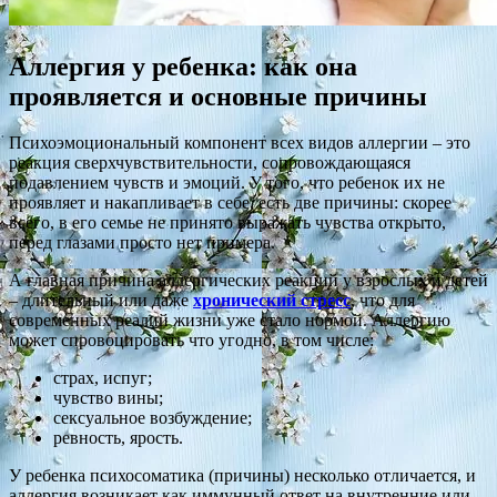
Аллергия у ребенка: как она
проявляется и основные причины
Психоэмоциональный компонент всех видов аллергии – это
реакция сверхчувствительности, сопровождающаяся
подавлением чувств и эмоций. У того, что ребенок их не
проявляет и накапливает в себе, есть две причины: скорее
всего, в его семье не принято выражать чувства открыто,
перед глазами просто нет примера.
А главная причина аллергических реакций у взрослых и детей
– длительный или даже
хронический стресс
, что для
современных реалий жизни уже стало нормой. Аллергию
может спровоцировать что угодно, в том числе:
страх, испуг;
чувство вины;
сексуальное возбуждение;
ревность, ярость.
У ребенка психосоматика (причины) несколько отличается, и
аллергия возникает как иммунный ответ на внутренние или