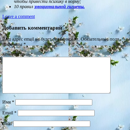
чтобы привести психику в норму;
10 правил
эмоциональной гигиены.
Leave a comment
Добавить комментарий
Ваш адрес email не будет опубликован.
Обязательные поля
помечены
*
Комментарий
*
Имя
*
Email
*
Сайт