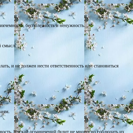
никчемность, бесполезность и ненужность.
й смысл.
лать, и не должен нести ответственность или становиться
виям.
ность. Пускай ограничений будит не много, но соблюдать их