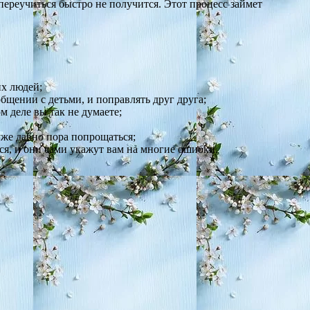
ереучиться быстро не получится. Этот процесс займет
их людей;
щении с детьми, и поправлять друг друга;
м деле вы так не думаете;
уже давно пора попрощаться;
ся, и они сами укажут вам на многие ошибки.