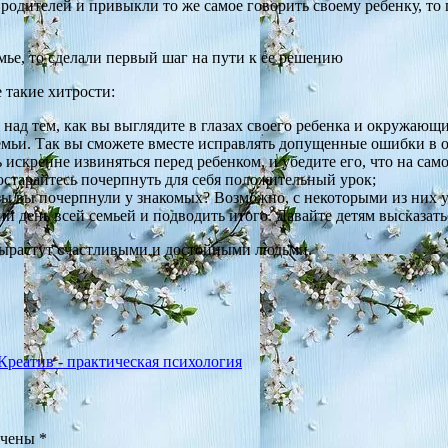
дителей и привыкли то же самое говорить своему ребенку, то п
мье, то сделали первый шаг на пути к ее решению
 такие хитрости:
 над тем, как вы выглядите в глазах своего ребенка и окружающ
мьи. Так вы сможете вместе исправлять допущенные ошибки в об
 искренне извиняться перед ребенком, и убедите его, что на само
остарайтесь почерпнуть для себя положительный урок;
азы вы почерпнули у знакомых? Возможно, с некоторыми из них 
й день всей семьей и подводить итого. Давайте детям высказать
вырастут счастливыми и достойными людьми.
 Креатив - практическая психология
ечены
*