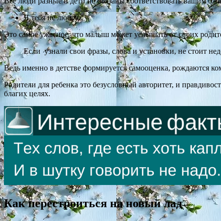
Все люди разные и дети не обязаны соответствовать вашим ожид
Я тебя не люблю.
Это самое ужасное, что малыш может услышать от своих родител
Если узнали свои фразы, слова и установки, не стоит не
Ведь именно в детстве формируется самооценка, рождаются ко
Родители для ребенка это безусловный авторитет, и правдивост
благих целях.
Как перестроиться на новый лад