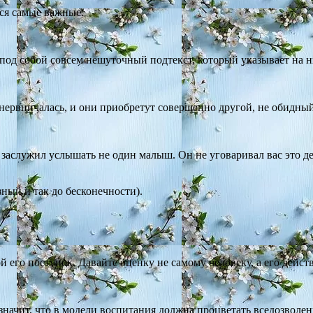
ься самые важные.
т под собой совсем нешуточный подтекст, который указывает на 
знервничалась, и они приобретут совершенно другой, не обидны
 заслужил услышать не один малыш. Он не уговаривал вас это де
ный и так до бесконечности).
 его поступок. Давайте оценку не самому человеку, а его дейст
значит, что в модели воспитания должна процветать вседозволен