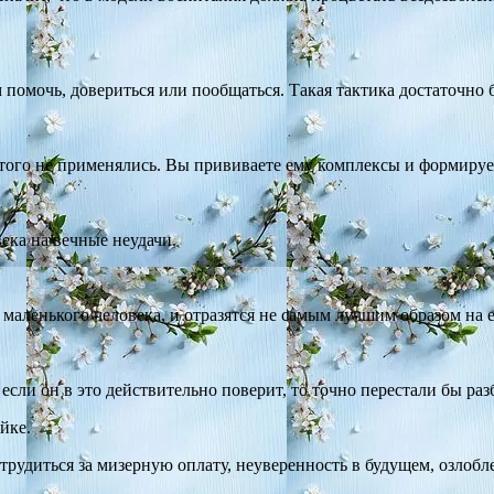
 помочь, довериться или пообщаться. Такая тактика достаточно 
 этого не применялись. Вы прививаете ему комплексы и формиру
ека на вечные неудачи.
аленького человека, и отразятся не самым лучшим образом на 
если он в это действительно поверит, то точно перестали бы ра
йке.
трудиться за мизерную оплату, неуверенность в будущем, озлоб