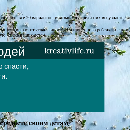
рочитайте все 20 вариантов, и возможно, среди них вы узнаете с
ремитесь вырастить счастливого и полноценного ребенка, не пож
ую жизнь ваших детей.
ередаете своим детям