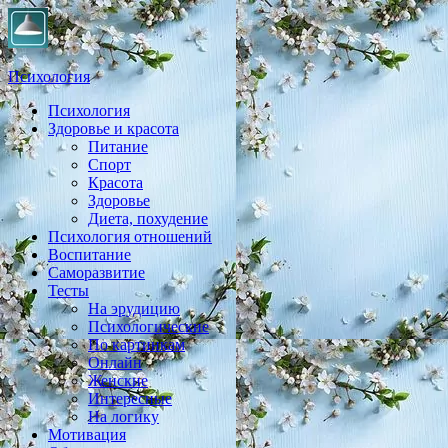
Психология
Психология
Практическая психология, личностный рост, экология, здоровье
Здоровье и красота
Питание
Спорт
Красота
Здоровье
Диета, похудение
Психология отношений
Воспитание
Саморазвитие
Тесты
На эрудицию
Психологические
По картинкам
Онлайн
Женские
Интересные
На логику
Мотивация