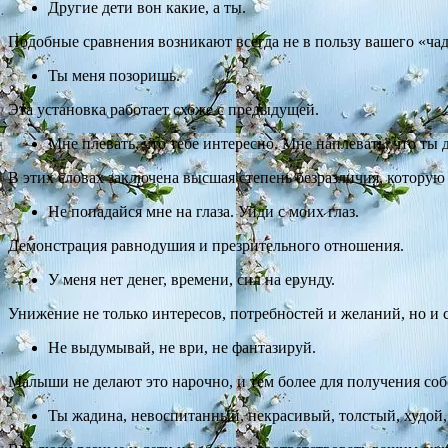
Другие дети вон какие, а ты.
Подобные сравнения возникают всегда не в пользу вашего «ча
Ты меня позоришь.
Эта установка работает схоже с предыдущей.
Мне плевать, что тебе интересно. Мне наплевать, что ты 
В этих словах заключена высшая степень безразличия, которую
Не попадайся мне на глаза. Уйди с моих глаз.
Демонстрация равнодушия и презрительного отношения.
У меня нет денег, времени, сил на ерунду.
Унижение не только интересов, потребностей и желаний, но и 
Не выдумывай, не ври, не фантазируй.
Малыши не делают это нарочно, и тем более для получения собс
Ты жадина, невоспитанный, некрасивый, толстый, худой, 