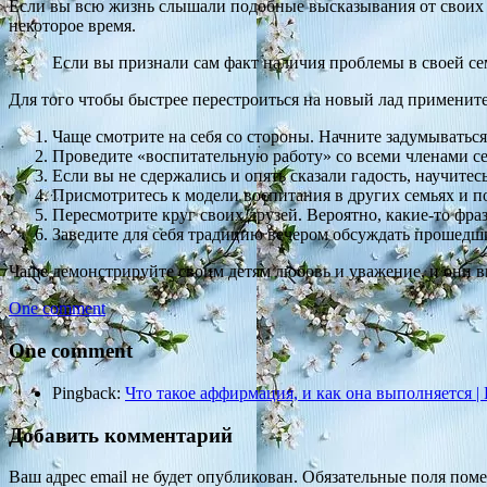
Если вы всю жизнь слышали подобные высказывания от своих ро
некоторое время.
Если вы признали сам факт наличия проблемы в своей се
Для того чтобы быстрее перестроиться на новый лад примените
Чаще смотрите на себя со стороны. Начните задумываться
Проведите «воспитательную работу» со всеми членами се
Если вы не сдержались и опять сказали гадость, научитесь
Присмотритесь к модели воспитания в других семьях и п
Пересмотрите круг своих друзей. Вероятно, какие-то фр
Заведите для себя традицию вечером обсуждать прошедши
Чаще демонстрируйте своим детям любовь и уважение, и они 
One comment
One comment
Pingback:
Что такое аффирмация, и как она выполняется |
Добавить комментарий
Ваш адрес email не будет опубликован.
Обязательные поля пом