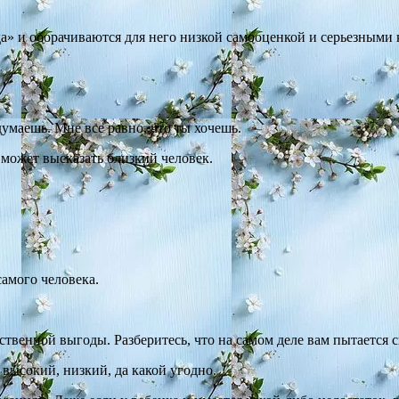
да» и оборачиваются для него низкой самооценкой и серьезными
думаешь. Мне все равно, что ты хочешь.
 может высказать близкий человек.
самого человека.
твенной выгоды. Разберитесь, что на самом деле вам пытается с
высокий, низкий, да какой угодно.