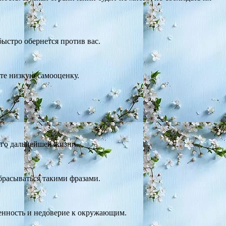
быстро обернется против вас.
ете низкую самооценку.
его дальнейшей жизни.
збрасываться такими фразами.
ленность и недоверие к окружающим.