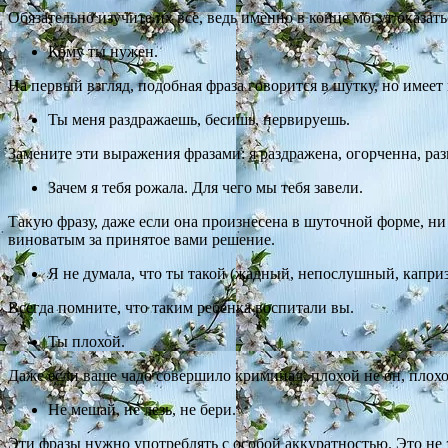
Обязательно изучите их все, ведь именно в конце могут оказат
Кому ты нужен.
На первый взгляд, подобная фраза говорится в шутку, но имее
Ты меня раздражаешь, бесишь, нервируешь.
Замените эти выражения фразами: я раздражена, огорченна, ра
Зачем я тебя рожала. Для чего мы тебя завели.
Такую фразу, даже если она произнесена в шуточной форме, ни
виноватым за принятое вами решение.
Я не думала, что ты такой (жадный, непослушный, каприз
Всегда помните, что таким ребенка воспитали вы.
Ты плохой.
Даже если ваше чадо совершило криминал, плохой не он, плохой
Не мешай, не лезь, не бери.
Эти фразы нужно употреблять с особой аккуратностью. Это не 