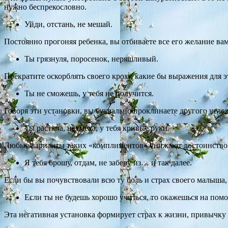
нужно беспрекословно.
Уйди, отстань, не мешай.
Постоянно прогоняя ребенка, вы отбиваете все его желание вам
Ты грязнуля, поросенок, неряшливый.
Прекратите оскорблять своего кроху, какие бы выражения для
Ты не сможешь, у тебя не получится.
Говоря эти установки, вы буквально проклинаете другого челов
Ты растяпа, неумеха, у тебя кривые руки.
Любые варианты таких «комплиментов» унижают достоинство м
Я тебя брошу, отдам, не заберу из… и так далее.
Если бы вы почувствовали всю ту боль и страх своего малыша, 
Если ты не будешь хорошо учиться, то окажешься на помо
Эта негативная установка формирует страх к жизни, привычку 