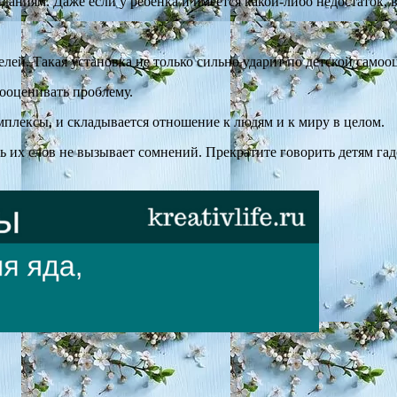
аниям. Даже если у ребенка и имеется какой-либо недостаток, вы
ей. Такая установка не только сильно ударит по детской самооц
дооценивать проблему.
мплексы, и складывается отношение к людям и к миру в целом.
ь их слов не вызывает сомнений. Прекратите говорить детям гадо