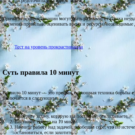
сосредоточиться на одной задаче.
Причины прокрастинации могут быть разными: от страха неуда
неумения правильно оценивать время и ресурсы, необходимые 
Тест на уровень прокрастинации
Суть правила 10 минут
Правило 10 минут — это простая, но мощная техника борьбы с
заключается в следующем:
Выберите задачу, которую вы постоянно откладываете.
Поставьте таймер на 10 минут.
Начните работу над задачей, пообещав себе, что по исте
остановиться, если захотите.