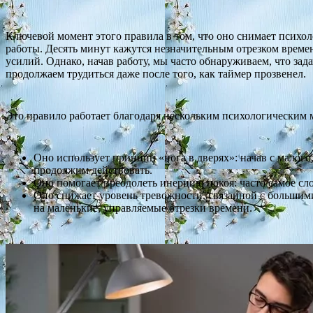
Ключевой момент этого правила в том, что оно снимает психол
работы. Десять минут кажутся незначительным отрезком времен
усилий. Однако, начав работу, мы часто обнаруживаем, что задач
продолжаем трудиться даже после того, как таймер прозвенел.
Это правило работает благодаря нескольким психологическим 
Оно использует принцип «нога в дверях»: начав с малого
продолжим действовать.
Оно помогает преодолеть инерцию покоя: часто самое сл
Оно снижает уровень тревожности, связанной с большим
на маленькие, управляемые отрезки времени.