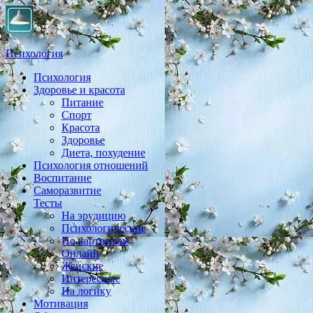
Психология
Психология
Практическая психология, личностный рост, экология,
Здоровье и красота
здоровье, воспитание,
Питание
Спорт
Красота
Здоровье
Диета, похудение
Психология отношений
Воспитание
Саморазвитие
Тесты
На эрудицию
Психологические
По картинкам
Онлайн
Женские
Интересные
На логику
Мотивация