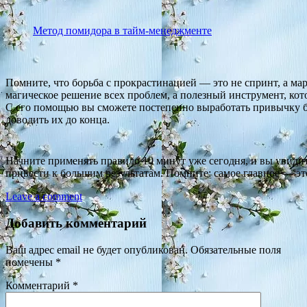
Метод помидора в тайм-менеджменте
Помните, что борьба с прокрастинацией — это не спринт, а ма
магическое решение всех проблем, а полезный инструмент, ко
С его помощью вы сможете постепенно выработать привычку бр
доводить их до конца.
Начните применять правило 10 минут уже сегодня, и вы увидит
привести к большим результатам. Помните: самое главное — эт
Leave a comment
Добавить комментарий
Ваш адрес email не будет опубликован.
Обязательные поля
помечены
*
Комментарий
*