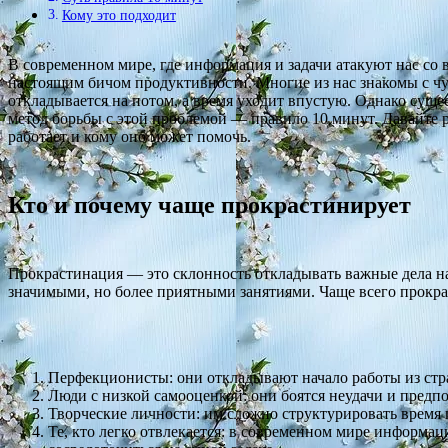
Кому это подходит
В современном мире, где информация и задачи атакуют нас со 
настоящим бичом продуктивности. Многие из нас знакомы с чу
откладывается на потом, а время уходит впустую. Однако суще
метод борьбы с этой проблемой — правило 10 минут. Давайте р
работает и кому оно может помочь.
Кто и почему чаще прокрастинирует
Прокрастинация — это склонность откладывать важные дела на
значимыми, но более приятными занятиями. Чаще всего прокр
Перфекционисты: они откладывают начало работы из страх
Люди с низкой самооценкой: они боятся неудачи и предпо
Творческие личности: им сложно структурировать время 
Те, кто легко отвлекается: в современном мире информа