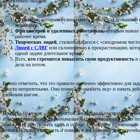
эффективно оно для:
Студентов
, которым нужно начать работу над большими 
экзаменам.
Фрилансеров и удаленных работников
, которым важно
рабочее время.
Творческих людей
, сталкивающихся с «синдромом чисто
Людей с СДВГ
или склонностью к прокрастинации, кото
одной задаче длительное время.
Всех,
кто стремится повысить свою продуктивность
и 
дела на потом.
Важно отметить, что это правило особенно эффективно для зад
просто неприятными. Оно помогает «разбить лед» и начать дейс
сложным шагом.
Правило 10 минут — это простой, но мощный инструмент в бо
помогает преодолеть первоначальное сопротивление и страх пе
нам начать действовать здесь и сейчас. Регулярное применение
повысить продуктивность и помочь в достижении долгосрочны