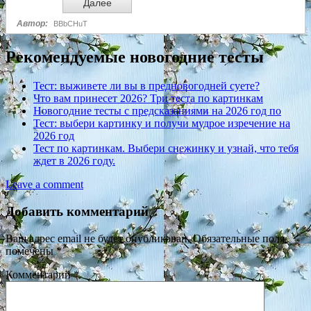
Рекомендуемые новогодние тесты
Тест: выживете ли вы в предновогодней суете?
Что вам принесет 2026? Три теста по картинкам
Новогодние тесты с предсказаниями на 2026 год по
Тест: выбери картинку и получи мудрое изречение на
2026 год
Тест по картинкам. Выбери снежинку и узнай, что тебя
ждет в 2026 году.
Leave a comment
Добавить комментарий
Ваш адрес email не будет опубликован.
Обязательные поля
помечены
*
Комментарий
*