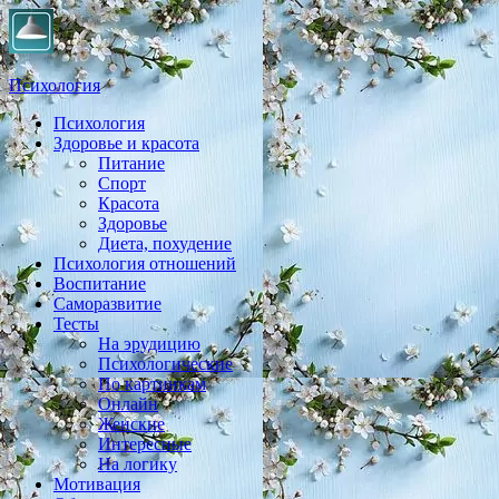
Психология
Психология
Практическая психология, личностный рост, экология,
Здоровье и красота
здоровье, воспитание,
Питание
Спорт
Красота
Здоровье
Диета, похудение
Психология отношений
Воспитание
Саморазвитие
Тесты
На эрудицию
Психологические
По картинкам
Онлайн
Женские
Интересные
На логику
Мотивация