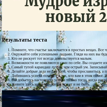
Результаты теста
Помните, что счастье заключается в простых вещах. Все ч
Окружайте себя успешными людьми. Глядя на них вы буде
Кто не рискует тот всегда довольствуется малым.
Возможности не появляются сами по себе. Вы создаете и
Самый тупой карандаш лучше, чем острый ум. Записывай
Делайте добрые дела не для того, чтобы прославиться, а 
Добившись успеха помните о тех, кто вам в этом помог. 
Вы добьетесь настоящего успеха только тогда, когда искр
Живите здесь и сейчас. Завтра может и не быть.