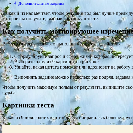
Дополнительные задания
Каждый из нас мечтает, чтобы будущий год был лучше предыдущ
которое вы получите, выбрав картинку в тесте.
Как получить мотивирующее изречени
Все что от требуется – это выполнить 3 простых действия.
Сформулируйте запрос и сферу жизни которая интересует
Выберите одну из 9 картинок на рисунке.
Узнайте, какая цитата поможет или вдохновит на работу в
Выполнять задание можно несколько раз подряд, задавая
Чтобы получить максимум пользы от результата, выпишите свое
судьба.
Картинки теста
Какая из 9 новогодних картинок вам понравилась больше дру