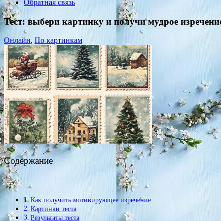
Обратная связь
Тест: выбери картинку и получи мудрое изречение
Онлайн
,
По картинкам
Содержание
Как получить мотивирующее изречение
Картинки теста
Результаты теста