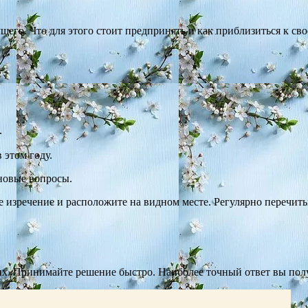
его. Что для этого стоит предпринять и как приблизиться к сво
е
.
 этом году.
 новые вопросы.
 изречение и расположите на видном месте. Регулярно перечитыв
гих. Принимайте решение быстро. Наиболее точный ответ вы по