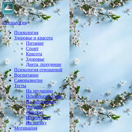
Психология
Психология
Практическая психология, личностный рост, экология, здоровье
Здоровье и красота
Питание
Спорт
Красота
Здоровье
Диета, похудение
Психология отношений
Воспитание
Саморазвитие
Тесты
На эрудицию
Психологические
По картинкам
Онлайн
Женские
Интересные
На логику
Мотивация