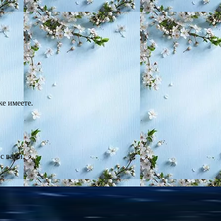
же имеете.
с вами.