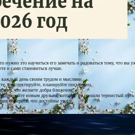
то нужно это научиться его замечать и радоваться тому, что вы у
те и сами становиться лучше.
х каждый день своим трудом и мыслями.
те, конспектируйте, планируйте письменно.
потому, что желаете добра ближним.
Не доверяйте новым друзьям, которые не прошли тернистый путь 
енне поверите, что достойны этого.