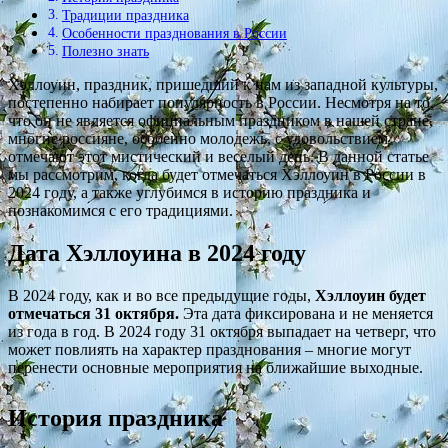
Традиции праздника
Особенности празднования в России
Полезно знать
Хэллоуин, праздник, пришедший к нам из западной культуры,
постепенно набирает популярность в России. Несмотря на то,
что он не является официальным праздником в нашей стране,
многие россияне, особенно молодежь, с удовольствием
отмечают этот мистический и веселый день. В данной статье
мы рассмотрим, когда будет отмечаться Хэллоуин в России в
2024 году, а также углубимся в историю праздника и
познакомимся с его традициями.
Дата Хэллоуина в 2024 году
В 2024 году, как и во все предыдущие годы,
Хэллоуин будет
отмечаться 31 октября.
Эта дата фиксирована и не меняется
из года в год. В 2024 году 31 октября выпадает на четверг, что
может повлиять на характер празднования – многие могут
перенести основные мероприятия на ближайшие выходные.
История праздника