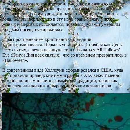
Хэллоуин имеет древние корни, уходящие в кельтскую
культуру. Изначально этот праздник назывался Самайн и
отмечал конец сбора урожая и начало «темной» половины
года. Кельты верили, что в эту ночь грань между миром
живых и мертвых истончается, позволяя духам и умершим
предкам посещать мир живых.
С распространением христианства праздник
трансформировался. Церковь установила 1 ноября как День
всех святых, а вечер накануне стал называться All Hallows’
Eve (Канун Дня всех святых), что со временем превратилось в
«Halloween».
В современном виде Хэллоуин сформировался в США, куда
его привезли ирландские иммигранты в XIX веке. Именно
там появились многие знакомые нам традиции, такие как
«кошелек или жизнь» и вырезание тыкв-светильников.