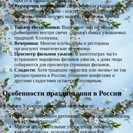
просто в необычные наряды.
Украшение помещений
: Дома и офисы украшают
тематическим декором – искусственной паутиной,
изображениями летучих мышей, скелетов и прочей
«нечисти».
Тыквы-светильники
: Вырезание лиц на тыквах и
размещение внутри свечи – одна из самых узнаваемых
традиций Хэллоуина.
Вечеринки
: Многие клубы, бары и рестораны
организуют тематические вечеринки.
Просмотр фильмов ужасов
: В кинотеатрах часто
устраивают марафоны фильмов ужасов, а дома люди
собираются для просмотра страшных фильмов.
Сладости
: Хотя традиция «кошелек или жизнь» не так
распространена в России, угощение конфетами и
другими сладостями остается популярным.
Особенности празднования в России
В России Хэллоуин имеет свои особенности:
Праздник популярен преимущественно среди молодежи
и в крупных городах.
Многие образовательные учреждения, особенно
языковые школы, используют Хэллоуин как