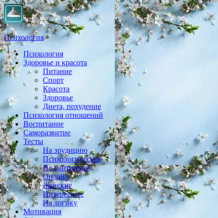
Психология
Психология
Практическая психология, личностный рост, экология,
Здоровье и красота
здоровье, воспитание,
Питание
Спорт
Красота
Здоровье
Диета, похудение
Психология отношений
Воспитание
Саморазвитие
Тесты
На эрудицию
Психологические
По картинкам
Онлайн
Женские
Интересные
На логику
Мотивация