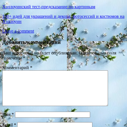
Хэллоуинский тест-предсказание по картинкам
100+ идей для украшений и декора, фотосессий и костюмов на
Хэллоуин
Leave a comment
Добавить комментарий
Ваш адрес email не будет опубликован.
Обязательные поля
помечены
*
Комментарий
*
Имя
*
Email
*