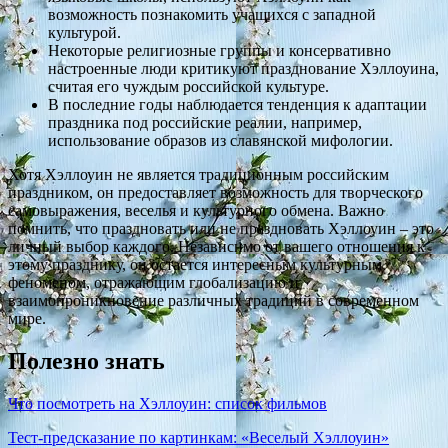
возможность познакомить учащихся с западной
культурой.
Некоторые религиозные группы и консервативно
настроенные люди критикуют празднование Хэллоуина,
считая его чуждым российской культуре.
В последние годы наблюдается тенденция к адаптации
праздника под российские реалии, например,
использование образов из славянской мифологии.
Хотя Хэллоуин не является традиционным российским
праздником, он предоставляет возможность для творческого
самовыражения, веселья и культурного обмена. Важно
помнить, что праздновать или не праздновать Хэллоуин – это
личный выбор каждого. Независимо от вашего отношения к
этому празднику, он остается интересным культурным
феноменом, отражающим глобализацию и
взаимопроникновение различных традиций в современном
мире.
Полезно знать
Что посмотреть на Хэллоуин: список фильмов
Тест-предсказание по картинкам: «Веселый Хэллоуин»