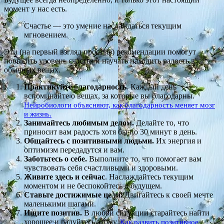
момент у нас есть.
Счастье — это умение наслаждаться текущим
мгновением.
Эти (на первый взгляд простые) рекомендации помогут
повысить уровень счастья и научать находить радость в
обычных вещах.
Практикуйте благодарность
. Каждый день
вспоминайте о вещах, за которые вы благодарны.
Нейробиологи объясняют, как благодарность меняет мозг
и жизнь.
Занимайтесь любимым делом.
Делайте то, что
приносит вам радость хотя бы по 30 минут в день.
Общайтесь с позитивными людьми.
Их энергия и
оптимизм передадутся и вам.
Заботьтесь о себе.
Выполните то, что помогает вам
чувствовать себя счастливыми и здоровыми.
Живите здесь и сейчас
. Наслаждайтесь текущим
моментом и не беспокойтесь о будущем.
Ставьте достижимые цели.
Двигайтесь к своей мечте
маленькими шагами.
Ищите позитив.
В любой ситуации старайтесь найти
хорошее и радуйтесь этому.
Как развить позитивное