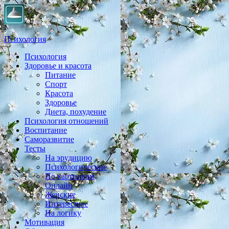
Психология
Психология
Практическая психология, личностный рост, экология,
Здоровье и красота
здоровье, воспитание,
Питание
Спорт
Красота
Здоровье
Диета, похудение
Психология отношений
Воспитание
Саморазвитие
Тесты
На эрудицию
Психологические
По картинкам
Онлайн
Женские
Интересные
На логику
Мотивация