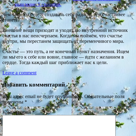
мышление: 5 способов.
Чем чаще вы будете создавать себе радость, тем счастливее
станете!
Внешние вещи приходят и уходят, но внутренний источник
счастья в нас неисчерпаем. Когда мы поймём, что счастье
внутри, мы перестанем защищать от переменчивого мира.
Счастье — это путь, а не конечный пункт назначения. Ищем
ли мы его к себе или вовне, главное — идти с желанием в
сердце. Тогда каждый шаг приближает нас к цели.
Leave a comment
Добавить комментарий
Ваш адрес email не будет опубликован.
Обязательные поля
помечены
*
Комментарий
*