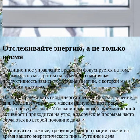
Отслеживайте энергию, а не только
время
Традиционное управление временем фокусируется на том,
сколько часов мы тратим на задачи. Но настоящая
продуктивность зависит от уровня энергии, с которой мы
подходим к этим задачам.
Начните отслеживать свои энергетические циклы в течение
дня. Когда вы чувствуете максимальную концентрацию?
Когда наступает спад? У большинства людей пик умственной
активности приходится на утро, а творческие прорывы часто
случаются во второй половине дня.
Планируйте сложные, требующие концентрации задачи на
время вашего энергетического пика. Рутинные дела