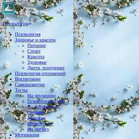
Психология
Психология
Практическая психология, личностный рост, экология,
Здоровье и красота
здоровье, воспитание,
Питание
Спорт
Красота
Здоровье
Диета, похудение
Психология отношений
Воспитание
Саморазвитие
Тесты
На эрудицию
Психологические
По картинкам
Онлайн
Женские
Интересные
На логику
Мотивация