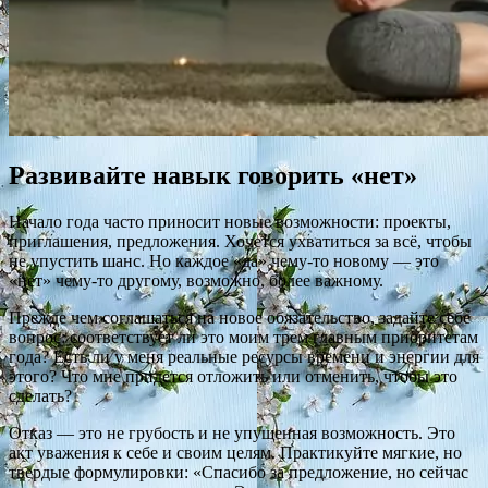
Развивайте навык говорить «нет»
Начало года часто приносит новые возможности: проекты,
приглашения, предложения. Хочется ухватиться за всё, чтобы
не упустить шанс. Но каждое «да» чему-то новому — это
«нет» чему-то другому, возможно, более важному.
Прежде чем соглашаться на новое обязательство, задайте себе
вопрос: соответствует ли это моим трем главным приоритетам
года? Есть ли у меня реальные ресурсы времени и энергии для
этого? Что мне придется отложить или отменить, чтобы это
сделать?
Отказ — это не грубость и не упущенная возможность. Это
акт уважения к себе и своим целям. Практикуйте мягкие, но
твердые формулировки: «Спасибо за предложение, но сейчас