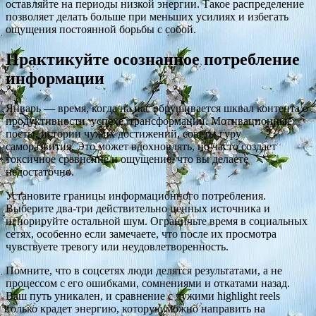
оставляйте на периоды низкой энергии. Такое распределение
позволяет делать больше при меньших усилиях и избегать
ощущения постоянной борьбы с собой.
Практикуйте осознанное потребление
информации
Январь — время, когда на нас обрушивается шквал контента о
продуктивности, успехе, трансформации. Мотивационные
посты, истории чужих достижений, советы гуру
саморазвития. Это может вдохновлять, но часто создает
токсичное сравнение и ощущение, что вы делаете
недостаточно.
Установите границы информационного потребления.
Выберите два-три действительно ценных источника и
игнорируйте остальной шум. Ограничьте время в социальных
сетях, особенно если замечаете, что после их просмотра
чувствуете тревогу или неудовлетворенность.
Помните, что в соцсетях люди делятся результатами, а не
процессом с его ошибками, сомнениями и откатами назад.
Ваш путь уникален, и сравнение с чужими highlight reels
только крадет энергию, которую можно направить на