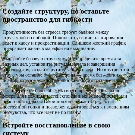
Создайте структуру, но оставьте
пространство для гибкости
Продуктивность без стресса требует баланса между
структурой и свободой. Полное отсутствие планирования
ведет к хаосу и прокрастинации. Слишком жесткий график
превращает жизнь в марафон на выживание.
Выстройте базовую структуру дня: определите время для
важных дел, установите ритуалы начала и завершения
рабочего дня, создайте рутину заботы о себе. Но внутри этой
структуры оставьте буферные зоны — время без жестких
планов, которое можно использовать по обстоятельствам.
Планируйте не более 60-70% своего времени. Остальное —
резерв для неожиданностей, спонтанных возможностей или
просто для отдыха. Такой подход снижает стресс от
постоянной гонки и позволяет адаптироваться к изменениям
без чувства, что всё идет не по плану.
Встройте восстановление в свою
систему