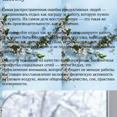
Самая распространенная ошибка продуктивных людей —
воспринимать отдых как награду за работу, которую нужно
заслужить. На самом деле восстановление — это такая же
часть производительности, как и действие.
Запланируйте отдых так же серьезно, как планируете работу.
Это может быть ежедневная вечерняя прогулка, выходной без
гаджетов, час чтения перед сном, встреча с друзьями. Важно,
чтобы это было регулярно и не подлежало отмене «по важным
причинам».
Обратите внимание на качество восстановления. Бесконечная
прокрутка социальных сетей — это не отдых, это
переключение внимания, которое истощает не меньше работы.
Настоящее восстановление включает физическую активность
на свежем воздухе, живое общение, творчество, сон, практики
осознанности.