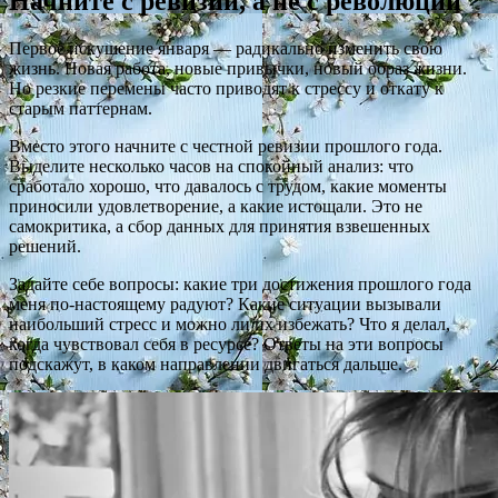
Начните с ревизии, а не с революции
Первое искушение января — радикально изменить свою
жизнь. Новая работа, новые привычки, новый образ жизни.
Но резкие перемены часто приводят к стрессу и откату к
старым паттернам.
Вместо этого начните с честной ревизии прошлого года.
Выделите несколько часов на спокойный анализ: что
сработало хорошо, что давалось с трудом, какие моменты
приносили удовлетворение, а какие истощали. Это не
самокритика, а сбор данных для принятия взвешенных
решений.
Задайте себе вопросы: какие три достижения прошлого года
меня по-настоящему радуют? Какие ситуации вызывали
наибольший стресс и можно ли их избежать? Что я делал,
когда чувствовал себя в ресурсе? Ответы на эти вопросы
подскажут, в каком направлении двигаться дальше.