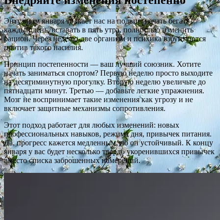
Внедряйте изменения постепенно
Энтузиазм января толкает нас на подвиг: начать бегать
каждый день, вставать в пять утра, полностью изменить
рацион. Через неделю-две организм и психика взбунтуются
против такого насилия.
Принцип постепенности — ваш лучший союзник. Хотите
начать заниматься спортом? Первую неделю просто выходите
на десятиминутную прогулку. Вторую неделю увеличьте до
пятнадцати минут. Третью — добавьте легкие упражнения.
Мозг не воспринимает такие изменения как угрозу и не
включает защитные механизмы сопротивления.
Этот подход работает для любых изменений: новых
профессиональных навыков, режима дня, привычек питания.
Да, прогресс кажется медленным, но он устойчивый. К концу
января у вас будет несколько твердо укоренившихся привычек
вместо списка заброшенных намерений.