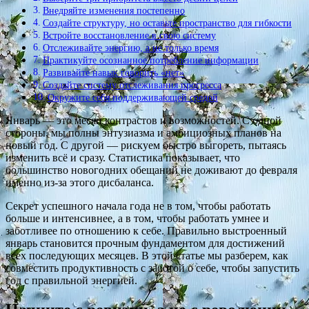
Внедряйте изменения постепенно
Создайте структуру, но оставьте пространство для гибкости
Встройте восстановление в свою систему
Отслеживайте энергию, а не только время
Практикуйте осознанное потребление информации
Развивайте навык говорить «нет»
Создайте систему отслеживания прогресса
Окружите себя поддерживающей средой
Январь — это месяц контрастов и возможностей. С одной
стороны, мы полны энтузиазма и амбициозных планов на
новый год. С другой — рискуем быстро выгореть, пытаясь
изменить всё и сразу. Статистика показывает, что
большинство новогодних обещаний не доживают до февраля
именно из-за этого дисбаланса.
Секрет успешного начала года не в том, чтобы работать
больше и интенсивнее, а в том, чтобы работать умнее и
заботливее по отношению к себе. Правильно выстроенный
январь становится прочным фундаментом для достижений
всех последующих месяцев. В этой статье мы разберем, как
совместить продуктивность с заботой о себе, чтобы запустить
год с правильной энергией.