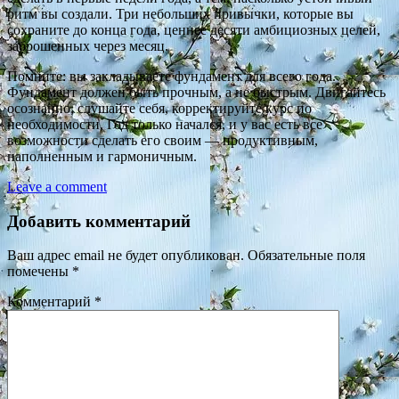
ритм вы создали. Три небольших привычки, которые вы
сохраните до конца года, ценнее десяти амбициозных целей,
заброшенных через месяц.
Помните: вы закладываете фундамент для всего года.
Фундамент должен быть прочным, а не быстрым. Двигайтесь
осознанно, слушайте себя, корректируйте курс по
необходимости. Год только начался, и у вас есть все
возможности сделать его своим — продуктивным,
наполненным и гармоничным.
Leave a comment
Добавить комментарий
Ваш адрес email не будет опубликован.
Обязательные поля
помечены
*
Комментарий
*