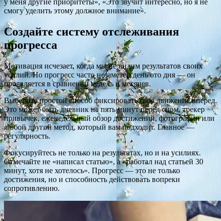
у меня другие приоритеты», «Это звучит интересно, но я не
смогу уделить этому должное внимание».
Создайте систему отслеживания
прогресса
Мотивация исчезает, когда мы не видим результатов своих
усилий. Но прогресс часто незаметен день ото дня — он
проявляется в сравнении недель и месяцев.
Выберите простой способ фиксировать свое движение вперед.
Это может быть дневник на пять минут перед сном, трекер
привычек, еженедельный обзор достижений, фотографии или
любой другой метод, который вам подходит. Главное —
регулярность.
Фокусируйтесь не только на результатах, но и на усилиях.
Отмечайте не «написал статью», а «работал над статьей 30
минут, хотя не хотелось». Прогресс — это не только
достижения, но и способность действовать вопреки
сопротивлению.