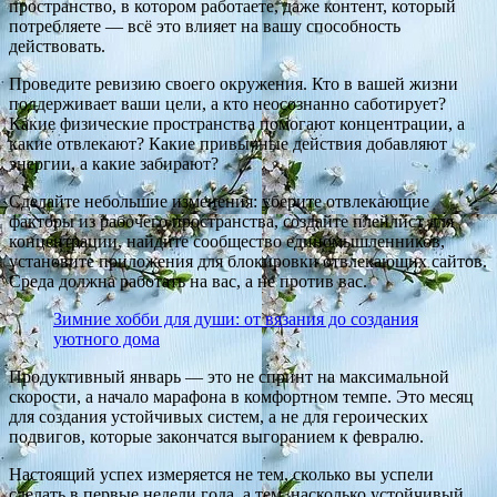
пространство, в котором работаете, даже контент, который
потребляете — всё это влияет на вашу способность
действовать.
Проведите ревизию своего окружения. Кто в вашей жизни
поддерживает ваши цели, а кто неосознанно саботирует?
Какие физические пространства помогают концентрации, а
какие отвлекают? Какие привычные действия добавляют
энергии, а какие забирают?
Сделайте небольшие изменения: уберите отвлекающие
факторы из рабочего пространства, создайте плейлист для
концентрации, найдите сообщество единомышленников,
установите приложения для блокировки отвлекающих сайтов.
Среда должна работать на вас, а не против вас.
Зимние хобби для души: от вязания до создания
уютного дома
Продуктивный январь — это не спринт на максимальной
скорости, а начало марафона в комфортном темпе. Это месяц
для создания устойчивых систем, а не для героических
подвигов, которые закончатся выгоранием к февралю.
Настоящий успех измеряется не тем, сколько вы успели
сделать в первые недели года, а тем, насколько устойчивый