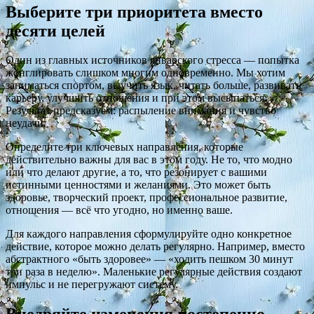
Выберите три приоритета вместо
десяти целей
Один из главных источников январского стресса — попытка
жонглировать слишком многим одновременно. Мы хотим
заниматься спортом, выучить язык, читать больше, развивать
карьеру, улучшить отношения и при этом высыпаться.
Результат предсказуем: распыление внимания и чувство
неудачи.
Определите три ключевых направления, которые
действительно важны для вас в этом году. Не то, что модно
или что делают другие, а то, что резонирует с вашими
истинными ценностями и желаниями. Это может быть
здоровье, творческий проект, профессиональное развитие,
отношения — всё что угодно, но именно ваше.
Для каждого направления сформулируйте одно конкретное
действие, которое можно делать регулярно. Например, вместо
абстрактного «быть здоровее» — «ходить пешком 30 минут
три раза в неделю». Маленькие регулярные действия создают
импульс и не перегружают систему.