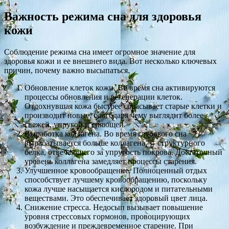
Важность режима сна для здоровья
кожи
Соблюдение режима сна имеет огромное значение для
здоровья кожи и ее внешнего вида. Вот несколько ключевых
причин, почему важно высыпаться.
Обновление клеток кожи. Во время сна активируются
процессы обновления и регенерации клеток.
Отдохнувшая кожа быстрее сбрасывает старые клетки и
производит новые, благодаря чему выглядит более
свежей, упругой и сияющей.
Выработка коллагена. Во время глубокого сна
вырабатывается больше коллагена — структурного
белка, отвечающего за упругость покрова. Достаточный
уровень коллагена замедляет процессы старения.
Улучшенное кровообращение. Полноценный отдых
способствует лучшему кровообращению, поскольку
кожа лучше насыщается кислородом и питательными
веществами. Это обеспечивает здоровый цвет лица.
Снижение стресса. Недосып вызывает повышение
уровня стрессовых гормонов, провоцирующих
возбуждение и преждевременное старение. При