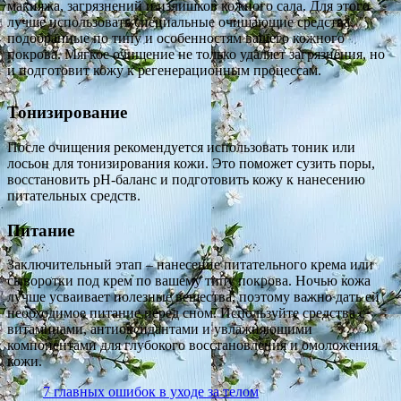
макияжа, загрязнений и излишков кожного сала. Для этого
лучше использовать специальные очищающие средства,
подобранные по типу и особенностям вашего кожного
покрова. Мягкое очищение не только удаляет загрязнения, но
и подготовит кожу к регенерационным процессам.
Тонизирование
После очищения рекомендуется использовать тоник или
лосьон для тонизирования кожи. Это поможет сузить поры,
восстановить pH-баланс и подготовить кожу к нанесению
питательных средств.
Питание
Заключительный этап – нанесение питательного крема или
сыворотки под крем по вашему типу покрова. Ночью кожа
лучше усваивает полезные вещества, поэтому важно дать ей
необходимое питание перед сном. Используйте средства с
витаминами, антиоксидантами и увлажняющими
компонентами для глубокого восстановления и омоложения
кожи.
7 главных ошибок в уходе за телом