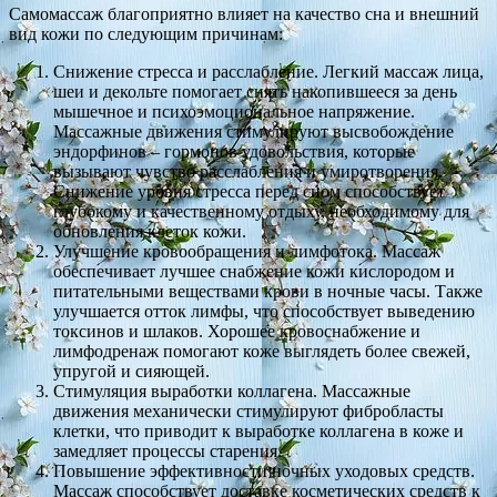
Самомассаж благоприятно влияет на качество сна и внешний
вид кожи по следующим причинам:
Снижение стресса и расслабление. Легкий массаж лица,
шеи и декольте помогает снять накопившееся за день
мышечное и психоэмоциональное напряжение.
Массажные движения стимулируют высвобождение
эндорфинов – гормонов удовольствия, которые
вызывают чувство расслабления и умиротворения.
Снижение уровня стресса перед сном способствует
глубокому и качественному отдыху, необходимому для
обновления клеток кожи.
Улучшение кровообращения и лимфотока. Массаж
обеспечивает лучшее снабжение кожи кислородом и
питательными веществами крови в ночные часы. Также
улучшается отток лимфы, что способствует выведению
токсинов и шлаков. Хорошее кровоснабжение и
лимфодренаж помогают коже выглядеть более свежей,
упругой и сияющей.
Стимуляция выработки коллагена. Массажные
движения механически стимулируют фибробласты
клетки, что приводит к выработке коллагена в коже и
замедляет процессы старения.
Повышение эффективности ночных уходовых средств.
Массаж способствует доставке косметических средств к