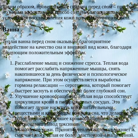
Таким образом, проветривание спальни перед сном – простой,
но весьма эффективный способ создать благоприятные
условия для восстановления кожи во время ночного отдыха.
Ванна
Теплая ванна перед сном оказывает благоприятное
воздействие на качество сна и внешний вид кожи, благодаря
следующим положительным эффектам.
Расслабление мышц и снижение стресса. Теплая вода
помогает расслабить напряженные мышцы, снять
накопившееся за день физическое и психологическое
напряжение. При этом осуществляется выработка
гормона релаксации — серотонина, который помогает
быстрее заснуть и обеспечивает более глубокий сон.
Улучшение кровообращения. Теплая вода способствует
циркуляции крови в поверхностных сосудах. Это
помогает лучше насытить кожу питательными
веществами и кислородом во время сна, что делает ее
более здоровой. Хорошее кровообращение также
обеспечивает вывод токсинов.
Увлажнение кожи. Принятие теплой ванны увлажняет и
смягчает кожу, делая ее более эластичной и напитанной.