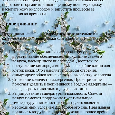
подготовить организм к полноценному ночному отдыху,
насытить кожу кислородом и запустить процессы ее
обновления во время сна.
Проветривание
Проветривание спальни перед сном положительно влияет на
качество сна и состояние кожи благодаря следующим
факторам.
Повышение содержания кислорода. Регулярное
проветривание обеспечивает циркуляцию свежего
воздуха, насыщенного кислородом. Достаточное
поступление кислорода во время сна крайне важно для
клеток кожи. Это замедляет процессы старения,
стимулирует обновление клеток и выработку коллагена.
Снижение количества аллергенов. Проветривание
помогает удалить накопившиеся в воздухе аллергены —
пыль, шерсть животных и другие частицы.
Регулирование температуры и влажности. Свежий
воздух помогает поддерживать оптимальную
температуру и влажность в спальне, что является
необходимым условием для здорового сна. Правильная
влажность воздуха пересыхание кожи в ночное время.