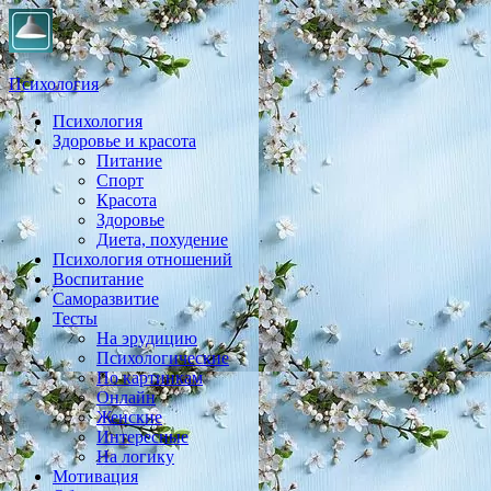
Психология
Психология
Практическая психология, личностный рост, экология,
Здоровье и красота
здоровье, воспитание,
Питание
Спорт
Красота
Здоровье
Диета, похудение
Психология отношений
Воспитание
Саморазвитие
Тесты
На эрудицию
Психологические
По картинкам
Онлайн
Женские
Интересные
На логику
Мотивация