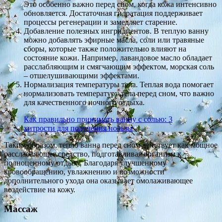
Это особенно важно перед сном, когда кожа интенсивно
обновляется. Достаточная гидратация поддерживает
процессы регенерации и замедляет старение.
Добавление полезных ингридиентов. В теплую ванну
можно добавлять эфирные масла, соли или травяные
сборы, которые также положительно влияют на
состояние кожи. Например, лавандовое масло обладает
расслабляющим и смягчающим эффектом, морская соль
– отшелушивающими эффектами.
Нормализация температуры тела. Теплая вода помогает
нормализовать температуру тела перед сном, что важно
для качественного ночного отдыха.
Как правильно принимать ванну с солью: 3
хитрости для получения пользы
Таким образом, тепло ванна перед сном действует как мощное
расслабляющее средство, подготавливая организм к
полноценному отдыху. Благодаря улучшенному
кровообращению, увлажнению и возможности
дополнительного ухода она оказывает омолаживающее
воздействие на кожу.
Массаж