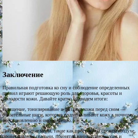
Заключение
Правильная подготовка ко сну и соблюдение определенных
правил играют решающую роль для здоровья, красоты и
молодости кожи. Давайте кратко подведем итоги:
Очищение, тонизирование и питание кожи перед сном —
обязательные шаги, которые подготавливают кожу к ночному
восстановлению и омоложению.
Дополнительные меры, такие как прогулка на свежем воздухе,
проветривание спальни, принятие ванны, самомассаж и