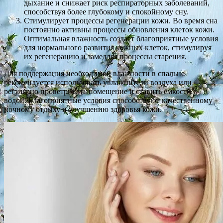
дыхание и снижает риск респираторных заболеваний,
способствуя более глубокому и спокойному сну.
Стимулирует процессы регенерации кожи. Во время сна
постоянно активны процессы обновления клеток кожи.
Оптимальная влажность создает благоприятные условия
для нормального развития кожных клеток, стимулируя
их регенерацию и замедляя процессы старения.
Для поддержания необходимой влажности в спальне
рекомендуется использовать увлажнители воздуха или
регулярно проветривать помещение и ставить емкости с
водой. Благоприятные условия способствуют качественному
ночному отдыху и улучшению здоровья кожи.