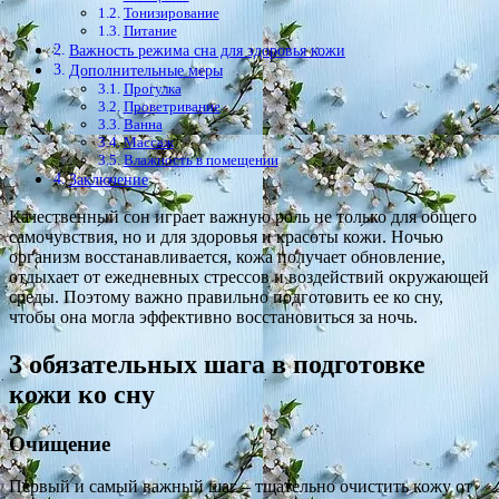
Тонизирование
Питание
Важность режима сна для здоровья кожи
Дополнительные меры
Прогулка
Проветривание
Ванна
Массаж
Влажность в помещении
Заключение
Качественный сон играет важную роль не только для общего
самочувствия, но и для здоровья и красоты кожи. Ночью
организм восстанавливается, кожа получает обновление,
отдыхает от ежедневных стрессов и воздействий окружающей
среды. Поэтому важно правильно подготовить ее ко сну,
чтобы она могла эффективно восстановиться за ночь.
3 обязательных шага в подготовке
кожи ко сну
Очищение
Первый и самый важный шаг – тщательно очистить кожу от