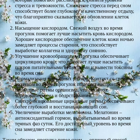
стресса и тревожности. Снижение стресса перед сном
способствует более глубокому и качественному отдыху,
что благоприятно сказывается на обновлении клеток
кожи.
Насыщение кислородом. Свежий воздух во время
прогулок помогает лучше насытить кровь кислородом.
Хорошее кислородное обеспечение клеток кожи ночью
замедляет процессы старения, что способствует
выработке коллагена и здоровому сиянию.
Улучшение кровообращения. Прогулка обеспечивает
циркуляцию крови, что помогает лучше насытить
покров питательными веществами и вывести токсины
во время сна.
Нормализация циркадных ритмов. Контакт со свежим
воздухом во время прогулок помогает настроить
циркадные ритмы организма, что связано с
чередованием сна и бодрствования.
Синхронизированные циркадные ритмы обеспечивают
более глубокий и восстанавливающий сон.
Увеличение выработки мелатонина. Мелатонин –
антиоксидантный гормон, вырабатываемый во время
темных фаз суток. Его достаточный уровень во время
сна замедляет старение кожи.
Таким образом, прогулка перед сном — отличный способ