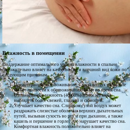
Влажность в помещении
Поддержание оптимального уровня влажности в спальне
положительно влияет на качество сна и внешний вид кожи по
следующим причинам.
Предотвращает обезвоживание. Сухой воздух в спальне
может привести к обезвоживанию кожи во время сна.
Оптимальная влажность (40-60%) помогает коже
выглядеть более свежей, гладкой и сияющей.
Улучшает качество сна. Слишком сухой воздух может
раздражать слизистые оболочки верхних дыхательных
путей, вызывая сухость во рту и при дыхании, а также
кашель и першение в горле. Это нарушает качество сна.
Комфортная влажность положительно влияет на