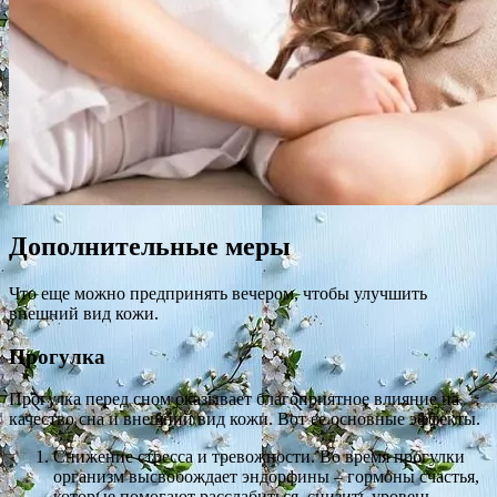
Дополнительные меры
Что еще можно предпринять вечером, чтобы улучшить
внешний вид кожи.
Прогулка
Прогулка перед сном оказывает благоприятное влияние на
качество сна и внешний вид кожи. Вот ее основные эффекты.
Снижение стресса и тревожности. Во время прогулки
организм высвобождает эндорфины – гормоны счастья,
которые помогают расслабиться, снизить уровень