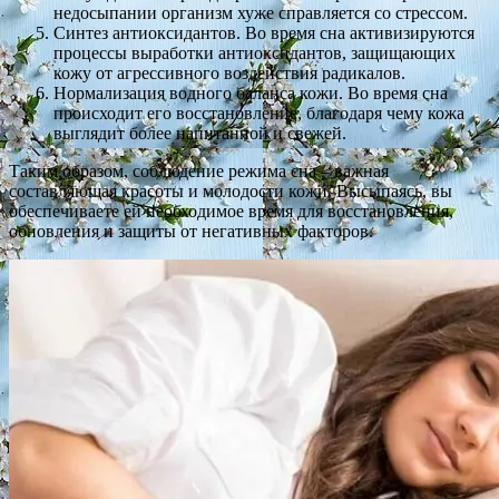
недосыпании организм хуже справляется со стрессом.
Синтез антиоксидантов. Во время сна активизируются
процессы выработки антиоксидантов, защищающих
кожу от агрессивного воздействия радикалов.
Нормализация водного баланса кожи. Во время сна
происходит его восстановление, благодаря чему кожа
выглядит более напитанной и свежей.
Таким образом, соблюдение режима сна – важная
составляющая красоты и молодости кожи. Высыпаясь, вы
обеспечиваете ей необходимое время для восстановления,
обновления и защиты от негативных факторов.