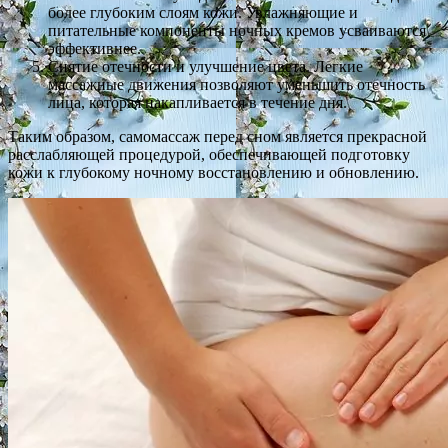
более глубоким слоям кожи. Увлажняющие и
питательные компоненты ночных кремов усваиваются
эффективнее.
Снятие отечности и улучшение цвета. Легкие
массажные движения позволяют уменьшить отечность
лица, которая накапливается в течение дня.
Таким образом, самомассаж перед сном является прекрасной
расслабляющей процедурой, обеспечивающей подготовку
кожи к глубокому ночному восстановлению и обновлению.