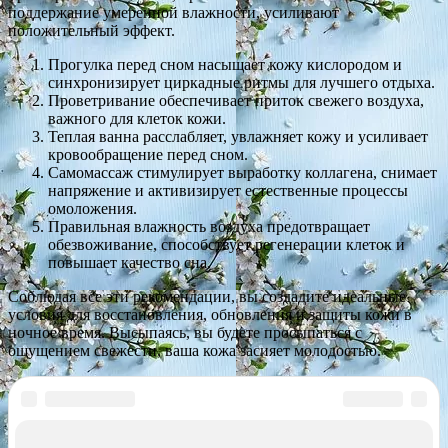
поддержание умеренной влажности, усиливают
положительный эффект.
Прогулка перед сном насыщает кожу кислородом и
синхронизирует циркадные ритмы для лучшего отдыха.
Проветривание обеспечивает приток свежего воздуха,
важного для клеток кожи.
Теплая ванна расслабляет, увлажняет кожу и усиливает
кровообращение перед сном.
Самомассаж стимулирует выработку коллагена, снимает
напряжение и активизирует естественные процессы
омоложения.
Правильная влажность воздуха предотвращает
обезвоживание, способствует регенерации клеток и
повышает качество сна.
Соблюдая все эти рекомендации, вы создадите идеальные
условия для восстановления, обновления и защиты кожи в
ночное время. Высыпаясь, вы будете просыпаться с
ощущением свежести, ваша кожа засияет молодостью.