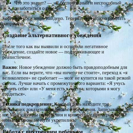
Что это значит? — «Я беспомощный и неспособный
позаботиться о себе»
Корневое убеждение найдено. Теперь с ним можно работать
напрямую.
Создание альтернативного убеждения
После того как вы выявили и оспорили негативное
убеждение, создайте новое — поддерживающее и
реалистичное.
Важно
: Новое убеждение должно быть правдоподобным для
вас. Если вы верите, что «вы ничего не стоите», переход к «я
великолепен» не сработает — мозг не купится на такой резкий
скачок. Лучше начать с промежуточного варианта: «Я учусь
ценить себя» или «У меня есть качества, которыми я могу
гордиться».
Техника подкрепления
: Каждый день находите три
небольших доказательства нового убеждения. Записывайте
их. Мозгу нужны повторения и конкретные примеры, чтобы
новые нейронные пути укрепились.
Работа с внутренним ребёнком