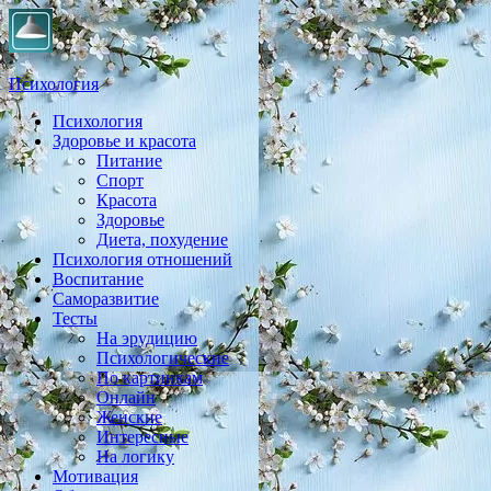
Психология
Психология
Практическая психология, личностный рост, экология,
Здоровье и красота
здоровье, воспитание,
Питание
Спорт
Красота
Здоровье
Диета, похудение
Психология отношений
Воспитание
Саморазвитие
Тесты
На эрудицию
Психологические
По картинкам
Онлайн
Женские
Интересные
На логику
Мотивация