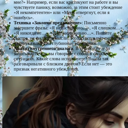
мне?» Например, если вас критикуют на работе и вы
чувствуете панику, возможно, за этим стоит убеждение
«Я некомпетентен» или «Меня отвергнут, если я
ошибусь».
Техника «Закончи предложение»
: Письменно
завершите фразы: «Я недостаточно…», «Я слишком…»,
«Я никогда не…», «Я не заслуживаю…». Пишите
быстро, не фильтруя мысли. То, что всплывёт первым,
часто указывает на глубинные убеждения.
Анализ внутреннего диалога
: В течение недели
записывайте, как вы говорите с собой в сложных
ситуациях. Какие слова используете? Вы бы так
разговаривали с близким другом? Если нет — это
признак негативного убеждения.