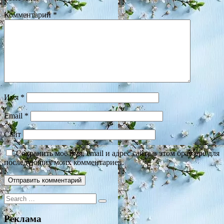
Комментарий
*
Имя
*
Email
*
Сайт
Сохранить моё имя, email и адрес сайта в этом браузере для
последующих моих комментариев.
Search
for:
Реклама