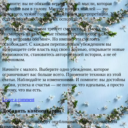
Помните: вы не обязаны верить каждой мысли, которая
приходит вам в голову. Многие из этих мыслей — эхо
прошлого, чужие голоса, искажённые интерпретации. У вас
есть право и способность их оспорить.
Работа с убеждениями требует смелости — смелости
посмотреть на свои самые тёмные страхи о себе и сказать:
«Это неправда обо мне». Но именно эта смелость
освобождает. С каждым переписанным убеждением вы
возвращаете себе власть над своей жизнью, открываете новые
возможности, становитесь автором своей истории, а не её
пленником.
Начните с малого. Выберите одно убеждение, которое
ограничивает вас больше всего. Примените техники из этой
статьи. Наблюдайте за изменениями. И помните: вы достойны
любви, успеха и счастья — не потому, что идеальны, а просто
потому, что вы есть.
Leave a comment
Добавить комментарий
Ваш адрес email не будет опубликован.
Обязательные поля
помечены
*