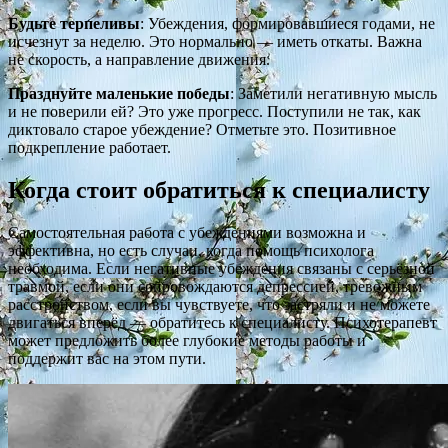
Будьте терпеливы
: Убеждения, формировавшиеся годами, не
исчезнут за неделю. Это нормально — иметь откаты. Важна
не скорость, а направление движения.
Празднуйте маленькие победы
: Заметили негативную мысль
и не поверили ей? Это уже прогресс. Поступили не так, как
диктовало старое убеждение? Отметьте это. Позитивное
подкрепление работает.
Когда стоит обратиться к специалисту
Самостоятельная работа с убеждениями возможна и
эффективна, но есть случаи, когда помощь психолога
необходима. Если негативные убеждения связаны с серьёзной
травмой, если они сопровождаются депрессией, тревожным
расстройством, если вы чувствуете, что застряли и не можете
двигаться вперёд — обратитесь к специалисту. Психотерапевт
может предложить более глубокие методы работы и
поддержит вас на этом пути.