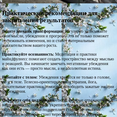
Практические рекомендации для
закрепления результатов
Ведите дневник трансформации
: Регулярно записывайте
свои мысли, убеждения и прогресс. Это не только поможет
отслеживать изменения, но и станет материальным
доказательством вашего роста.
Практикуйте осознанность
: Медитация и практики
майндфулнесс помогают создать пространство между мыслью
и реакцией. Вы начинаете замечать негативные убеждения
как они есть — просто мысли, а не абсолютная истина.
Работайте с телом
: Убеждения хранятся не только в голове,
но и в теле. Телесно-ориентированная терапия, йога,
дыхательные практики помогают освободить зажатые эмоции
и убеждения.
Окружите себя поддержкой
: Люди, которые отражают вам
вашу ценность, помогают укрепить новые убеждения. Если
окружение постоянно подкрепляет старые негативные
паттерны, возможно, стоит пересмотреть круг общения.