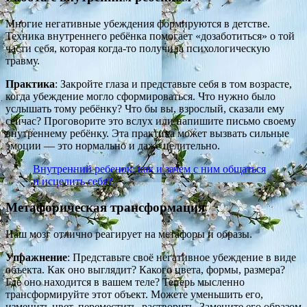
Многие негативные убеждения формируются в детстве.
Техника внутреннего ребёнка помогает «дозаботиться» о той
части себя, которая когда-то получила психологическую
травму.
Практика
: Закройте глаза и представьте себя в том возрасте,
когда убеждение могло сформироваться. Что нужно было
услышать тому ребёнку? Что бы вы, взрослый, сказали ему
сейчас? Проговорите это вслух или напишите письмо своему
внутреннему ребёнку. Эта практика может вызвать сильные
эмоции — это нормально и даже целительно.
Внутренний ребенок: как и зачем с ним общаться
и исцелить себя?
Метафорическая трансформация
Наш мозг отлично реагирует на метафоры и образы.
Упражнение
: Представьте своё негативное убеждение в виде
объекта. Как оно выглядит? Какого цвета, формы, размера?
Где оно находится в вашем теле? Теперь мысленно
трансформируйте этот объект. Можете уменьшить его,
изменить цвет, переместить, растворить. Замените его образом