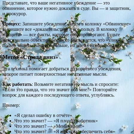
Представьте, что ваше негативное убеждение — это
обвинение, которое нужно доказать в суде. Вы — и защитник,
и прокурор.
Процесс
: Запишите убеждение. Затем в колонку «Обвинение»
выпишите все «доказательства» в его пользу. В колонку
«Защита» — все факты, которые его опровергают. Будьте
максимально объективны. Часто оказывается, что «улик» в
пользу защиты намного больше, но мы их игнорировали.
Метод «Стрела вниз»
Эта техника помогает добраться до корневого убеждения,
которое питает поверхностные негативные мысли.
Как работать
: Возьмите негативную мысль и спросите:
«Если это правда, что это значит обо мне?» Повторяйте
вопрос для каждого последующего ответа, углубляясь.
Пример:
«Я сделал ошибку в отчёте»
Что это значит? — «Я плохой работник»
Что это значит? — «Меня уволят»
Что это значит? — «Я не смогу обеспечить себя»