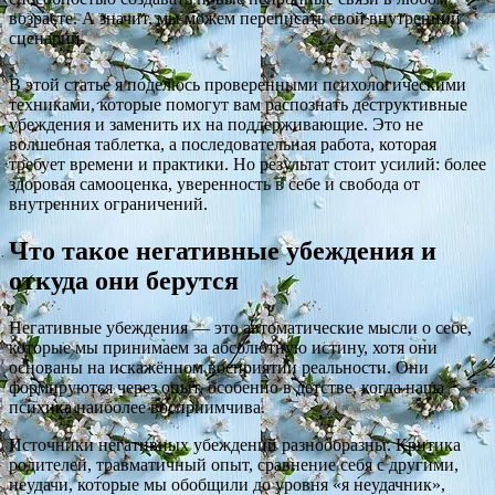
возрасте. А значит, мы можем переписать свой внутренний
сценарий.
В этой статье я поделюсь проверенными психологическими
техниками, которые помогут вам распознать деструктивные
убеждения и заменить их на поддерживающие. Это не
волшебная таблетка, а последовательная работа, которая
требует времени и практики. Но результат стоит усилий: более
здоровая самооценка, уверенность в себе и свобода от
внутренних ограничений.
Что такое негативные убеждения и
откуда они берутся
Негативные убеждения — это автоматические мысли о себе,
которые мы принимаем за абсолютную истину, хотя они
основаны на искажённом восприятии реальности. Они
формируются через опыт, особенно в детстве, когда наша
психика наиболее восприимчива.
Источники негативных убеждений разнообразны. Критика
родителей, травматичный опыт, сравнение себя с другими,
неудачи, которые мы обобщили до уровня «я неудачник»,