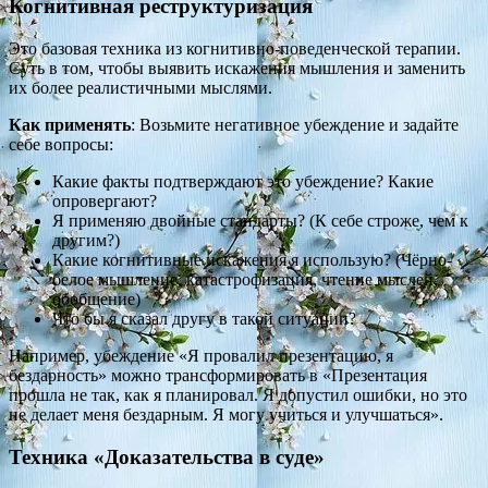
Когнитивная реструктуризация
Это базовая техника из когнитивно-поведенческой терапии.
Суть в том, чтобы выявить искажения мышления и заменить
их более реалистичными мыслями.
Как применять
: Возьмите негативное убеждение и задайте
себе вопросы:
Какие факты подтверждают это убеждение? Какие
опровергают?
Я применяю двойные стандарты? (К себе строже, чем к
другим?)
Какие когнитивные искажения я использую? (Чёрно-
белое мышление, катастрофизация, чтение мыслей,
обобщение)
Что бы я сказал другу в такой ситуации?
Например, убеждение «Я провалил презентацию, я
бездарность» можно трансформировать в «Презентация
прошла не так, как я планировал. Я допустил ошибки, но это
не делает меня бездарным. Я могу учиться и улучшаться».
Техника «Доказательства в суде»