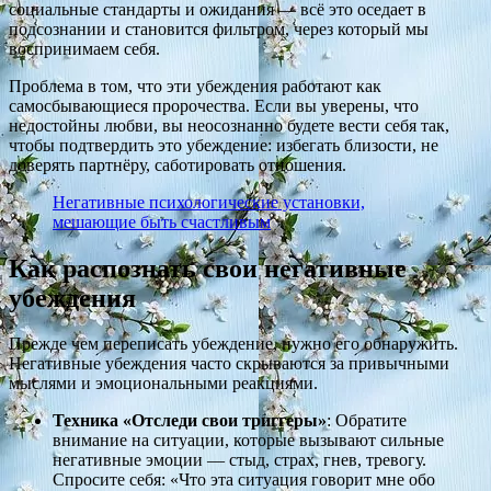
социальные стандарты и ожидания — всё это оседает в
подсознании и становится фильтром, через который мы
воспринимаем себя.
Проблема в том, что эти убеждения работают как
самосбывающиеся пророчества. Если вы уверены, что
недостойны любви, вы неосознанно будете вести себя так,
чтобы подтвердить это убеждение: избегать близости, не
доверять партнёру, саботировать отношения.
Негативные психологические установки,
мешающие быть счастливым
Как распознать свои негативные
убеждения
Прежде чем переписать убеждение, нужно его обнаружить.
Негативные убеждения часто скрываются за привычными
мыслями и эмоциональными реакциями.
Техника «Отследи свои триггеры»
: Обратите
внимание на ситуации, которые вызывают сильные
негативные эмоции — стыд, страх, гнев, тревогу.
Спросите себя: «Что эта ситуация говорит мне обо