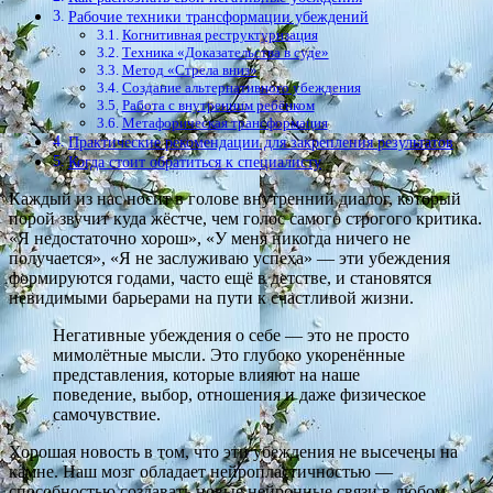
Рабочие техники трансформации убеждений
Когнитивная реструктуризация
Техника «Доказательства в суде»
Метод «Стрела вниз»
Создание альтернативного убеждения
Работа с внутренним ребёнком
Метафорическая трансформация
Практические рекомендации для закрепления результатов
Когда стоит обратиться к специалисту
Каждый из нас носит в голове внутренний диалог, который
порой звучит куда жёстче, чем голос самого строгого критика.
«Я недостаточно хорош», «У меня никогда ничего не
получается», «Я не заслуживаю успеха» — эти убеждения
формируются годами, часто ещё в детстве, и становятся
невидимыми барьерами на пути к счастливой жизни.
Негативные убеждения о себе — это не просто
мимолётные мысли. Это глубоко укоренённые
представления, которые влияют на наше
поведение, выбор, отношения и даже физическое
самочувствие.
Хорошая новость в том, что эти убеждения не высечены на
камне. Наш мозг обладает нейропластичностью —
способностью создавать новые нейронные связи в любом