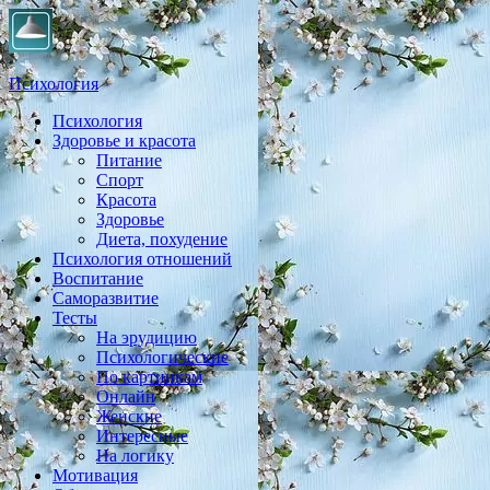
Психология
Психология
Практическая психология, личностный рост, экология,
Здоровье и красота
здоровье, воспитание,
Питание
Спорт
Красота
Здоровье
Диета, похудение
Психология отношений
Воспитание
Саморазвитие
Тесты
На эрудицию
Психологические
По картинкам
Онлайн
Женские
Интересные
На логику
Мотивация