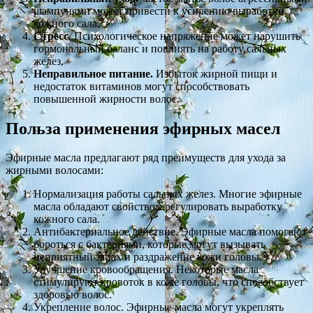
шампунями может привести к усилению выработки
кожного сала.
Стресс
. Психологическое напряжение может нарушить
гормональный баланс и повлиять на работу сальных
желез.
Неправильное питание.
Избыток жирной пищи и
недостаток витаминов могут способствовать
повышенной жирности волос.
Польза применения эфирных масел
Эфирные масла предлагают ряд преимуществ для ухода за
жирными волосами:
Нормализация работы сальных желез. Многие эфирные
масла обладают свойством регулировать выработку
кожного сала.
Антибактериальное действие. Эфирные масла помогают
бороться с бактериями, которые могут вызывать
неприятный запах и раздражение кожи головы.
Улучшение кровообращения. Некоторые масла
стимулируют кровоток в коже головы, что способствует
здоровью волос.
Укрепление волос. Эфирные масла могут укреплять