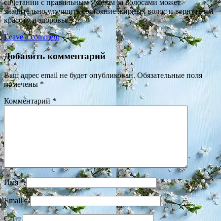
сочетании с правильным уходом за волосами может
значительно улучшить состояние жирных волос и вернуть им
красоту и здоровье.
Leave a comment
Добавить комментарий
Ваш адрес email не будет опубликован.
Обязательные поля
помечены
*
Комментарий
*
Имя
*
Email
*
Сайт