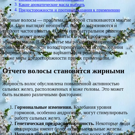
Какие ароматические масла выбрать
Предосторожности и противопоказания к применению
Жирные волосы — проблема, с которой сталкиваются многие
люди. Они выглядят неопрятно, быстро загрязняются и
требуют частого мытья. Однако есть натуральное решение,
которое может помочь справиться с этой проблемой —
эфирные масла. В этой статье мы рассмотрим причины
появления жирности волос, преимущества использования
эфирных масел, лучшие варианты для решения проблемы, а
также меры предосторожности при их применении.
Отчего волосы становятся жирными
Жирность волос обусловлена повышенной активностью
сальных желез, расположенных в коже головы. Это может
быть вызвано различными факторами:
Г
ормональные изменения.
Колебания уровня
гормонов, особенно андрогенов, могут стимулировать
работу сальных желез.
Генетическая предрасположенность.
Некоторые люди
от природы имеют более активные сальные железы.
Неправильный уход.
Частое мытье волос агрессивными