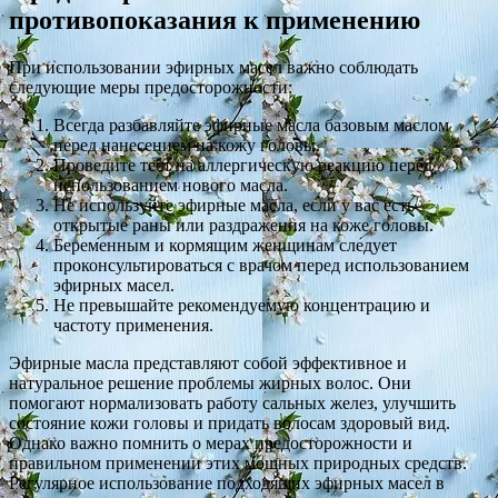
противопоказания к применению
При использовании эфирных масел важно соблюдать
следующие меры предосторожности:
Всегда разбавляйте эфирные масла базовым маслом
перед нанесением на кожу головы.
Проведите тест на аллергическую реакцию перед
использованием нового масла.
Не используйте эфирные масла, если у вас есть
открытые раны или раздражения на коже головы.
Беременным и кормящим женщинам следует
проконсультироваться с врачом перед использованием
эфирных масел.
Не превышайте рекомендуемую концентрацию и
частоту применения.
Эфирные масла представляют собой эффективное и
натуральное решение проблемы жирных волос. Они
помогают нормализовать работу сальных желез, улучшить
состояние кожи головы и придать волосам здоровый вид.
Однако важно помнить о мерах предосторожности и
правильном применении этих мощных природных средств.
Регулярное использование подходящих эфирных масел в