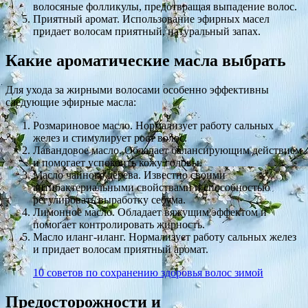
волосяные фолликулы, предотвращая выпадение волос.
Приятный аромат. Использование эфирных масел
придает волосам приятный, натуральный запах.
Какие ароматические масла выбрать
Для ухода за жирными волосами особенно эффективны
следующие эфирные масла:
Розмариновое масло. Нормализует работу сальных
желез и стимулирует рост волос.
Лавандовое масло. Обладает балансирующим действием
и помогает успокоить кожу головы.
Масло чайного дерева. Известно своими
антибактериальными свойствами и способностью
регулировать выработку себума.
Лимонное масло. Обладает вяжущим эффектом и
помогает контролировать жирность.
Масло иланг-иланг. Нормализует работу сальных желез
и придает волосам приятный аромат.
10 советов по сохранению здоровья волос зимой
Предосторожности и