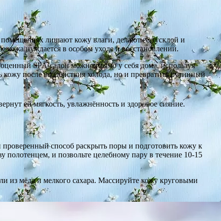
 помещениях лишают кожу влаги, делают её тусклой и
зе кожа нуждается в особом уходе и восстановлении.
лноценный SPA-салон можно прямо у себя дома, используя
 кожу после воздействия холода, но и превратить рутинный
ернут ей мягкость, увлажнённость и здоровое сияние.
и проверенный способ раскрыть поры и подготовить кожу к
ву полотенцем, и позвольте целебному пару в течение 10-15
ли из мёда и мелкого сахара. Массируйте кожу круговыми