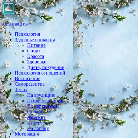
Психология
Психология
Практическая психология, личностный рост, экология, здоровье
Здоровье и красота
Питание
Спорт
Красота
Здоровье
Диета, похудение
Психология отношений
Воспитание
Саморазвитие
Тесты
На эрудицию
Психологические
По картинкам
Онлайн
Женские
Интересные
На логику
Мотивация