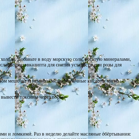
 холода. Добавьте в воду морскую соль, богатую минералами,
лабления, эвкалипта для снятия усталости или розы для
евом мешочке и немного мёда. Молочные кислоты мягко
 вывести токсины через поры.
ыми и ломкими. Раз в неделю делайте масляные обёртывания: