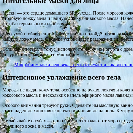
Питательные маски для лица
Маски — это сердце домашнего SPA-ухода. После морозов коже
столовую ложку мёда и чайную ложку оливкового масла. Нанес
антибактериальными свойствами.
Для сухой и обветренной кожи отлично подойдёт овсяная маск
чайную ложку мёда. Овсянка успокаивает раздражение и восст
Если кожа потеряла тонус, используйте маску из йогурта с до
йогурте поддерживают её микробиом.
Микробиом кожи человека: за что отвечает и как восстан
Интенсивное увлажнение всего тела
Морозы не щадят кожу тела, особенно на руках, локтях и колен
кокосового масла и нескольких капель эфирного масла лаванды
Особого внимания требуют руки. Сделайте им масляную ванночк
этого наденьте хлопковые перчатки и оставьте на ночь. К утру 
Не забывайте о губах — они особенно страдают от мороза. Сдел
пчелиного воска и масел.