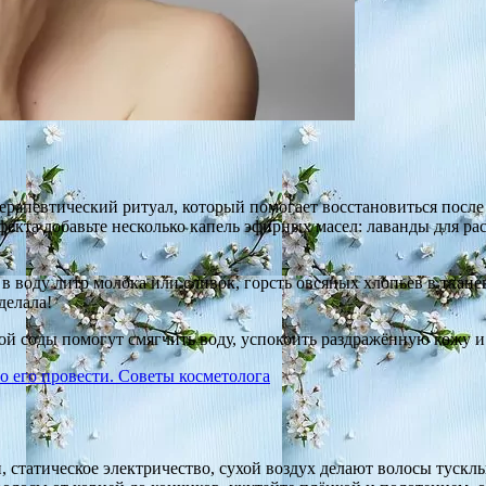
терапевтический ритуал, который помогает восстановиться после
кта добавьте несколько капель эфирных масел: лаванды для расс
в воду литр молока или сливок, горсть овсяных хлопьев в ткан
делала!
ой соды помогут смягчить воду, успокоить раздражённую кожу и
о его провести. Советы косметолога
 статическое электричество, сухой воздух делают волосы тускл