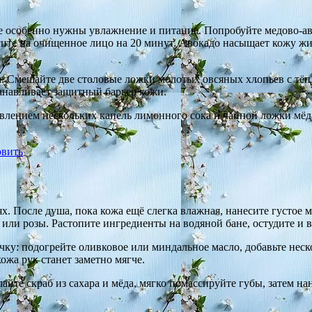
 особенно нужны увлажнение и питание. Попробуйте медово-аво
ите на очищенное лицо на 20 минут. Авокадо насыщает кожу жи
а. Смешайте две столовые ложки молотых овсяных хлопьев с тё
анавливает защитный барьер кожи.
бавлением нескольких капель лимонного сока и чайной ложки мёд
овить
ях. После душа, пока кожа ещё слегка влажная, нанесите густое 
 или розы. Растопите ингредиенты на водяной бане, остудите и
у: подогрейте оливковое или миндальное масло, добавьте неско
кожа рук станет заметно мягче.
айте скраб из сахара и мёда, мягко помассируйте губы, затем н