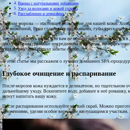
Ванны с натуральными добавками
Уход за волосами и кожей головы
Расслабление и атмосфера
Зимние морозы — настоящее испытание для нашей кожи. Холод
обезвоженной. Руки становятся шершавыми, губы трескаются, а
Хорошая новость в том, что вам не обязательно записываться 
доступные натуральные ингредиенты и простые, но эффективны
уход в приятный ритуал заботы о себе.
В этой статье мы расскажем о лучших домашних SPA-процедурах
Глубокое очищение и распаривание
После морозов кожа нуждается в деликатном, но тщательном о
дальнейшему уходу. Вскипятите воду, добавьте в неё ромашку, 
минут напитать вашу кожу.
После распаривания используйте мягкий скраб. Можно приготов
движениями, уделяя особое внимание шелушащимся участкам. 