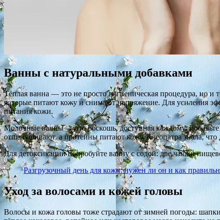
Ванны с натуральными добавками
Тёплая ванна — это не просто гигиеническая процедура, но и 
которые питают кожу и снимают напряжение. Для усиления эффе
питания кожи.
Молочные ванны — это роскошь, доступная каждому. Добавьте 
отшелушивают, а протеины питают кожу. Клеопатра знала, что 
Для детоксикации попробуйте ванну с содой: две чашки пищев
Разгрузочный день для кожи: нужен ли он и как правильн
Уход за волосами и кожей головы
Волосы и кожа головы тоже страдают от зимней погоды: шапки,