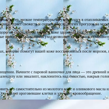
ный ветер, низкие температуры и сухой воздух в отапливаемых
 лицо теряет свежесть и сияние. После долгих прогулок на моро
в дорогой салон, чтобы вернуть коже здоровый вид. Устроить по
е процедуры. Домашний уход позволяет не только восстановить
, которые помогут вашей коже восстановиться после морозов, в
чищении. Начните с паровой ванночки для лица — это древний 
календулу или эвкалипт, наклонитесь над ёмкостью, накрыв голо
ить его самостоятельно из молотого кофе и оливкового масла и
Это удалит ороговевшие клетки и улучшит кровообращение.