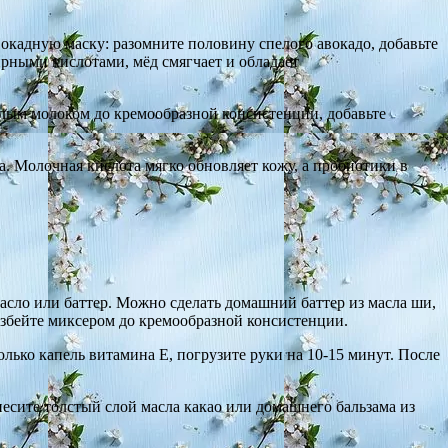
кадную маску: разомните половину спелого авокадо, добавьте
рными кислотами, мёд смягчает и обладает
плым молоком до кремообразной консистенции, добавьте
а. Молочная кислота мягко обновляет кожу, а пробиотики в
масло или баттер. Можно сделать домашний баттер из масла ши,
 взбейте миксером до кремообразной консистенции.
лько капель витамина E, погрузите руки на 10-15 минут. После
анесите толстый слой масла какао или домашнего бальзама из