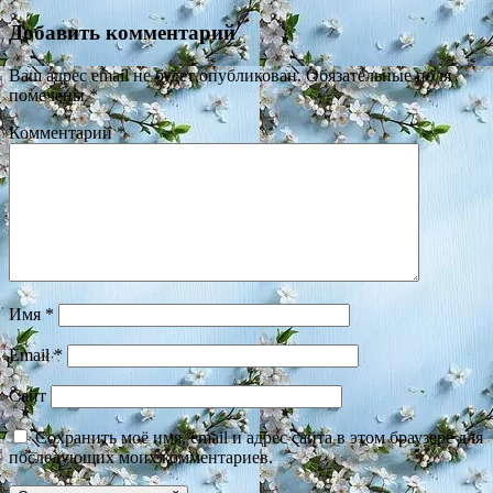
Добавить комментарий
Ваш адрес email не будет опубликован.
Обязательные поля
помечены
*
Комментарий
*
Имя
*
Email
*
Сайт
Сохранить моё имя, email и адрес сайта в этом браузере для
последующих моих комментариев.