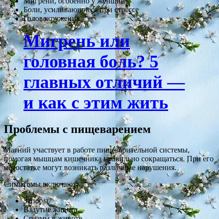
Мигрени, особенно у женщин
Боли, усиливающиеся при стрессе
Головокружения
Мигрень или
головная боль? 5
главных отличий —
и как с этим жить
Проблемы с пищеварением
Магний участвует в работе пищеварительной системы,
помогая мышцам кишечника правильно сокращаться. При его
недостатке могут возникать различные нарушения.
Симптомы включают:
Запоры
Вздутие живота
Спазмы в животе