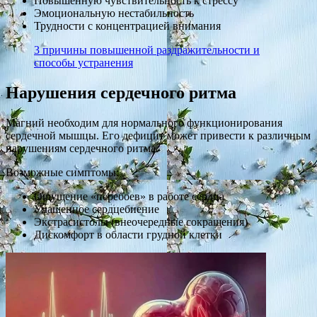
Повышенную чувствительность к стрессу
Эмоциональную нестабильность
Трудности с концентрацией внимания
3 причины повышенной раздражительности и
способы устранения
Нарушения сердечного ритма
Магний необходим для нормального функционирования
сердечной мышцы. Его дефицит может привести к различным
нарушениям сердечного ритма.
Возможные симптомы:
Ощущение «перебоев» в работе сердца
Учащенное сердцебиение
Экстрасистолы (внеочередные сокращения)
Дискомфорт в области грудной клетки