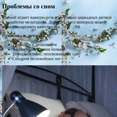
Проблемы со сном
Магний играет важную роль в регуляции циркадных ритмов
и выработке мелатонина. Дефицит этого минерала может
серьезно нарушить качество сна.
Симптомы включают:
Трудности с засыпанием
Частые пробуждения ночью
Поверхностный, неосвежающий сон
Синдром беспокойных ног