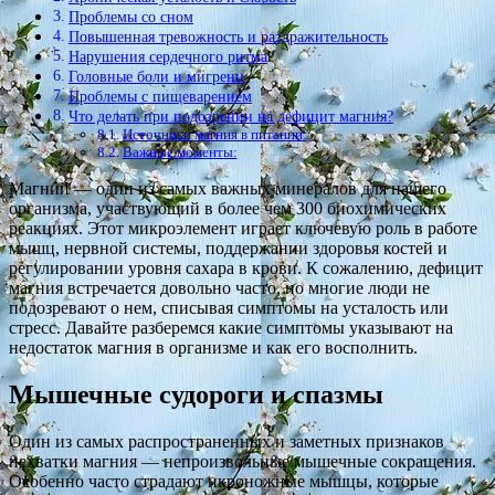
Проблемы со сном
Повышенная тревожность и раздражительность
Нарушения сердечного ритма
Головные боли и мигрени
Проблемы с пищеварением
Что делать при подозрении на дефицит магния?
Источники магния в питании:
Важные моменты:
Магний — один из самых важных минералов для нашего
организма, участвующий в более чем 300 биохимических
реакциях. Этот микроэлемент играет ключевую роль в работе
мышц, нервной системы, поддержании здоровья костей и
регулировании уровня сахара в крови. К сожалению, дефицит
магния встречается довольно часто, но многие люди не
подозревают о нем, списывая симптомы на усталость или
стресс. Давайте разберемся какие симптомы указывают на
недостаток магния в организме и как его восполнить.
Мышечные судороги и спазмы
Один из самых распространенных и заметных признаков
нехватки магния — непроизвольные мышечные сокращения.
Особенно часто страдают икроножные мышцы, которые