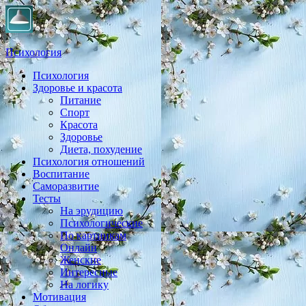
Психология
Психология
Практическая психология, личностный рост, экология,
Здоровье и красота
здоровье, воспитание,
Питание
Спорт
Красота
Здоровье
Диета, похудение
Психология отношений
Воспитание
Саморазвитие
Тесты
На эрудицию
Психологические
По картинкам
Онлайн
Женские
Интересные
На логику
Мотивация