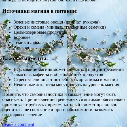
Источники магния в питании:
Зеленые листовые овощи (шпинат, руккола)
Орехи и семена (миндаль, тыквенные семечки)
Цельнозерновые продукты
Бобовые
Темный шоколад
Авокадо
Важные моменты:
Всасывание магния может снижаться при употреблении
алкоголя, кофеина и обработанных продуктов
Стресс увеличивает потребность организма в магнии
Некоторые лекарства могут влиять на уровень магния
Помните, что самодиагностика и самолечение могут быть
опасными. При появлении тревожных симптомов обязательно
проконсультируйтесь с врачом, который сможет правильно
оценить ваше состояние и при необходимости назначить
подходящее лечение.
Leave a comment