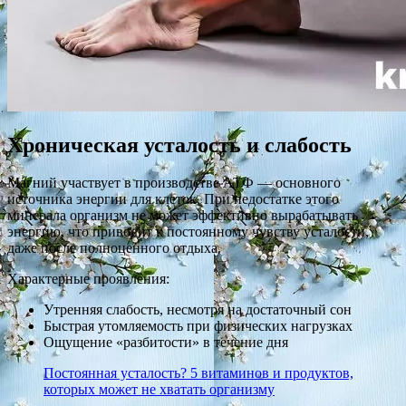
Хроническая усталость и слабость
Магний участвует в производстве АТФ — основного
источника энергии для клеток. При недостатке этого
минерала организм не может эффективно вырабатывать
энергию, что приводит к постоянному чувству усталости,
даже после полноценного отдыха.
Характерные проявления:
Утренняя слабость, несмотря на достаточный сон
Быстрая утомляемость при физических нагрузках
Ощущение «разбитости» в течение дня
Постоянная усталость? 5 витаминов и продуктов,
которых может не хватать организму