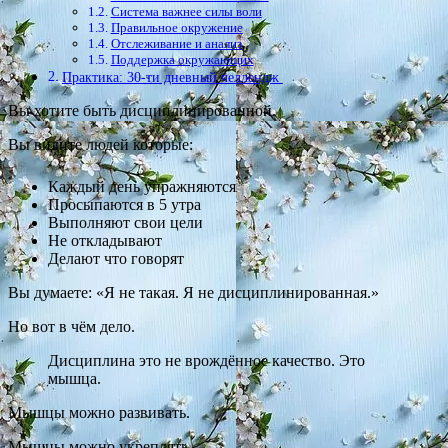
Система важнее силы воли
Правильное окружение
Отслеживание и анализ
Поддержка окружающих
Практика: 30-ти дневный челлендж
Вы хотите быть дисциплинированной.
Вы видите людей которые:
Каждый день упражняются
Просыпаются в 5 утра
Выполняют свои цели
Не откладывают
Делают что говорят
Вы думаете: «Я не такая. Я не дисциплинированная.»
Но вот в чём дело.
Дисциплина это не врождённое качество. Это
мышца.
Мышцы можно развивать.
Мышцы можно укреплять.