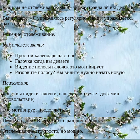
Если вы не отслеживаете, вы не знаете правда ли вы делаете.
Вы думаете: «Я упражняюсь регулярно» но вы упражняетесь
раз в неделю.
Решение: отслеживание.
Как отслеживать:
Простой календарь на стене
Галочка когда вы делаете
Видение полосы галочек это мотивирует
Разорвите полосу? Вы видите нужно начать новую
Психология:
Когда вы видите галочки, ваш мозг получает дофамин
(удовольствие).
Это мотивирует продолжать.
Полоса 5 дней? Вы не хотите разорвать полосу.
Отслеживание это просто, но мощно.