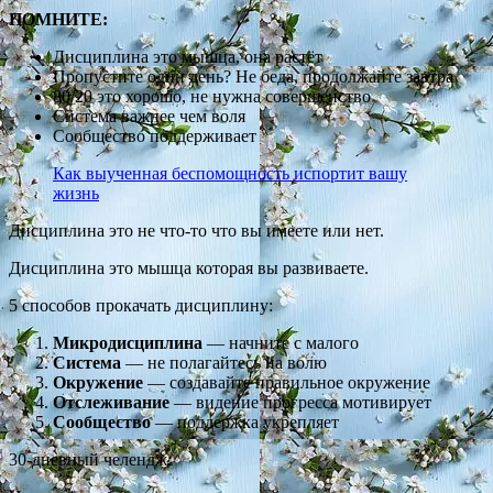
ПОМНИТЕ:
Дисциплина это мышца, она растёт
Пропустите один день? Не беда, продолжайте завтра
80/20 это хорошо, не нужна совершенство
Система важнее чем воля
Сообщество поддерживает
Как выученная беспомощность испортит вашу
жизнь
Дисциплина это не что-то что вы имеете или нет.
Дисциплина это мышца которая вы развиваете.
5 способов прокачать дисциплину:
Микродисциплина
— начните с малого
Система
— не полагайтесь на волю
Окружение
— создавайте правильное окружение
Отслеживание
— видение прогресса мотивирует
Сообщество
— поддержка укрепляет
30-дневный челендж: