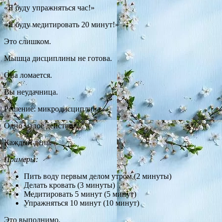
«Я буду упражняться час!»
«Я буду медитировать 20 минут!»
Это слишком.
Мышца дисциплины не готова.
Она ломается.
Вы неудачница.
Решение: микродисциплина.
Одно малое действие.
Каждый день.
Примеры:
Пить воду первым делом утром (2 минуты)
Делать кровать (3 минуты)
Медитировать 5 минут (5 минут)
Упражняться 10 минут (10 минут)
Это выполнимо.