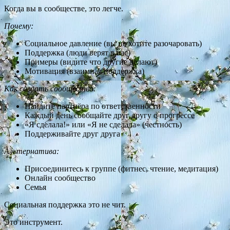
Когда вы в сообществе, это легче.
Почему:
Социальное давление (вы не хотите разочаровать)
Поддержка (люди верят в вас)
Примеры (видите что другие делают)
Мотивация (взаимная поддержка)
Как создать сообщество:
Найдите партнёра по ответственности
Каждый день сообщайте друг другу о прогрессе
«Я сделала!» или «Я не сделала» (честность)
Поддерживайте друг друга
Альтернатива:
Присоединитесь к группе (фитнес, чтение, медитация)
Онлайн сообщество
Семья
Социальная поддержка это не чит.
Это инструмент.