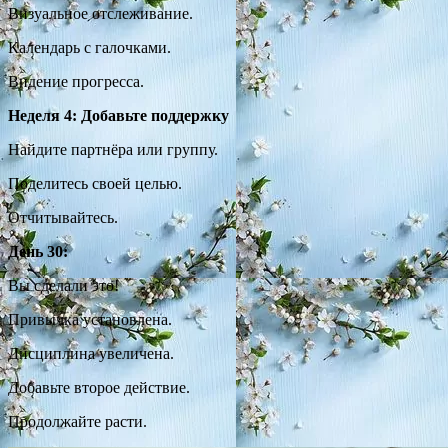
Визуальное отслеживание.
Календарь с галочками.
Видение прогресса.
Неделя 4: Добавьте поддержку
Найдите партнёра или группу.
Поделитесь своей целью.
Отчитывайтесь.
День 30:
Вы сделали это!
Привычка установлена.
Дисциплина увеличена.
Добавьте второе действие.
Продолжайте расти.