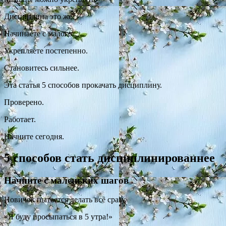
Дисциплина это же.
Начинаете с малого.
Укрепляете постепенно.
Становитесь сильнее.
Эта статья 5 способов прокачать дисциплину.
Проверено.
Работает.
Начните сегодня.
5 способов стать дисциплинированнее
Начните с маленьких шагов
Новичок пытается делать всё сразу.
«Я буду просыпаться в 5 утра!»