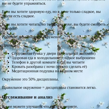
вы не будете упражняться.
Если вы хотите здоровую еду, но в доме только сладкое, вы
будете есть сладкое.
Если вы хотите читать, но телефон в руке, вы будете смотреть
телефон.
Решение: дизайнируйте окружение.
Примеры:
Спортивная сумка у двери (визуальный напомин)
Здоровая еда в холодильнике, сладкое выброшено
Телефон в другой комнате когда вы читаете
Кровать разобрана с ночи (нужно сделать её)
Медитационная подушка на видном месте
Окружение это 50% дисциплины.
Правильное окружение = дисциплина становится легко.
Отслеживание и анализ
Вы не можете улучшить что вы не измеряете.