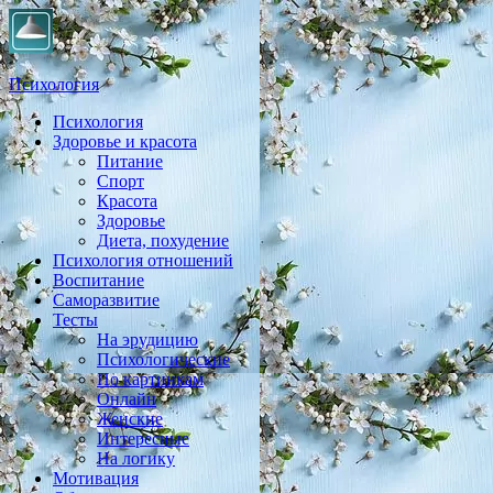
Психология
Психология
Практическая психология, личностный рост, экология,
Здоровье и красота
здоровье, воспитание,
Питание
Спорт
Красота
Здоровье
Диета, похудение
Психология отношений
Воспитание
Саморазвитие
Тесты
На эрудицию
Психологические
По картинкам
Онлайн
Женские
Интересные
На логику
Мотивация