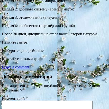
Неделя 1: выберите одно микро-действие
Неделя 2: добавьте систему (время и место)
Неделя 3: отслеживание (визуальное)
Неделя 4: сообщество (партнёр или группа)
После 30 дней, дисциплина стала вашей второй натурой.
Начните завтра.
Выберите одно действие.
И делайте каждый день.
Leave a comment
Добавить комментарий
Ваш адрес email не будет опубликован.
Обязательные поля
помечены
*
Комментарий
*