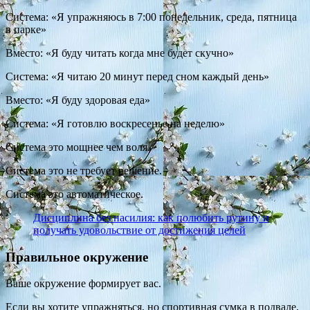
Система: «Я упражняюсь в 7:00 понедельник, среда, пятница
в парке»
Вместо: «Я буду читать когда мне будет скучно»
Система: «Я читаю 20 минут перед сном каждый день»
Вместо: «Я буду здоровая еда»
Система: «Я готовлю воскресенье на неделю»
Система это мощнее чем воля.
Система это не требует решение.
Система это автоматическое.
Дисциплина без насилия: как полюбить рутину и
получать удовольствие от достижения целей
Правильное окружение
Ваше окружение формирует вас.
Если вы хотите упражняться, но спортивная сумка в подвале,