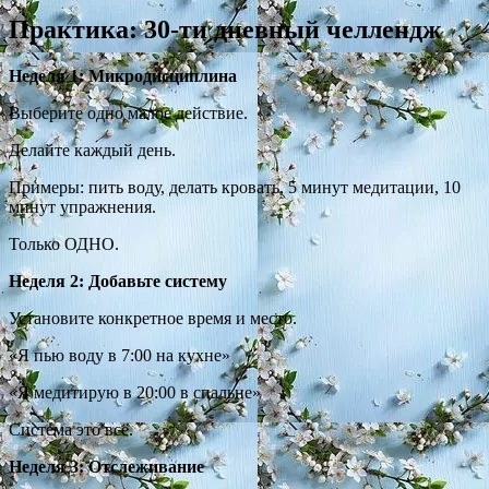
Практика: 30-ти дневный челлендж
Неделя 1: Микродисциплина
Выберите одно малое действие.
Делайте каждый день.
Примеры: пить воду, делать кровать, 5 минут медитации, 10
минут упражнения.
Только ОДНО.
Неделя 2: Добавьте систему
Установите конкретное время и место.
«Я пью воду в 7:00 на кухне»
«Я медитирую в 20:00 в спальне»
Система это всё.
Неделя 3: Отслеживание