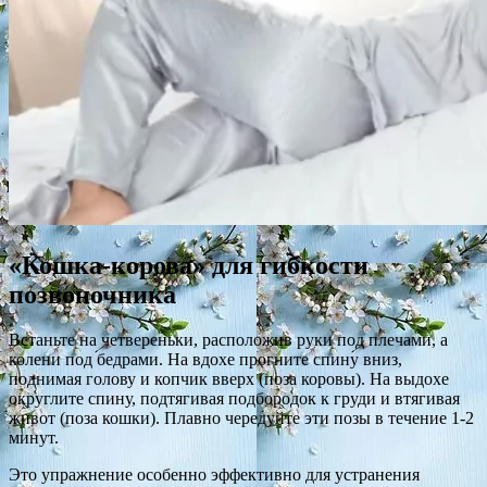
«Кошка-корова» для гибкости
позвоночника
Встаньте на четвереньки, расположив руки под плечами, а
колени под бедрами. На вдохе прогните спину вниз,
поднимая голову и копчик вверх (поза коровы). На выдохе
округлите спину, подтягивая подбородок к груди и втягивая
живот (поза кошки). Плавно чередуйте эти позы в течение 1-2
минут.
Это упражнение особенно эффективно для устранения