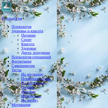
Психология
Психология
Практическая психология, личностный рост, экология,
Здоровье и красота
здоровье, воспитание,
Питание
Спорт
Красота
Здоровье
Диета, похудение
Психология отношений
Воспитание
Саморазвитие
Тесты
На эрудицию
Психологические
По картинкам
Онлайн
Женские
Интересные
На логику
Мотивация