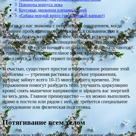
Повороты корпуса лежа
Круговые движения плечами и шеей
«Собака мордой вниз» (упрощенный вариант)
Многие из нас знакомы с неприятным ощущением, когда
утреннее пробуждение сопровождается скованностью в
мышцах, болью в спине или шее, и общей усталостью, которая
не проходит даже после полноценного сна. Это происходит
потому, что во время ночного отдыха наши мышцы остаются
в одном положении длительное время, кровообращение
замедляется, а суставы теряют подвижность.
К счастью, существует простое и эффективное решение этой
проблемы — утренняя растяжка и легкие упражнения,
которые займут всего 10-15 минут вашего времени. Эти
упражнения помогут разбудить тело, улучшить циркуляцию
крови, снять мышечное напряжение и зарядить вас энергией
на весь день. Главное преимущество — их можно выполнять
прямо в постели или рядом с ней, не требуется специальное
оборудование или физическая подготовка.
Потягивание всем телом
Начните свое утро с естественного потягивания, которое