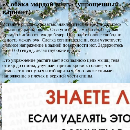
«Собака мордой вниз» (упрощенный
вариант)
Встаньте рядом с кроватью, наклонитесь вперед и упритесь
руками в край кровати. Отступите ногами назад, создавая
прямую линию от рук до бедер. Позвольте голове свободно
свисать между рук. Слегка согните колени, если чувствуете
сильное напряжение в задней поверхности ног. Задержитесь
на 30-60 секунд, делая глубокие вдохи.
Это упражнение растягивает всю заднюю цепь мышц тела —
от икр до спины, улучшает приток крови к голове, что
помогает проснуться и взбодриться. Оно также снимает
напряжение в плечах и верхней части спины.