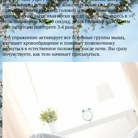
инстинктивно делают даже животные после сна. Лежа на
спине, вытяните руки над головой и хорошенько потянитесь,
одновременно вытягивая носки ног от себя. Задержитесь в
этом положении на 5-10 секунд, делая глубокий вдох. Затем
расслабьтесь и повторите 3-4 раза.
Это упражнение активирует все основные группы мышц,
улучшает кровообращение и помогает позвоночнику
вернуться в естественное положение после ночи. Вы сразу
почувствуете, как тело начинает просыпаться.