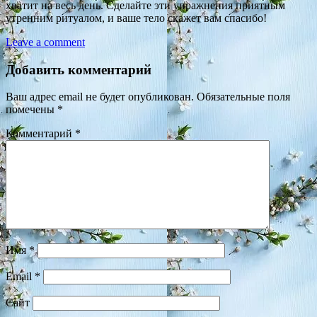
хватит на весь день. Сделайте эти упражнения приятным
утренним ритуалом, и ваше тело скажет вам спасибо!
Leave a comment
Добавить комментарий
Ваш адрес email не будет опубликован.
Обязательные поля
помечены
*
Комментарий
*
Имя
*
Email
*
Сайт