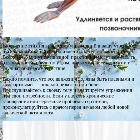
Включение этих пяти простых упражнений в вашу утреннюю
рутину может кардинально изменить качество вашего дня.
Всего 10-15 минут ежедневной практики помогут вам забыть
о скованности и боли по утрам, повысят уровень энергии и
улучшат общее самочувствие.
Важно помнить, что все движения должны быть плавными и
комфортными — никакой резкости или боли.
Прислушивайтесь к своему телу и адаптируйте упражнения
под свои потребности. Если у вас есть хронические
заболевания или серьезные проблемы со спиной,
проконсультируйтесь с врачом перед началом любой новой
физической активности.