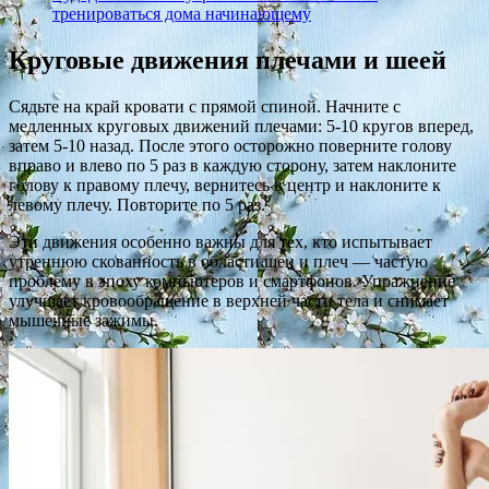
тренироваться дома начинающему
Круговые движения плечами и шеей
Сядьте на край кровати с прямой спиной. Начните с
медленных круговых движений плечами: 5-10 кругов вперед,
затем 5-10 назад. После этого осторожно поверните голову
вправо и влево по 5 раз в каждую сторону, затем наклоните
голову к правому плечу, вернитесь в центр и наклоните к
левому плечу. Повторите по 5 раз.
Эти движения особенно важны для тех, кто испытывает
утреннюю скованность в области шеи и плеч — частую
проблему в эпоху компьютеров и смартфонов. Упражнение
улучшает кровообращение в верхней части тела и снимает
мышечные зажимы.