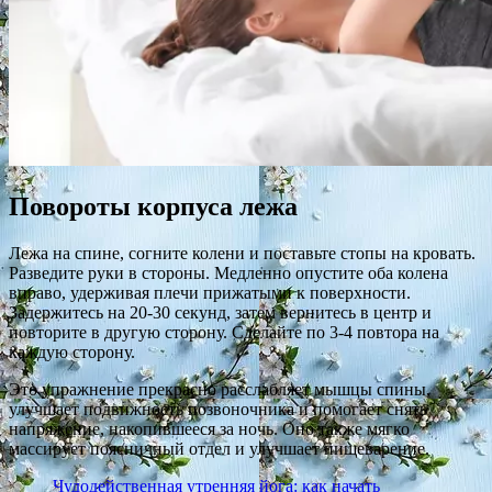
Повороты корпуса лежа
Лежа на спине, согните колени и поставьте стопы на кровать.
Разведите руки в стороны. Медленно опустите оба колена
вправо, удерживая плечи прижатыми к поверхности.
Задержитесь на 20-30 секунд, затем вернитесь в центр и
повторите в другую сторону. Сделайте по 3-4 повтора на
каждую сторону.
Это упражнение прекрасно расслабляет мышцы спины,
улучшает подвижность позвоночника и помогает снять
напряжение, накопившееся за ночь. Оно также мягко
массирует поясничный отдел и улучшает пищеварение.
Чудодейственная утренняя йога: как начать