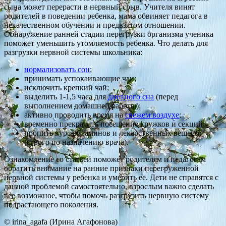
сына может перерасти в нервный срыв. Учителя винят
родителей в поведении ребенка, мама обвиняет педагога в
некачественном обучении и предвзятом отношении.
Обнаружение ранней стадии перегрузки организма ученика
поможет уменьшить утомляемость ребенка. Что делать для
разгрузки нервной системы школьника:
нормализовать сон
;
принимать успокаивающие чаи;
исключить крепкий чай;
выделить 1-1,5 часа для
дневного сна
(перед
выполнением домашней работы);
активно проводить время на
свежем воздухе
;
временно прекратить посещение кружков и секций;
пропить курс витаминов и лекарственных веществ
(строго по назначению врача).
Ознакомление со статьей поможет родителям и педагогам
обратить внимание на ранние признаки перегруженной
нервной системы у ребенка и умерить ее. Дети не справятся с
данной проблемой самостоятельно, взрослым важно сделать
все возможное, чтобы помочь разгрузить нервную систему
подрастающего поколения.
© irina_agafa (Ирина Агафонова)