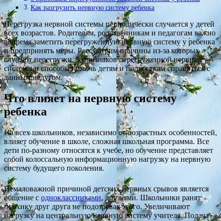
Как разгрузить нервную систему ребенка
Перегрузка нервной системы периодически случается у детей
всех возрастов. Родителям, родственникам и педагогам важно
вовремя заметить перегруженную нервную систему у ребенка
и предпринять меры. Рассмотрим причины из-за которых
случают перегрузки, 5 признаков перегруженной нервной
системы и способы помочь детям и подросткам справиться с
данным недугом.
Что влияет на нервную систему
ребенка
На всех школьников, независимо от возрастных особенностей,
влияет обучение в школе, сложная школьная программа. Все
дети по-разному относятся к учебе, но обучение представляет
собой колоссальную информационную нагрузку на нервную
систему будущего поколения.
Немаловажной причиной детских нервных срывов является
общение с
одноклассниками
, друзьями. Школьники ранят
психику друг друга не подозревая этого. Увеличивают
нагрузку на центральную нервную систему учителя. Подача