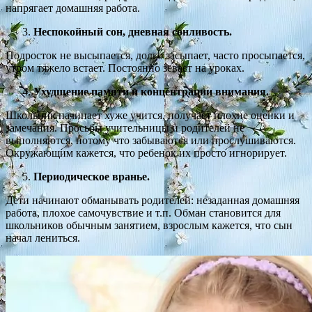
напрягает домашняя работа.
Неспокойный сон, дневная сонливость.
Подросток не высыпается, долго засыпает, часто просыпается,
утром тяжело встает. Постоянно зевает на уроках.
Ухудшение памяти и концентрации внимания.
Школьник начинает хуже учится, получает плохие оценки и
замечания. Просьбы учительницы и родителей не
выполняются, потому что забываются или прослушиваются.
Окружающим кажется, что ребенок их просто игнорирует.
Периодическое вранье.
Дети начинают обманывать родителей: незаданная домашняя
работа, плохое самочувствие и т.п. Обман становится для
школьников обычным занятием, взрослым кажется, что сын
начал лениться.