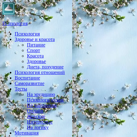
Психология
Психология
Практическая психология, личностный рост, экология,
Здоровье и красота
здоровье, воспитание,
Питание
Спорт
Красота
Здоровье
Диета, похудение
Психология отношений
Воспитание
Саморазвитие
Тесты
На эрудицию
Психологические
По картинкам
Онлайн
Женские
Интересные
На логику
Мотивация