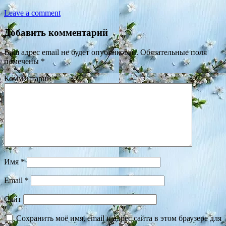
Leave a comment
Добавить комментарий
Ваш адрес email не будет опубликован.
Обязательные поля
помечены
*
Комментарий
*
Имя
*
Email
*
Сайт
Сохранить моё имя, email и адрес сайта в этом браузере для