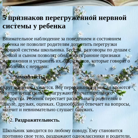
5 признаков перегруженной нервной
системы у ребенка
Внимательное наблюдение за поведением и состоянием
ребенка не позволит родителям допустить перегрузки
нервной системы школьника. Беседы, разговоры по душам с
дочкой и сыном позволят обнаружить ранние признаки
напряжения и устранить их. 5 признаков, которые говорят о
проблемах с нервами:
Замкнутость.
Круг общения сужается. Все переживания и мысли кроются
внутри и еще сильнее нагружают впечатлительного
подростка. Ребенок перестает рассказывать родителям о
школе, друзьях, оценках. Однообразно отвечает на вопросы,
молчит и невнимательно слушает близких.
Раздражительность.
Школьник заводится по любому поводу. Ему становится
противно свое тело, раздражают одноклассники и родители,