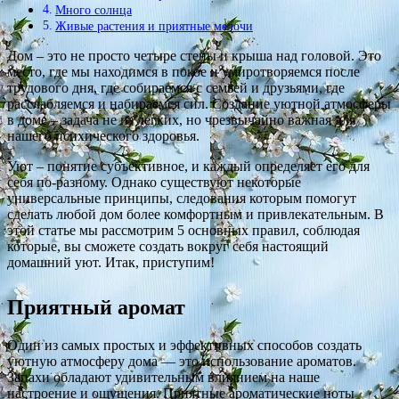
Много солнца
Живые растения и приятные мелочи
Дом – это не просто четыре стены и крыша над головой. Это
место, где мы находимся в покое и умиротворяемся после
трудового дня, где собираемся с семьей и друзьями, где
расслабляемся и набираемся сил. Создание уютной атмосферы
в доме – задача не из легких, но чрезвычайно важная для
нашего психического здоровья.
Уют – понятие субъективное, и каждый определяет его для
себя по-разному. Однако существуют некоторые
универсальные принципы, следования которым помогут
сделать любой дом более комфортным и привлекательным. В
этой статье мы рассмотрим 5 основных правил, соблюдая
которые, вы сможете создать вокруг себя настоящий
домашний уют. Итак, приступим!
Приятный аромат
Один из самых простых и эффективных способов создать
уютную атмосферу дома — это использование ароматов.
Запахи обладают удивительным влиянием на наше
настроение и ощущения. Приятные ароматические ноты