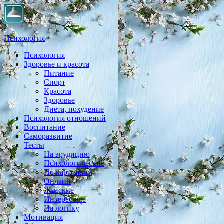
Психология
Психология
Практическая психология, личностный рост, экология,
Здоровье и красота
здоровье, воспитание,
Питание
Спорт
Красота
Здоровье
Диета, похудение
Психология отношений
Воспитание
Саморазвитие
Тесты
На эрудицию
Психологические
По картинкам
Онлайн
Женские
Интересные
На логику
Мотивация