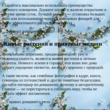
Старайтесь максимально использовать преимущества
дневного освещения. Держите шторы и жалюзи открытыми в
светлое время суток. Лучший вариант — установка больших
окон или использование зеркал и глянцевых фонарей для
более эффективного распределения света.
Живые растения и приятные мелочи
Финальными штрихами, придающими дому уют и
индивидуальность, являются живые растения и личные
акценты. Немного зелени в горшках или вазах вне дома
создает ощущение свежести, жизни и гармонии с природой.
А такие мелочи, как семейные фотографии в кадре, книги,
сувениры из путешествий и другие памятные безделушки,
сделайте интерьер по-домашнему личному и авторитетному.
Главное — не перестараться и соблюдать меру, чтобы не
создать эффект захламления.