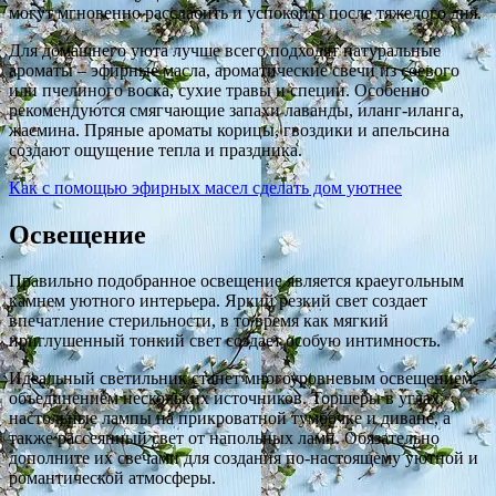
могут мгновенно расслабить и успокоить после тяжелого дня.
Для домашнего уюта лучше всего подходят натуральные
ароматы – эфирные масла, ароматические свечи из соевого
или пчелиного воска, сухие травы и специи. Особенно
рекомендуются смягчающие запахи лаванды, иланг-иланга,
жасмина. Пряные ароматы корицы, гвоздики и апельсина
создают ощущение тепла и праздника.
Как с помощью эфирных масел сделать дом уютнее
Освещение
Правильно подобранное освещение является краеугольным
камнем уютного интерьера. Яркий резкий свет создает
впечатление стерильности, в то время как мягкий
приглушенный тонкий свет создает особую интимность.
Идеальный светильник станет многоуровневым освещением –
объединением нескольких источников. Торшеры в углах,
настольные лампы на прикроватной тумбочке и диване, а
также рассеянный свет от напольных ламп. Обязательно
дополните их свечами для создания по-настоящему уютной и
романтической атмосферы.