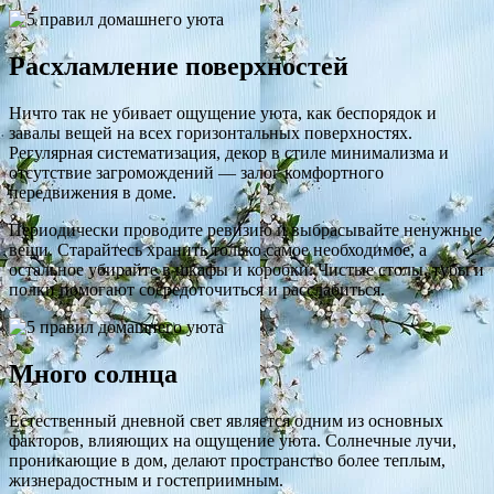
Расхламление поверхностей
Ничто так не убивает ощущение уюта, как беспорядок и
завалы вещей на всех горизонтальных поверхностях.
Регулярная систематизация, декор в стиле минимализма и
отсутствие загромождений — залог комфортного
передвижения в доме.
Периодически проводите ревизию и выбрасывайте ненужные
вещи. Старайтесь хранить только самое необходимое, а
остальное убирайте в шкафы и коробки. Чистые столы, тубы и
полки помогают сосредоточиться и расслабиться.
Много солнца
Естественный дневной свет является одним из основных
факторов, влияющих на ощущение уюта. Солнечные лучи,
проникающие в дом, делают пространство более теплым,
жизнерадостным и гостеприимным.