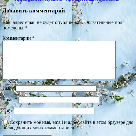
Добавить комментарий
Ваш адрес email не будет опубликован.
Обязательные поля
помечены
*
Комментарий
*
Имя
*
Email
*
Сайт
Сохранить моё имя, email и адрес сайта в этом браузере для
последующих моих комментариев.