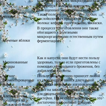
количество нужных микроорганизмов.
Это продукт высокой жирности,
обогащенный микроорганизмами.
Ацидофильное
Также полезно употребление любых
молоко
кисломолочных продуктов на основе
молока: кефира, простокваши, закваски.
В процессе приготовления они также
обогащаются полезными
микроорганизмами естественным путем
Моченые яблоки
ферментации.
Как и капуста, они будут нести пользу
Маринованные
здоровью, только если приготовлены с
огурцы
помощью натурального брожения, без
добавления кислоты.
Мягкие
Пользу пищеварению принесет любой
ферментированные
их сорт, подвергшийся длительной
сыры
выдержке в процессе изготовления.
Тесто на закваске содержит полезные
для пищеварения лакто и бифидо
Хлебобулочная
бактерии. Но не стоит забывать, что это
продукция на
достаточно калорийный продукт, с
дрожжевой опаре