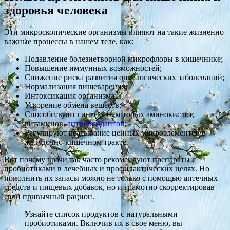
здоровья человека
Эти микроскопические организмы влияют на такие жизненно
важные процессы в нашем теле, как:
Подавление болезнетворной микрофлоры в кишечнике;
Повышение иммунных возможностей;
Снижение риска развития онкологических заболеваний;
Нормализация пищеварения;
Интоксикация организма;
Ускорение обмена веществ;
Способствуют синтезу некоторых аминокислот,
витаминов,
антиоксидантов
;
Регулируют всасывание ценных микроэлементов в
желудочно-кишечном тракте.
Вот почему врачи так часто рекомендуют препараты с
пробиотиками в лечебных и профилактических целях. Но
пополнить их запасы можно не только с помощью аптечных
средств и пищевых добавок, но и грамотно скорректировав
свой привычный рацион.
Узнайте список продуктов с натуральными
пробиотиками. Включив их в свое меню, вы