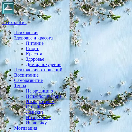
Психология
Психология
Практическая психология, личностный рост, экология,
Здоровье и красота
здоровье, воспитание,
Питание
Спорт
Красота
Здоровье
Диета, похудение
Психология отношений
Воспитание
Саморазвитие
Тесты
На эрудицию
Психологические
По картинкам
Онлайн
Женские
Интересные
На логику
Мотивация