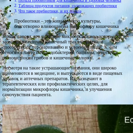
Польза пробиотиков для кишечника и здоровья человека
Таблица продуктов питания, содержащих пробиотики
Что такое пребиотики, и их польза
Пробиотики – это живые микро культуры,
благотворно влияющие на микрофлору кишечника
Проще говоря, это полезные микроорганизмы, которые
заселяют желудочно-кишечный тракт человека, и
способствуют перевариванию и усвоению пищи. К ним
относятся лакто и бифидобактерии, бациллы, некоторые
разновидности грибов и кишечные палочки.
Несмотря на такие устрашающие названия, они широко
применяются в медицине, и выпускаются в виде пищевых
добавок и аптечных препаратов. Их назначают в
терапевтических или профилактических целях, для
нормализации микрофлоры кишечника, и улучшения
самочувствия пациента.