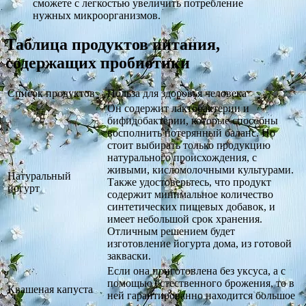
сможете с легкостью увеличить потребление
нужных микроорганизмов.
Таблица продуктов питания,
содержащих пробиотики
Список продуктов
Польза для здоровья человека
Он содержит лактобактерии и
бифидобактерии, которые способны
восполнить потерянный баланс. Но
стоит выбирать только продукцию
натурального происхождения, с
живыми, кисломолочными культурами.
Натуральный
Также удостоверьтесь, что продукт
йогурт
содержит минимальное количество
синтетических пищевых добавок, и
имеет небольшой срок хранения.
Отличным решением будет
изготовление йогурта дома, из готовой
закваски.
Если она приготовлена без уксуса, а с
помощью естественного брожения, то в
Квашеная капуста
ней гарантированно находится большое