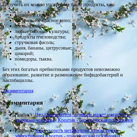
Получить их можно употребляя такие продукты, как:
кленовый сироп;
натуральное красное вино;
овсяная каша;
любые бобовые культуры;
продукты пчеловодства;
стручковая фасоль;
дыня, бананы, цитрусовые;
цикорий;
помидоры, тыква.
Без этих богатых пребиотиками продуктов невозможно
образование, развитие и размножение бифидобактерий и
лактобациллы.
2 комментария
2 комментария
Pingback:
Что такое глютен, и чем он может навредить
здоровью человека | Креатив - практическая психология
Pingback:
Как ускорить метаболизм, чтобы худеть
эффективнее | Креатив - практическая психология