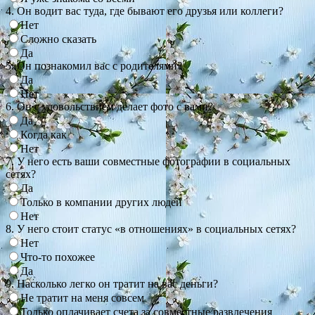
4. Он водит вас туда, где бывают его друзья или коллеги?
Нет
Сложно сказать
Да
5. Он познакомил вас с родителями?
Да
Нет
6. Он с удовольствием делает фото с вами?
Да
Когда как
Нет
7. У него есть ваши совместные фотографии в социальных
сетях?
Да
Только в компании других людей
Нет
8. У него стоит статус «в отношениях» в социальных сетях?
Нет
Что-то похожее
Да
9. Насколько легко он тратит на вас деньги?
Не тратит на меня совсем
Только оплачивает счета за совместные развлечения