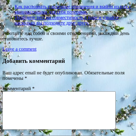
Как распознать токсичные отношения и выйти из них с
минимальными для себя потерями.
Пройдите тест на совместимость в паре и узнайте
насколько вы подходите друг другу.
Работайте над собой и своими отношениями, и каждый день
становитесь лучше.
Leave a comment
Добавить комментарий
Ваш адрес email не будет опубликован.
Обязательные поля
помечены
*
Комментарий
*