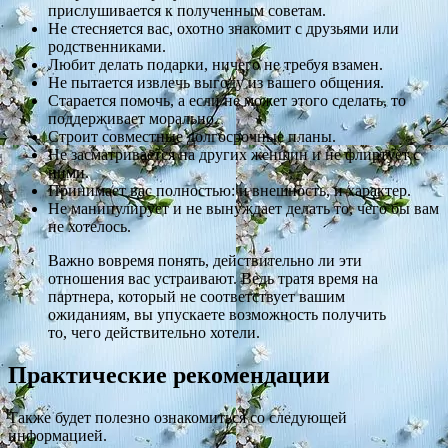
прислушивается к полученным советам.
Не стесняется вас, охотно знакомит с друзьями или
родственниками.
Любит делать подарки, ничего не требуя взамен.
Не пытается извлечь выгоду из вашего общения.
Старается помочь, а если не может этого сделать, то
поддерживает морально.
Строит совместные долгосрочные планы.
Не засматривается на других женщин и не флиртует с
ними.
Принимает вас полностью: и внешность, и характер.
Не манипулирует и не вынуждает делать то, чего бы вам
не хотелось.
Важно вовремя понять, действительно ли эти
отношения вас устраивают. Ведь тратя время на
партнера, который не соответствует вашим
ожиданиям, вы упускаете возможность получить
то, чего действительно хотели.
Практические рекомендации
Также будет полезно ознакомиться со следующей
информацией.