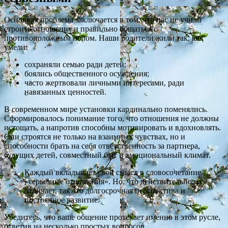
Основная проблема заключается в том, что нас не учили
строить отношения и правильно общаться с
противоположным полом. Наши родители жили так, как
умели:
сохраняли семью ради детей;
боялись общественного осуждения;
часто жертвовали личными интересами, ради
навязанных ценностей.
В современном мире установки кардинально поменялись.
Сформировалось понимание того, что отношения не должны
истощать, а напротив способны мотивировать и вдохновлять.
Они строятся не только на взаимных чувствах, но и
способности брать на себя ответственность за партнера,
будущих детей, совместный быт и эмоциональный климат.
Каждый вкладывает свой смысл в словосочетание
«серьезные отношения». Но, что действительно их
отличает, так это долгосрочная перспектива и
постоянное развитие.
Убедитесь, что ваше общение протекает именно в этом русле,
ответив на несколько простых вопросов.