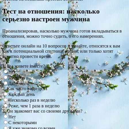
Тест на отношения: насколько
серьезно настроен мужчина
Проанализировав, насколько мужчина готов вкладываться в
отношения, можно точно судить, о его намерениях.
Ответьте онлайн на 10 вопросов и узнайте, относятся к вам
как к потенциальной спутнице жизни, или только хотят
приятно провести время.
1. Вы живете вместе?
Нет
Да, у него
Да, у меня
2. Как часто видитесь?
Каждый день
Несколько раз в неделю
Реже, чем 1 раза в неделю
3. Он знакомит вас со своими друзьями?
Нет
С некоторыми
Я уже знакома со всеми