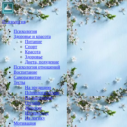
Психология
Психология
Практическая психология, личностный рост, экология,
Здоровье и красота
здоровье, воспитание,
Питание
Спорт
Красота
Здоровье
Диета, похудение
Психология отношений
Воспитание
Саморазвитие
Тесты
На эрудицию
Психологические
По картинкам
Онлайн
Женские
Интересные
На логику
Мотивация