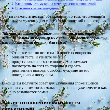
Как понять, что мужчина хочет серьезных отношений
Практические рекомендации
Сайты знакомств пестрят объявлениями о том, что женщины
хотят найти мужчину для серьезных отношений или создания
семьи.
Так что же такое серьезные отношения, и как определить
действительно ли партнер их с вами собирается строить
или просто ищет девушку для секса?
Ответьте честно всего на 10 простых вопросов
онлайн теста, и узнайте мнение
профессионального психолога. Это поможет
посмотреть на себя со стороны и сделать
правильные выводы о любом мужчине по его
поведению и поступкам.
В конце вы получите совет для улучшения сложившейся
ситуации с учетом того, сколько времени вы уже вместе и как
активно развивается роман.
Какие отношения считаются
серьезными