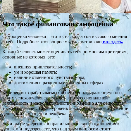
Что такое финансовая самооценка
Самооценка человека – это то, насколько он высокого мнения
о себе. Подробнее этот вопрос мы рассматривали
вот здесь.
Каждый человек может оценивать себя по многим критериям,
основные из которых, это:
внешняя привлекательность;
ум и хорошая память;
наличие отменного чувства юмора;
достижения в различных жизненных сферах.
Количество зарабатываемых денег и есть выражением того,
каких успехов человек добился в профессиональной
деятельность и насколько качественно (ценно для общества)
то, что он делает. Также уровень дохода это прямое отражение
денежной самооценки человека.
Если вы не уверенны в правильности своего отношения к
деньгам и подозреваете, что над этим вопросом стоит