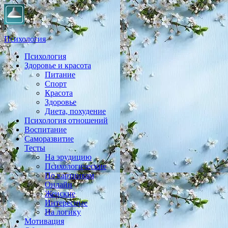
Психология
Психология
Практическая психология, личностный рост, экология,
Здоровье и красота
здоровье, воспитание,
Питание
Спорт
Красота
Здоровье
Диета, похудение
Психология отношений
Воспитание
Саморазвитие
Тесты
На эрудицию
Психологические
По картинкам
Онлайн
Женские
Интересные
На логику
Мотивация