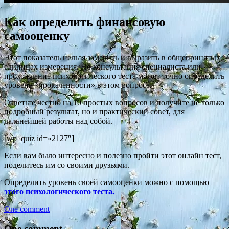
Как определить финансовую
самооценку
Этот показатель нельзя замерить и выразить в общепринятых
единицах измерения. Но консультация специалиста или
прохождение психологического теста может точно определить
уровень «прокаченности» в этом вопросе.
Ответьте честно на 10 простых вопросов и получите не только
подробный результат, но и практический совет, для
дальнейшей работы над собой.
[wp_quiz id=»2127″]
Если вам было интересно и полезно пройти этот онлайн тест,
поделитесь им со своими друзьями.
Определить уровень своей самооценки можно с помощью
этого психологического теста.
One comment
One comment