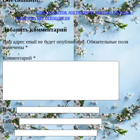
Pingback:
Семь секретов достижения успеха | Креатив -
практическая психология
Добавить комментарий
Ваш адрес email не будет опубликован.
Обязательные поля
помечены
*
Комментарий
*
Имя
*
Email
*
Сайт