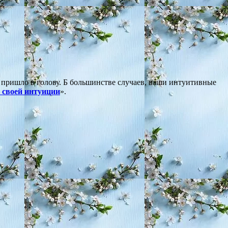
о пришло в голову. Б большинстве случаев, ваши интуитивные
 своей интуиции
».