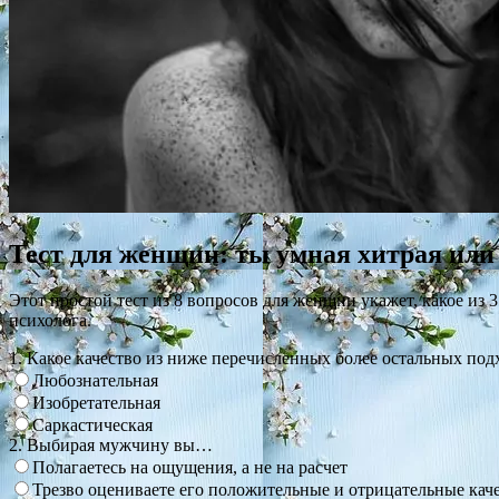
Тест для женщин: ты умная хитрая или
Этот простой тест из 8 вопросов для женщин укажет, какое из 
психолога.
1. Какое качество из ниже перечисленных более остальных под
Любознательная
Изобретательная
Саркастическая
2. Выбирая мужчину вы…
Полагаетесь на ощущения, а не на расчет
Трезво оцениваете его положительные и отрицательные кач