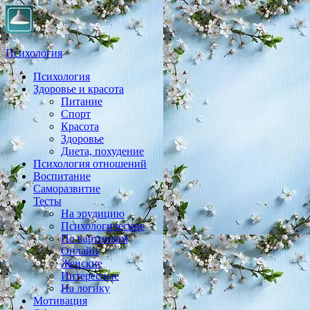
Психология
Психология
Практическая психология, личностный рост, экология, здоровье
Здоровье и красота
Питание
Спорт
Красота
Здоровье
Диета, похудение
Психология отношений
Воспитание
Саморазвитие
Тесты
На эрудицию
Психологические
По картинкам
Онлайн
Женские
Интересные
На логику
Мотивация