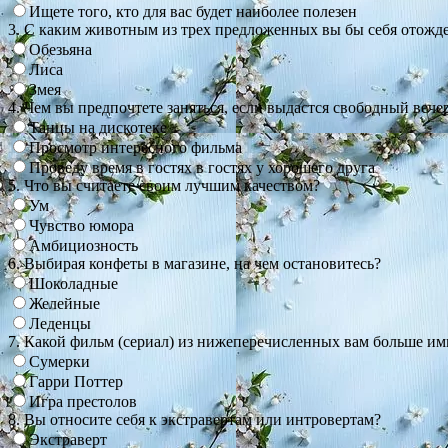
Ищете того, кто для вас будет наиболее полезен
3. С каким животным из трех предложенных вы бы себя отожд
Обезьяна
Лиса
Змея
4. Чем вы предпочтете заняться, если выдастся свободный вече
Танцы на дискотеке
Просмотр интересного фильма
Проведу время в гостях в гостях у хорошего друга
5. Что вы считаете своим лучшим качеством?
Ум
Чувство юмора
Амбициозность
6. Выбирая конфеты в магазине, на чем остановитесь?
Шоколадные
Желейные
Леденцы
7. Какой фильм (сериал) из нижеперечисленных вам больше и
Сумерки
Гарри Поттер
Игра престолов
8. Вы относите себя к экстравертам или интровертам?
Экстраверт