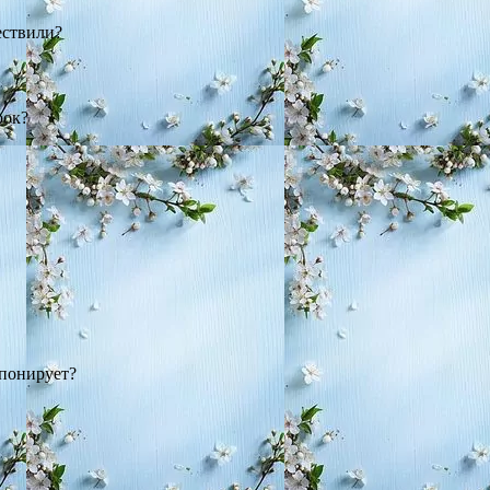
ествили?
рок?
мпонирует?