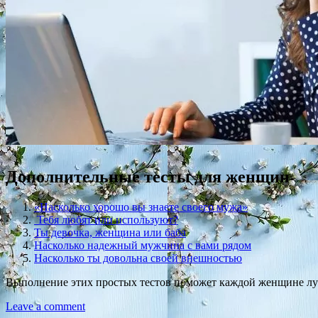
Дополнительные тесты для женщин
«Насколько хорошо вы знаете своего мужа»
Тебя любят или используют?
Ты девочка, женщина или баба
Насколько надежный мужчина с вами рядом
Насколько ты довольна своей внешностью
Выполнение этих простых тестов поможет каждой женщине лучш
Leave a comment