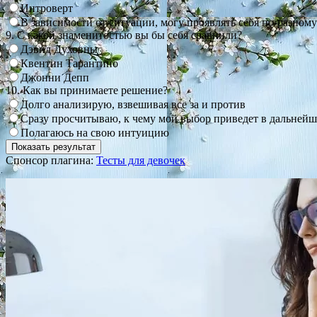
Интроверт
В зависимости от ситуации, могу проявлять себя по-разному
9. С какой знаменитостью вы бы себя сравнили?
Дэвид Духовны
Квентин Тарантино
Джонни Депп
10. Как вы принимаете решение?
Долго анализирую, взвешивая все за и против
Сразу просчитываю, к чему мой выбор приведет в дальней
Полагаюсь на свою интуицию
Спонсор плагина:
Тесты для девочек