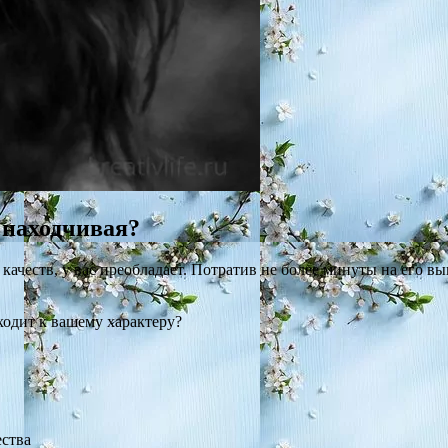
 находчивая?
3 качеств, у вас преобладает. Потратив не более минуты на его 
ходит к вашему характеру?
ества