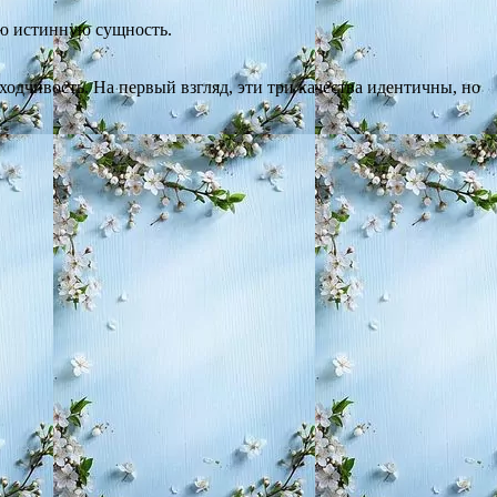
вою истинную сущность.
ходчивость. На первый взгляд, эти три качества идентичны, но