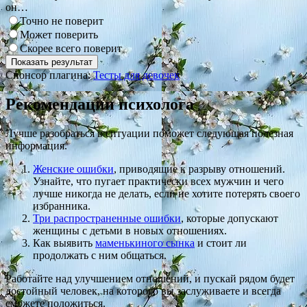
он…
Точно не поверит
Может поверить
Скорее всего поверит
Спонсор плагина:
Тесты для девочек
Рекомендации психолога
Лучше разобраться в ситуации поможет следующая полезная
информация.
Женские ошибки
, приводящие к разрыву отношений.
Узнайте, что пугает практически всех мужчин и чего
лучше никогда не делать, если не хотите потерять своего
избранника.
Три распространенные ошибки
, которые допускают
женщины с детьми в новых отношениях.
Как выявить
маменькиного сынка
и стоит ли
продолжать с ним общаться.
Работайте над улучшением отношений, и пускай рядом будет
достойный человек, на которого вы заслуживаете и всегда
сможете положиться.