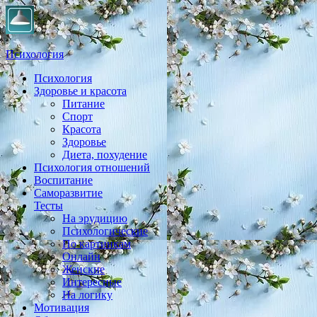
Психология
Психология
Практическая психология, личностный рост, экология,
Здоровье и красота
здоровье, воспитание,
Питание
Спорт
Красота
Здоровье
Диета, похудение
Психология отношений
Воспитание
Саморазвитие
Тесты
На эрудицию
Психологические
По картинкам
Онлайн
Женские
Интересные
На логику
Мотивация