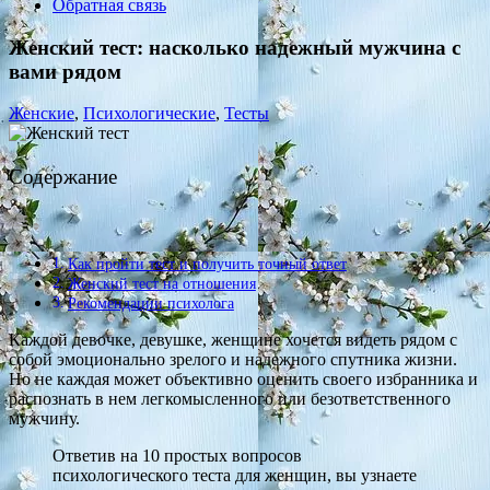
Обратная связь
Женский тест: насколько надежный мужчина с
вами рядом
Женские
,
Психологические
,
Тесты
Содержание
Как пройти тест и получить точный ответ
Женский тест на отношения
Рекомендации психолога
Каждой девочке, девушке, женщине хочется видеть рядом с
собой эмоционально зрелого и надежного спутника жизни.
Но не каждая может объективно оценить своего избранника и
распознать в нем легкомысленного или безответственного
мужчину.
Ответив на 10 простых вопросов
психологического теста для женщин, вы узнаете