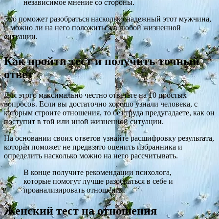
независимое мнение со стороны.
Это поможет разобраться насколько надежный этот мужчина,
и можно ли на него положиться в любой жизненной
ситуации.
Как пройти тест и получить точный
ответ
Для этого максимально честно ответьте на 10 простых
вопросов. Если вы достаточно хорошо узнали человека, с
которым строите отношения, то без труда предугадаете, как он
поступит в той или иной жизненной ситуации.
На основании своих ответов узнайте расшифровку результата,
которая поможет не предвзято оценить избранника и
определить насколько можно на него рассчитывать.
В конце получите рекомендации психолога,
которые помогут лучше разобраться в себе и
проанализировать отношения.
Женский тест на отношения