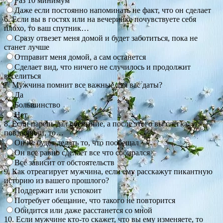
Раз 10 минимум
Даже если постоянно напоминать не факт, что он сделает
6. Если вы в гостях или на вечеринке почувствуете себя
плохо, то ваш спутник…
Сразу отвезет меня домой и будет заботиться, пока не
станет лучше
Отправит меня домой, а сам останется
Сделает вид, что ничего не случилось и продолжит
веселиться
7. Мужчина помнит все важные для вас даты?
Да
Большинство
Нет
8. Если парень дал обещание, а после этого вы слегка
повздорили, то…
Он не будет делать то, что пообещал
Он все равно сделает все что собирался
Все зависит от обстоятельств
9. Как отреагирует мужчина, если ему расскажут пикантную
историю из вашего прошлого?
Поддержит или успокоит
Потребует обещание, что такого не повторится
Обидится или даже расстанется со мной
10. Если мужчине кто-то скажет, что вы ему изменяете, то