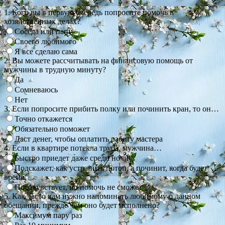
1. Кого вы в первую очередь попросите помочь в
хозяйственных делах?
Соседа или папу
Своего любимого
Я все сделаю сама
2. Вы можете рассчитывать на финансовую помощь от
мужчины в трудную минуту?
Да
Сомневаюсь
Нет
3. Если попросите прибить полку или починить кран, то он…
Точно откажется
Обязательно поможет
Даст денег, чтобы оплатить работу мастера
4. Если в квартире потекла труба, мужчина…
Быстро приедет даже среди ночи
Подскажет, как устранить потоп, а починит, когда будет
время
Посочувствует, но помочь не сможет
5. Как часто вам нужно напоминать любимому о данном
обещании, прежде чем оно будет исполнено?
Максимум пару раз