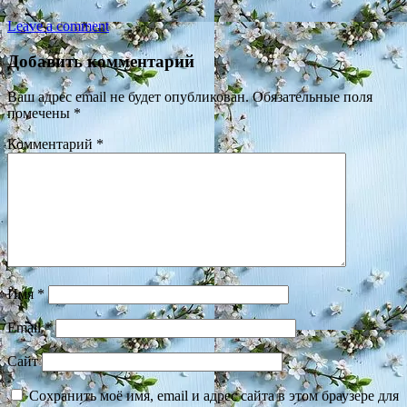
Leave a comment
Добавить комментарий
Ваш адрес email не будет опубликован.
Обязательные поля
помечены
*
Комментарий
*
Имя
*
Email
*
Сайт
Сохранить моё имя, email и адрес сайта в этом браузере для