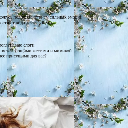
ахожусь под воздействием сильных эмоций
ости от вида деятельности
проглатываю слоги
оответствующими жестами и мимикой
лее присущими для вас?