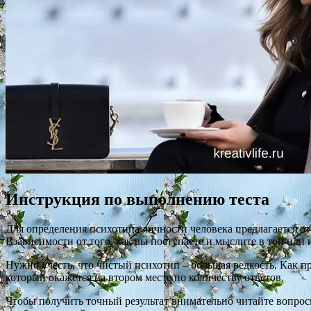
Инструкция по выполнению теста
Для определения психотипа личности человека предлагается от
Взависимости от того, как вы поступаете и мыслите в той ил
Нужно учесть, что чистый психотип – большая редкость. Как пр
который окажется на втором месте по количеству ответов.
Чтобы получить точный результат внимательно читайте вопросы