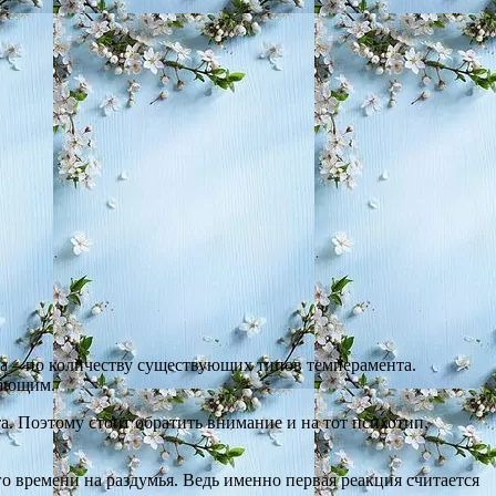
та – по количеству существующих типов темперамента.
дающим.
а. Поэтому стоит обратить внимание и на тот психотип,
о времени на раздумья. Ведь именно первая реакция считается