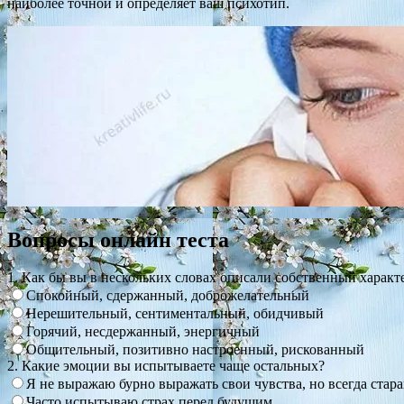
наиболее точной и определяет ваш психотип.
Вопросы онлайн теста
1. Как бы вы в нескольких словах описали собственный характ
Спокойный, сдержанный, доброжелательный
Нерешительный, сентиментальный, обидчивый
Горячий, несдержанный, энергичный
Общительный, позитивно настроенный, рискованный
2. Какие эмоции вы испытываете чаще остальных?
Я не выражаю бурно выражать свои чувства, но всегда стар
Часто испытываю страх перед будущим