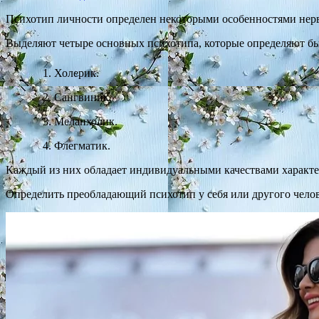
Психотип личности определен некоторыми особенностями нерв
Выделяют четыре основных психотипа, которые определяют быс
1. Холерик.
2. Сангвиник.
3. Меланхолик.
4. Флегматик.
Каждый из них обладает индивидуальными качествами характе
Определить преобладающий психотип у себя или другого челов