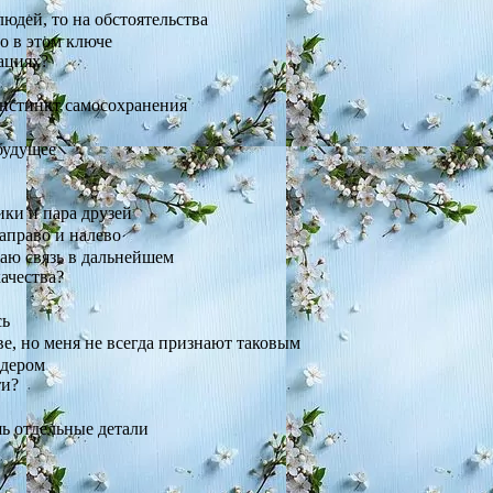
людей, то на обстоятельства
о в этом ключе
ациях?
инстинкт самосохранения
будущее
ики и пара друзей
аправо и налево
аю связь в дальнейшем
ачества?
сь
, но меня не всегда признают таковым
идером
ти?
шь отдельные детали