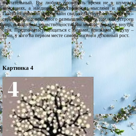
мечтательный. Вы любите проводить время не в шумных
компаниях, а наедине с собственными мыслями и идеями.
Психологический тест онлайн свидетельствует о том, что вы –
серьезный человек, много размышляющий о том, как устроен
мир, о морали и нравственности. Вы многое держите внутри
себя. Предпочитаете общаться с людьми, близкими по духу –
теми, у кого на первом месте саморазвитие и духовный рост.
Картинка 4