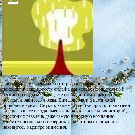
Тип личности – честный и открытый. Согласно
психологическому тесту онлайн, вы человек общительный,
легкий на подъем. Обладаете покладистым характером,
поэтому нравитесь людям. Вам доверяют, с вами хотят
проводить время. Скука в вашем обществе просто исключена
– ведь в запасе всегда имеется пара увлекательных историй,
способных развлечь даже самую чопорную компанию.
Любите посиделки и вечеринки, на которых неизменно
находитесь в центре внимания.