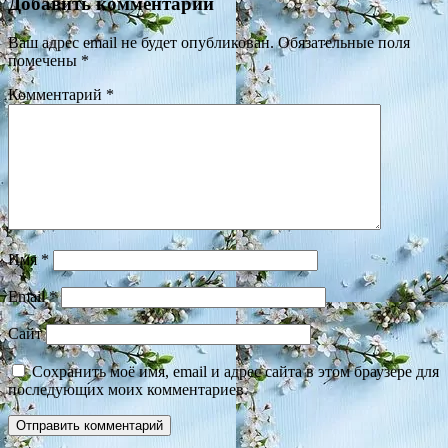
Добавить комментарий
Ваш адрес email не будет опубликован.
Обязательные поля
помечены
*
Комментарий
*
Имя
*
Email
*
Сайт
Сохранить моё имя, email и адрес сайта в этом браузере для
последующих моих комментариев.