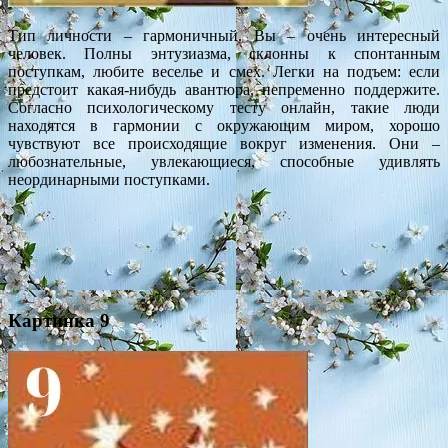
Тип личности – гармоничный. Вы – очень интересный
человек. Полны энтузиазма, склонны к спонтанным
поступкам, любите веселье и смех. Легки на подъем: если
предстоит какая-нибудь авантюра, непременно поддержите.
Согласно психологическому тесту онлайн, такие люди
находятся в гармонии с окружающим миром, хорошо
чувствуют все происходящие вокруг изменения. Они –
любознательные, увлекающиеся, способные удивлять
неординарными поступками.
Картинка 9