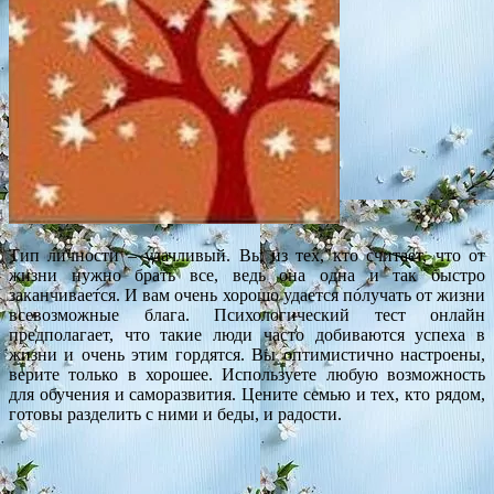
Тип личности – удачливый. Вы из тех, кто считает, что от
жизни нужно брать все, ведь она одна и так быстро
заканчивается. И вам очень хорошо удается получать от жизни
всевозможные блага. Психологический тест онлайн
предполагает, что такие люди часто добиваются успеха в
жизни и очень этим гордятся. Вы оптимистично настроены,
верите только в хорошее. Используете любую возможность
для обучения и саморазвития. Цените семью и тех, кто рядом,
готовы разделить с ними и беды, и радости.