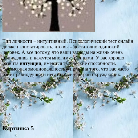
Тип личности – интуитивный. Психологический тест онлайн
должен констатировать, что вы – достаточно одинокий
человек. А все потому, что ваши взгляды на жизнь очень
причудливы и кажутся многим странными. У вас хорошо
развита
интуиция
, имеются творческие способности.
Чрезмерная эмоциональность – причина того, что вас часто
ранит равнодушие и негативный настрой окружающих.
Картинка 5