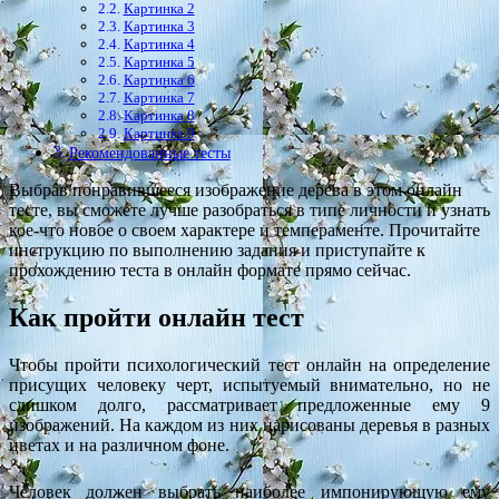
Картинка 2
Картинка 3
Картинка 4
Картинка 5
Картинка 6
Картинка 7
Картинка 8
Картинка 9
Рекомендованные тесты
Выбрав понравившееся изображение дерева в этом онлайн
тесте, вы сможете лучше разобраться в типе личности и узнать
кое-что новое о своем характере и темпераменте. Прочитайте
инструкцию по выполнению задания и приступайте к
прохождению теста в онлайн формате прямо сейчас.
Как пройти онлайн тест
Чтобы пройти психологический тест онлайн на определение
присущих человеку черт, испытуемый внимательно, но не
слишком долго, рассматривает предложенные ему 9
изображений. На каждом из них нарисованы деревья в разных
цветах и на различном фоне.
Человек должен выбрать наиболее импонирующую ему