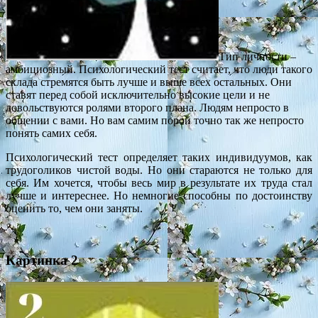
Тип личности –
амбициозный. Психологический тест считает, что люди такого
склада стремятся быть лучше и выше всех остальных. Они
ставят перед собой исключительно высокие цели и не
довольствуются ролями второго плана. Людям непросто в
общении с вами. Но вам самим порой точно так же непросто
понять самих себя.
Психологический тест определяет таких индивидуумов, как
трудоголиков чистой воды. Но они стараются не только для
себя. Им хочется, чтобы весь мир в результате их труда стал
лучше и интереснее. Но немногие способны по достоинству
оценить то, чем они заняты.
Картинка 2