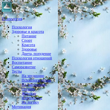
Психология
Психология
Практическая психология, личностный рост, экология,
Здоровье и красота
здоровье, воспитание,
Питание
Спорт
Красота
Здоровье
Диета, похудение
Психология отношений
Воспитание
Саморазвитие
Тесты
На эрудицию
Психологические
По картинкам
Онлайн
Женские
Интересные
На логику
Мотивация